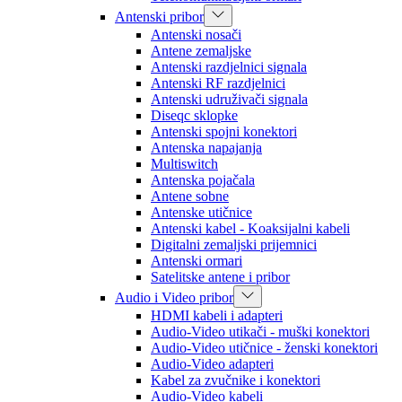
Antenski pribor
Antenski nosači
Antene zemaljske
Antenski razdjelnici signala
Antenski RF razdjelnici
Antenski udruživači signala
Diseqc sklopke
Antenski spojni konektori
Antenska napajanja
Multiswitch
Antenska pojačala
Antene sobne
Antenske utičnice
Antenski kabel - Koaksijalni kabeli
Digitalni zemaljski prijemnici
Antenski ormari
Satelitske antene i pribor
Audio i Video pribor
HDMI kabeli i adapteri
Audio-Video utikači - muški konektori
Audio-Video utičnice - ženski konektori
Audio-Video adapteri
Kabel za zvučnike i konektori
Audio-Video kabeli