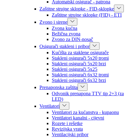
Automatski osigurač - patrona
Zaštitne strujne sklopke - FID-sklopke
Zaštitne strujne sklopke (FID) - ETI
Zvono i sirene
Zvona kućna
Bežična zvona
Zvono za DIN-nosač
Osigurači stakleni i pribor
Kućišta za staklene osigurače
Stakleni osigurači 5x20 tromi
Stakleni osigurači 5x20 brzi
Stakleni osigurači 5x25
Stakleni osigurači 6x32 tromi
Stakleni osigurači 6x32 brzi
Prenaponska zaštita
Odvonik prenapona TTV tip 2+3 (za
LED)
Ventilatori
Ventilatori za kućanstva - kupaonu
Ventilatori kanalni - cijevni
Rozete i rešetke
Revizijska vrata
Ventilacijski pribor