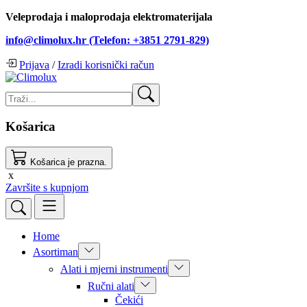
Veleprodaja i maloprodaja elektromaterijala
info@climolux.hr (Telefon: +3851 2791-829)
Prijava
/
Izradi korisnički račun
Košarica
Košarica je prazna.
x
Završite s kupnjom
Home
Asortiman
Alati i mjerni instrumenti
Ručni alati
Čekići