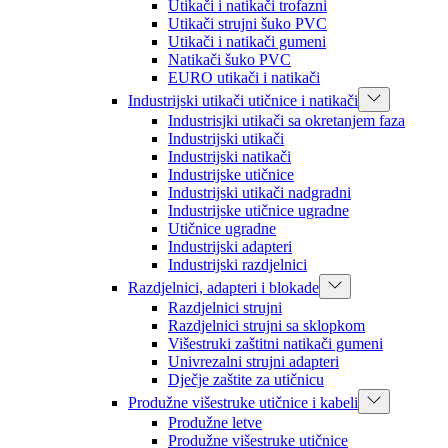
Utikači i natikači trofazni
Utikači strujni šuko PVC
Utikači i natikači gumeni
Natikači šuko PVC
EURO utikači i natikači
Industrijski utikači utičnice i natikači
Industrisjki utikači sa okretanjem faza
Industrijski utikači
Industrijski natikači
Industrijske utičnice
Industrijski utikači nadgradni
Industrijske utičnice ugradne
Utičnice ugradne
Industrijski adapteri
Industrijski razdjelnici
Razdjelnici, adapteri i blokade
Razdjelnici strujni
Razdjelnici strujni sa sklopkom
Višestruki zaštitni natikači gumeni
Univrezalni strujni adapteri
Dječje zaštite za utičnicu
Produžne višestruke utičnice i kabeli
Produžne letve
Produžne višestruke utičnice