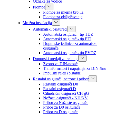
Oznake za vodiče
Plombe
Plombe za mjerna brojila
Plombe za obilježavanje
Mrežna instalacija
Automatski osigurači
Automatski osigurač - tip TDZ
Automatski osigurač - tip ETI
Dopunske jedinice za automatske
osigurače
Automatski osigurač - tip EVOZ
Dopunski uređaji za redanje
Zvono za DIN-nosač
Transformatori i napajanja za DIN šinu
Impulsni releji (bistabil)
Rastalni osigurači, patrone i pribor
Rastalni osigurači D0
Rastalni osigurači D
Cilindrični osigurači CH gG
Nožasti osigurači - NH/NV
Pribor za Nožaste osigurače
Pribor za D0 osigurače
Pribor za D osigurače