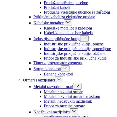
Produžne utičnice posebne
Produžni kabeli
Produžne višestruke utičnice sa zaštitom
Priključni kabeli za električne uređaje
Kabelske motalice
Kabelske motalice s kabelom
Kabelske motalice bez kabela
Industrijske priključne kutije
Industrijske priključne kutije, prazne
Industrijske priključne kutije, opremljene
Industrijske priključne kutije, ožičane
Pribor za Industrijske priključne kutije
Timer - programator vremena
Strujni konektori
Banana konektori
Ormari i razdjelnici
Metalni razvodni ormari
Metalni razvodni ormar
Metalni razvodni ormar s maskom
Metalni nadžbukni razdjelnik
Pribor za metalne ormare
Nadžbukni razdjelnici