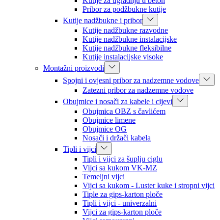
Kutije za ugradnju u beton
Pribor za podžbukne kutije
Kutije nadžbukne i pribor
Kutije nadžbukne razvodne
Kutije nadžbukne instalacijske
Kutije nadžbukne fleksibilne
Kutije instalacijske visoke
Montažni proizvodi
Spojni i ovjesni pribor za nadzemne vodove
Zatezni pribor za nadzemne vodove
Obujmice i nosači za kabele i cijevi
Obujmica OBZ s čavlićem
Obujmice limene
Obujmice OG
Nosači i držači kabela
Tipli i vijci
Tipli i vijci za šuplju ciglu
Vijci sa kukom VK-MZ
Temeljni vijci
Vijci sa kukom - Luster kuke i stropni vijci
Tiple za gips-karton ploče
Tipli i vijci - univerzalni
Vijci za gips-karton ploče