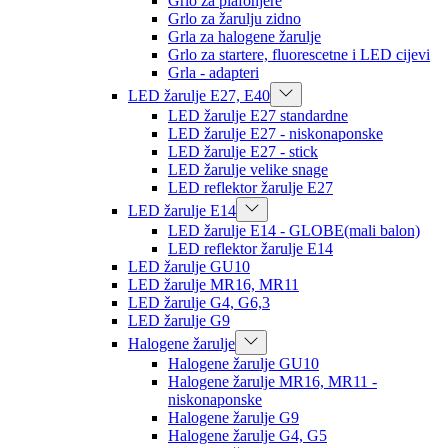
Grlo za plafonjere
Grlo za žarulju zidno
Grla za halogene žarulje
Grlo za startere, fluorescetne i LED cijevi
Grla - adapteri
LED žarulje E27, E40
LED žarulje E27 standardne
LED žarulje E27 - niskonaponske
LED žarulje E27 - stick
LED žarulje velike snage
LED reflektor žarulje E27
LED žarulje E14
LED žarulje E14 - GLOBE(mali balon)
LED reflektor žarulje E14
LED žarulje GU10
LED žarulje MR16, MR11
LED žarulje G4, G6,3
LED žarulje G9
Halogene žarulje
Halogene žarulje GU10
Halogene žarulje MR16, MR11 -
niskonaponske
Halogene žarulje G9
Halogene žarulje G4, G5