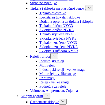
Signalne svjetiljke
Tipkala i sklopke na plastičnoj osnovi
Tipkalo dvostruko
Kućišta za tipkala i sklopke
Dodatna oprema za tipkala i sklopke
Tipkalo obično NYG3
Sklopka obična NYK3
Tipkalo svjetleće NYG3
Sklopka svjetleća NYK3
Tipkalo označeno NYG3
Sklopka označena NYK3
Sklopke s ručicom NYK3
Releji i pribor
Industrijski releji
Mini releji
Industrijski releji - velike snage
Mini releji - velike snage
Print releji
Releji - velike snage
Podnožja za releje
Voltmetar, Ampermetar, Zujalica
Sklopni aparati
Grebenaste sklopke