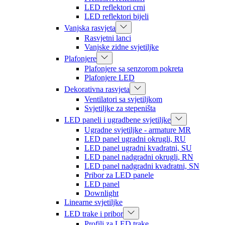
LED reflektori crni
LED reflektori bijeli
Vanjska rasvjeta
Rasvjetni lanci
Vanjske zidne svjetiljke
Plafonjere
Plafonjere sa senzorom pokreta
Plafonjere LED
Dekorativna rasvjeta
Ventilatori sa svjetiljkom
Svjetiljke za stepeništa
LED paneli i ugradbene svjetiljke
Ugradne svjetiljke - armature MR
LED panel ugradni okrugli, RU
LED panel ugradni kvadratni, SU
LED panel nadgradni okrugli, RN
LED panel nadgradni kvadratni, SN
Pribor za LED panele
LED panel
Downlight
Linearne svjetiljke
LED trake i pribor
Profili za LED trake