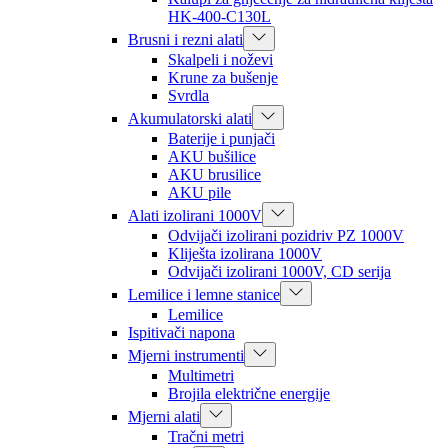
HK-400-C130L
Brusni i rezni alati
Skalpeli i noževi
Krune za bušenje
Svrdla
Akumulatorski alati
Baterije i punjači
AKU bušilice
AKU brusilice
AKU pile
Alati izolirani 1000V
Odvijači izolirani pozidriv PZ 1000V
Kliješta izolirana 1000V
Odvijači izolirani 1000V, CD serija
Lemilice i lemne stanice
Lemilice
Ispitivači napona
Mjerni instrumenti
Multimetri
Brojila električne energije
Mjerni alati
Tračni metri