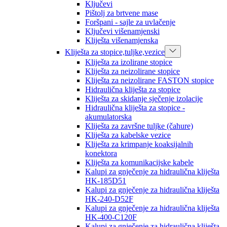
Ključevi
Pištolj za brtvene mase
Foršpani - sajle za uvlačenje
Ključevi višenamjenski
Kliješta višenamjenska
Kliješta za stopice,tuljke,vezice
Kliješta za izolirane stopice
Kliješta za neizolirane stopice
Kliješta za neizolirane FASTON stopice
Hidraulična kliješta za stopice
Kliješta za skidanje sječenje izolacije
Hidraulična kliješta za stopice -
akumulatorska
Kliješta za završne tuljke (čahure)
Kliješta za kabelske vezice
Kliješta za krimpanje koaksijalnih
konektora
Kliješta za komunikacijske kabele
Kalupi za gnječenje za hidraulična kliješta
HK-185D51
Kalupi za gnječenje za hidraulična kliješta
HK-240-D52F
Kalupi za gnječenje za hidraulična kliješta
HK-400-C120F
Kalupi za gnječenje za hidraulična kliješta