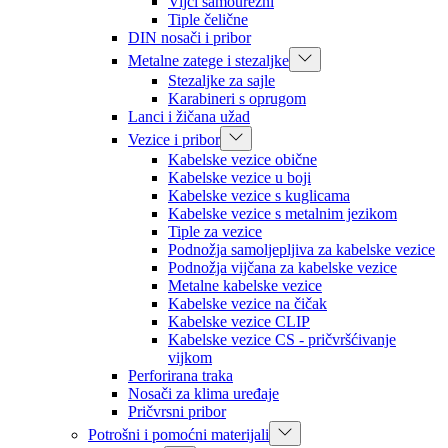
Vijci samourezni
Tiple čelične
DIN nosači i pribor
Metalne zatege i stezaljke
Stezaljke za sajle
Karabineri s oprugom
Lanci i žičana užad
Vezice i pribor
Kabelske vezice obične
Kabelske vezice u boji
Kabelske vezice s kuglicama
Kabelske vezice s metalnim jezikom
Tiple za vezice
Podnožja samoljepljiva za kabelske vezice
Podnožja vijčana za kabelske vezice
Metalne kabelske vezice
Kabelske vezice na čičak
Kabelske vezice CLIP
Kabelske vezice CS - pričvršćivanje
vijkom
Perforirana traka
Nosači za klima uređaje
Pričvrsni pribor
Potrošni i pomoćni materijali