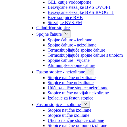
GEL kutije vodootporne
Bezvijčane stezaljke BVS-OVOFT
Bezvijčane stezaljke BVS-RVOGTT
Brze spojnice BVB
Stezaljke BVS-FM
Cilindrične stopice
Spojne čahure
Spojne čahure - izolirane
Spojne čahure - neizolirane
Termoskupljajuće spojne čahure
Termoskupljajuće spojne čahure s tinolom
Spojne čahure - vijčane
Aluminijske spojne čahure
Faston stopice - neizolirane
Stopice natične neizolirane
Stopice utične neizolirane
Utično-natične stopice neizolirane
Stopice utične na vijak neizolirane
Izolacije za faston stopice
Faston stopice - izolirane
Stopice natične izolirane
Stopice utične izolirane
Utično-natične stopice izolirane
Stopice natične potpuno izolirane