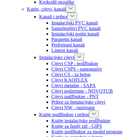
Krokodil stezaljke
Kutije, cijevi, kanali
Kanali i pribor
Instalacijski PVC kanali
Samoljepljivi PVC kanali
Instalacijski podni kanali
Parapetni kanali
Perforirani kanali
Limeni kanali
Instalacijske cijevi
Cijevi CSP - podžbukne
Cijevi CSPS - samogasive
Cijevi CS - za beton
Cijevi KAOFLEX
Cijevi metalne - SAPA
Cijevi podzemne - NOVOTUB
Cijevi nadžbukne - PNT
Pribor za Instalacijske cijevi
Cijevi NW - razrezane
Kutije podžbukne i pribor
Kutije instalacijske podžbukne
Kutije za šuplji zid - GIPS
Kutije podžbukne za modul program