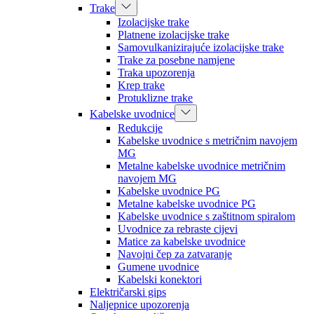
Trake
Izolacijske trake
Platnene izolacijske trake
Samovulkanizirajuće izolacijske trake
Trake za posebne namjene
Traka upozorenja
Krep trake
Protuklizne trake
Kabelske uvodnice
Redukcije
Kabelske uvodnice s metričnim navojem
MG
Metalne kabelske uvodnice metričnim
navojem MG
Kabelske uvodnice PG
Metalne kabelske uvodnice PG
Kabelske uvodnice s zaštitnom spiralom
Uvodnice za rebraste cijevi
Matice za kabelske uvodnice
Navojni čep za zatvaranje
Gumene uvodnice
Kabelski konektori
Električarski gips
Naljepnice upozorenja