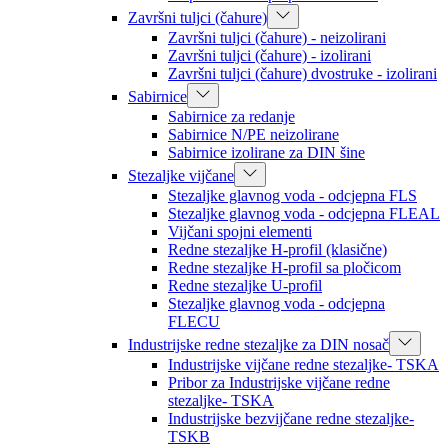
Završni tuljci (čahure)
Završni tuljci (čahure) - neizolirani
Završni tuljci (čahure) - izolirani
Završni tuljci (čahure) dvostruke - izolirani
Sabirnice
Sabirnice za redanje
Sabirnice N/PE neizolirane
Sabirnice izolirane za DIN šine
Stezaljke vijčane
Stezaljke glavnog voda - odcjepna FLS
Stezaljke glavnog voda - odcjepna FLEAL
Vijčani spojni elementi
Redne stezaljke H-profil (klasične)
Redne stezaljke H-profil sa pločicom
Redne stezaljke U-profil
Stezaljke glavnog voda - odcjepna
FLECU
Industrijske redne stezaljke za DIN nosač
Industrijske vijčane redne stezaljke- TSKA
Pribor za Industrijske vijčane redne
stezaljke- TSKA
Industrijske bezvijčane redne stezaljke-
TSKB