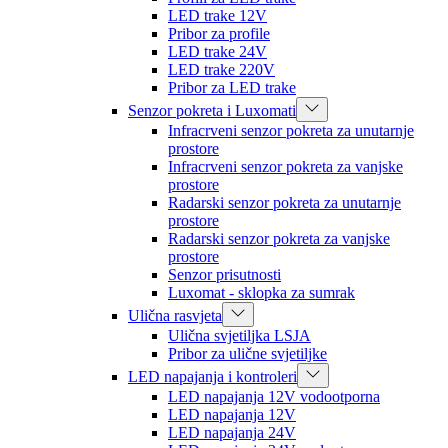
LED trake 12V
Pribor za profile
LED trake 24V
LED trake 220V
Pribor za LED trake
Senzor pokreta i Luxomati
Infracrveni senzor pokreta za unutarnje
prostore
Infracrveni senzor pokreta za vanjske
prostore
Radarski senzor pokreta za unutarnje
prostore
Radarski senzor pokreta za vanjske
prostore
Senzor prisutnosti
Luxomat - sklopka za sumrak
Ulična rasvjeta
Ulična svjetiljka LSJA
Pribor za ulične svjetiljke
LED napajanja i kontroleri
LED napajanja 12V vodootporna
LED napajanja 12V
LED napajanja 24V