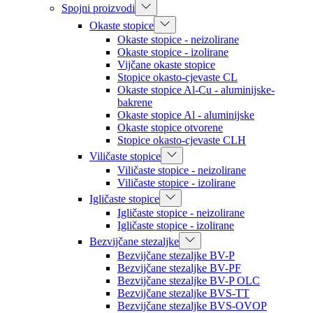
Spojni proizvodi
Okaste stopice
Okaste stopice - neizolirane
Okaste stopice - izolirane
Vijčane okaste stopice
Stopice okasto-cjevaste CL
Okaste stopice Al-Cu - aluminijske-
bakrene
Okaste stopice Al - aluminijske
Okaste stopice otvorene
Stopice okasto-cjevaste CLH
Viličaste stopice
Viličaste stopice - neizolirane
Viličaste stopice - izolirane
Igličaste stopice
Igličaste stopice - neizolirane
Igličaste stopice - izolirane
Bezvijčane stezaljke
Bezvijčane stezaljke BV-P
Bezvijčane stezaljke BV-PF
Bezvijčane stezaljke BV-P OLC
Bezvijčane stezaljke BVS-TT
Bezvijčane stezaljke BVS-OVOP