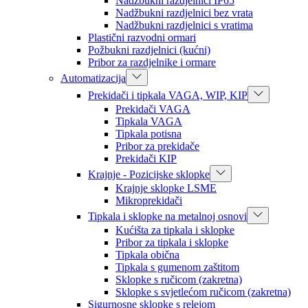
Nadžbukni razdjelnici IP65
Nadžbukni razdjelnici bez vrata
Nadžbukni razdjelnici s vratima
Plastični razvodni ormari
Požbukni razdjelnici (kućni)
Pribor za razdjelnike i ormare
Automatizacija
Prekidači i tipkala VAGA, WIP, KIP
Prekidači VAGA
Tipkala VAGA
Tipkala potisna
Pribor za prekidače
Prekidači KIP
Krajnje - Pozicijske sklopke
Krajnje sklopke LSME
Mikroprekidači
Tipkala i sklopke na metalnoj osnovi
Kućišta za tipkala i sklopke
Pribor za tipkala i sklopke
Tipkala obična
Tipkala s gumenom zaštitom
Sklopke s ručicom (zakretna)
Sklopke s svjetlećom ručicom (zakretna)
Sigurnosne sklopke s relejom