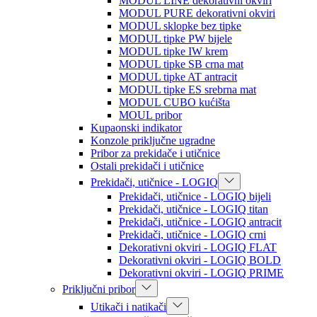
MODUL LINE dekorativni okviri
MODUL PURE dekorativni okviri
MODUL sklopke bez tipke
MODUL tipke PW bijele
MODUL tipke IW krem
MODUL tipke SB crna mat
MODUL tipke AT antracit
MODUL tipke ES srebrna mat
MODUL CUBO kućišta
MOUL pribor
Kupaonski indikator
Konzole priključne ugradne
Pribor za prekidače i utičnice
Ostali prekidači i utičnice
Prekidači, utičnice - LOGIQ
Prekidači, utičnice - LOGIQ bijeli
Prekidači, utičnice - LOGIQ titan
Prekidači, utičnice - LOGIQ antracit
Prekidači, utičnice - LOGIQ crni
Dekorativni okviri - LOGIQ FLAT
Dekorativni okviri - LOGIQ BOLD
Dekorativni okviri - LOGIQ PRIME
Priključni pribor
Utikači i natikači