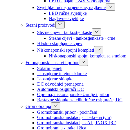
LED napajanja 24V vodootporna
Svjetiljke ručne, prijenosne, naglavne
LED ručne svjetiljke
Naglavne svjetiljke
Stezni proizvodi
Stezne cijevi - tankostjenkaste
Stezne cijevi - tankostjenkaste - crne
Hladno skupljajuća cijev
Niskonaponski spojni kompleti
Niskonaponski spojni kompleti sa smolom
Fotonaponski sustavi i pribor
Solarni paneli
Istosmjerne teretne sklopke
Istosmjerne sklopke
DC odvodnici prenapona
Automatski osigurači DC
Oprema, niskonaponske žarulje i pribor
Rastavne sklopke za cilindrične osigurače, DC
Gromobranija
Gromobranski pribor - pocinčani
Gromobranska instalacija - bakrena (Cu)
Gromobranska instalacija - AL, INOX (Rf)
Gromobranija - traka i žica