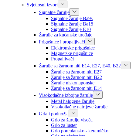
Svjetlosni izvori
Signalne žarulje
Signalne žarulje Ba9s
Signalne žarulje Ba15
Signalne žarulje E10
Žarulje za kućanske uređaje
Prigušnice i propaljivači
Elektronske prigušnice
Magnetske prigušnice
Propaljivači
Žarulje sa žarnom niti E14, E27, E40, B22
Žarulje sa žarnom niti E27
Žarulje sa žarnom niti B22
Žarulje niskonaponske
Žarulje sa žarnom niti E14
Visokotlačne izbojne žarulje
Metal halogene žarulje
Visokotlačne natrijeve žarulje
Grla i podnožja
Grlo za žarulju viseća
Grlo za luster
Grlo porculansko - keramičko