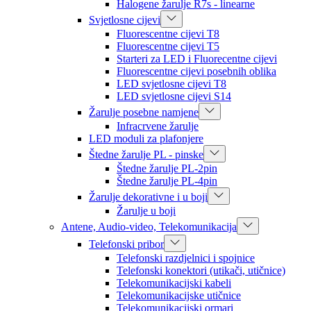
Halogene žarulje R7s - linearne
Svjetlosne cijevi
Fluorescentne cijevi T8
Fluorescentne cijevi T5
Starteri za LED i Fluorecentne cijevi
Fluorescentne cijevi posebnih oblika
LED svjetlosne cijevi T8
LED svjetlosne cijevi S14
Žarulje posebne namjene
Infracrvene žarulje
LED moduli za plafonjere
Štedne žarulje PL - pinske
Štedne žarulje PL-2pin
Štedne žarulje PL-4pin
Žarulje dekorativne i u boji
Žarulje u boji
Antene, Audio-video, Telekomunikacija
Telefonski pribor
Telefonski razdjelnici i spojnice
Telefonski konektori (utikači, utičnice)
Telekomunikacijski kabeli
Telekomunikacijske utičnice
Telekomunikacijski ormari