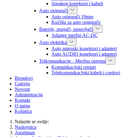
Speakon konektori i kabeli
Auto osigurači
Auto osigurači 19mm
Kućišta za auto osigurače
Baterije, punjači, ispravljači
Adapter mrežni AC-DC
Auto elektrika
Auto antenski konektori i adapteri
Auto AUDIO konektori i adapteri
Telkomunikacije - Mrežna oprema
Komunikacijski ormari
Telekomunikacijski kabeli i cordovi
Brendovi
Galerija
Novosti
Administracija
Kontakt
O nama
Košarica
Nalazite se ovdje:
Naslovnica
Asortiman