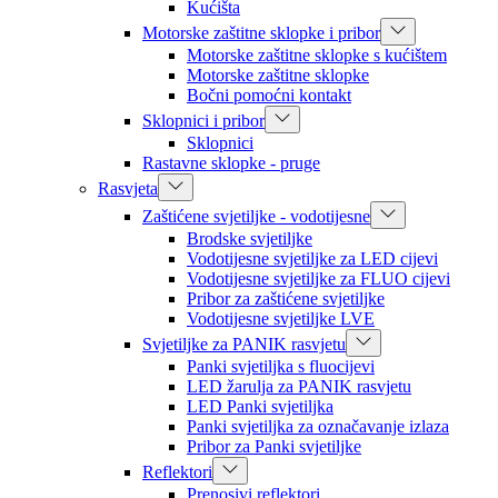
Kućišta
Motorske zaštitne sklopke i pribor
Motorske zaštitne sklopke s kućištem
Motorske zaštitne sklopke
Bočni pomoćni kontakt
Sklopnici i pribor
Sklopnici
Rastavne sklopke - pruge
Rasvjeta
Zaštićene svjetiljke - vodotijesne
Brodske svjetiljke
Vodotijesne svjetiljke za LED cijevi
Vodotijesne svjetiljke za FLUO cijevi
Pribor za zaštićene svjetiljke
Vodotijesne svjetiljke LVE
Svjetiljke za PANIK rasvjetu
Panki svjetiljka s fluocijevi
LED žarulja za PANIK rasvjetu
LED Panki svjetiljka
Panki svjetiljka za označavanje izlaza
Pribor za Panki svjetiljke
Reflektori
Prenosivi reflektori