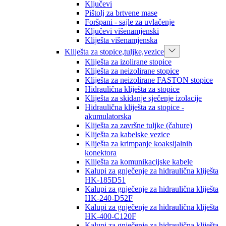
Ključevi
Pištolj za brtvene mase
Foršpani - sajle za uvlačenje
Ključevi višenamjenski
Kliješta višenamjenska
Kliješta za stopice,tuljke,vezice
Kliješta za izolirane stopice
Kliješta za neizolirane stopice
Kliješta za neizolirane FASTON stopice
Hidraulična kliješta za stopice
Kliješta za skidanje sječenje izolacije
Hidraulična kliješta za stopice -
akumulatorska
Kliješta za završne tuljke (čahure)
Kliješta za kabelske vezice
Kliješta za krimpanje koaksijalnih
konektora
Kliješta za komunikacijske kabele
Kalupi za gnječenje za hidraulična kliješta
HK-185D51
Kalupi za gnječenje za hidraulična kliješta
HK-240-D52F
Kalupi za gnječenje za hidraulična kliješta
HK-400-C120F
Kalupi za gnječenje za hidraulična kliješta