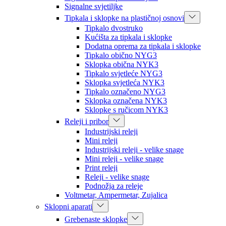
Signalne svjetiljke
Tipkala i sklopke na plastičnoj osnovi
Tipkalo dvostruko
Kućišta za tipkala i sklopke
Dodatna oprema za tipkala i sklopke
Tipkalo obično NYG3
Sklopka obična NYK3
Tipkalo svjetleće NYG3
Sklopka svjetleća NYK3
Tipkalo označeno NYG3
Sklopka označena NYK3
Sklopke s ručicom NYK3
Releji i pribor
Industrijski releji
Mini releji
Industrijski releji - velike snage
Mini releji - velike snage
Print releji
Releji - velike snage
Podnožja za releje
Voltmetar, Ampermetar, Zujalica
Sklopni aparati
Grebenaste sklopke