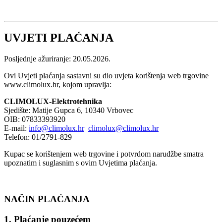
UVJETI PLAĆANJA
Posljednje ažuriranje: 20.05.2026.
Ovi Uvjeti plaćanja sastavni su dio uvjeta korištenja web trgovine
www.climolux.hr, kojom upravlja:
CLIMOLUX-Elektrotehnika
Sjedište: Matije Gupca 6, 10340 Vrbovec
OIB: 07833393920
E-mail:
info@climolux.hr
climolux@climolux.hr
Telefon: 01/2791-829
Kupac se korištenjem web trgovine i potvrdom narudžbe smatra
upoznatim i suglasnim s ovim Uvjetima plaćanja.
NAČIN PLAĆANJA
1. Plaćanje pouzećem