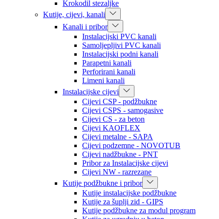
Krokodil stezaljke
Kutije, cijevi, kanali
Kanali i pribor
Instalacijski PVC kanali
Samoljepljivi PVC kanali
Instalacijski podni kanali
Parapetni kanali
Perforirani kanali
Limeni kanali
Instalacijske cijevi
Cijevi CSP - podžbukne
Cijevi CSPS - samogasive
Cijevi CS - za beton
Cijevi KAOFLEX
Cijevi metalne - SAPA
Cijevi podzemne - NOVOTUB
Cijevi nadžbukne - PNT
Pribor za Instalacijske cijevi
Cijevi NW - razrezane
Kutije podžbukne i pribor
Kutije instalacijske podžbukne
Kutije za šuplji zid - GIPS
Kutije podžbukne za modul program