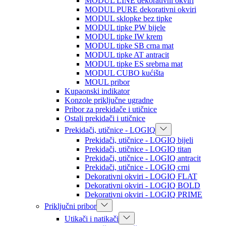
MODUL LINE dekorativni okviri
MODUL PURE dekorativni okviri
MODUL sklopke bez tipke
MODUL tipke PW bijele
MODUL tipke IW krem
MODUL tipke SB crna mat
MODUL tipke AT antracit
MODUL tipke ES srebrna mat
MODUL CUBO kućišta
MOUL pribor
Kupaonski indikator
Konzole priključne ugradne
Pribor za prekidače i utičnice
Ostali prekidači i utičnice
Prekidači, utičnice - LOGIQ
Prekidači, utičnice - LOGIQ bijeli
Prekidači, utičnice - LOGIQ titan
Prekidači, utičnice - LOGIQ antracit
Prekidači, utičnice - LOGIQ crni
Dekorativni okviri - LOGIQ FLAT
Dekorativni okviri - LOGIQ BOLD
Dekorativni okviri - LOGIQ PRIME
Priključni pribor
Utikači i natikači