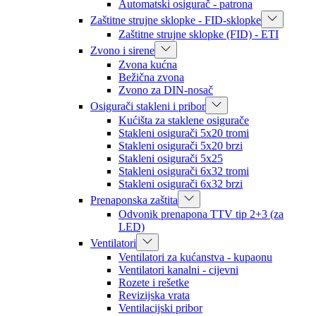
Automatski osigurač - patrona
Zaštitne strujne sklopke - FID-sklopke
Zaštitne strujne sklopke (FID) - ETI
Zvono i sirene
Zvona kućna
Bežična zvona
Zvono za DIN-nosač
Osigurači stakleni i pribor
Kućišta za staklene osigurače
Stakleni osigurači 5x20 tromi
Stakleni osigurači 5x20 brzi
Stakleni osigurači 5x25
Stakleni osigurači 6x32 tromi
Stakleni osigurači 6x32 brzi
Prenaponska zaštita
Odvonik prenapona TTV tip 2+3 (za
LED)
Ventilatori
Ventilatori za kućanstva - kupaonu
Ventilatori kanalni - cijevni
Rozete i rešetke
Revizijska vrata
Ventilacijski pribor