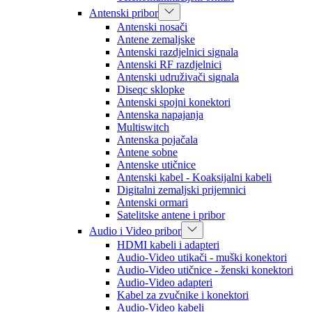
Antenski pribor
Antenski nosači
Antene zemaljske
Antenski razdjelnici signala
Antenski RF razdjelnici
Antenski udruživači signala
Diseqc sklopke
Antenski spojni konektori
Antenska napajanja
Multiswitch
Antenska pojačala
Antene sobne
Antenske utičnice
Antenski kabel - Koaksijalni kabeli
Digitalni zemaljski prijemnici
Antenski ormari
Satelitske antene i pribor
Audio i Video pribor
HDMI kabeli i adapteri
Audio-Video utikači - muški konektori
Audio-Video utičnice - ženski konektori
Audio-Video adapteri
Kabel za zvučnike i konektori
Audio-Video kabeli