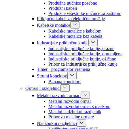
Produžne utičnice posebne
Produžni kabeli
Produžne višestruke utičnice sa zaštitom
Priključni kabeli za električne uređaje
Kabelske motalice
Kabelske motalice s kabelom
Kabelske motalice bez kabela
Industrijske priključne kutije
Industrijske priključne kutije, prazne
Industrijske priključne kutije, opremljene
Industrijske priključne kutije, ožičane
Pribor za Industrijske priključne kutije
Timer - programator vremena
Strujni konektori
Banana konektori
Ormari i razdjelnici
Metalni razvodni ormari
Metalni razvodni ormar
Metalni razvodni ormar s maskom
Metalni nadžbukni razdjelnik
Pribor za metalne ormare
Nadžbukni razdjelnici