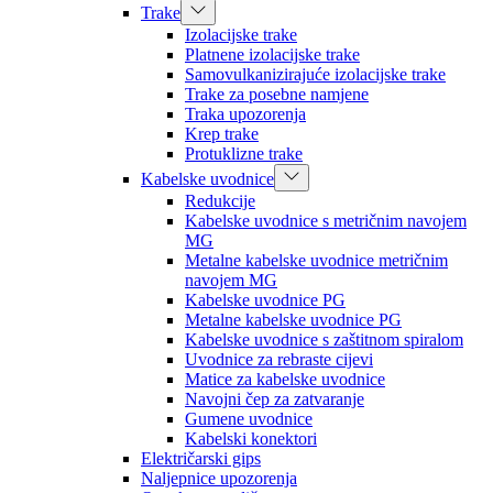
Trake
Izolacijske trake
Platnene izolacijske trake
Samovulkanizirajuće izolacijske trake
Trake za posebne namjene
Traka upozorenja
Krep trake
Protuklizne trake
Kabelske uvodnice
Redukcije
Kabelske uvodnice s metričnim navojem
MG
Metalne kabelske uvodnice metričnim
navojem MG
Kabelske uvodnice PG
Metalne kabelske uvodnice PG
Kabelske uvodnice s zaštitnom spiralom
Uvodnice za rebraste cijevi
Matice za kabelske uvodnice
Navojni čep za zatvaranje
Gumene uvodnice
Kabelski konektori
Električarski gips
Naljepnice upozorenja