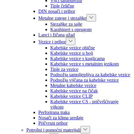
Vijci samourezni
Tiple čelične
DIN nosači i pribor
Metalne zatege i stezaljke
Stezaljke za sajle
Karabineri s oprugom
Lanci i žičana užad
Vezice i pribor
Kabelske vezice obične
Kabelske vezice u boji
Kabelske vezice s kuglicama
Kabelske vezice s metalnim jezikom
Tiple za vezice
Podnožja samoljepljiva za kabelske vezice
Podnožja vijčana za kabelske vezice
Metalne kabelske vezice
Kabelske vezice na čičak
Kabelske vezice CLIP
Kabelske vezice CS - pričvršćivanje
vijkom
Perforirana traka
Nosači za klima uređaje
Pričvrsni pribor
Potrošni i pomoćni materijali