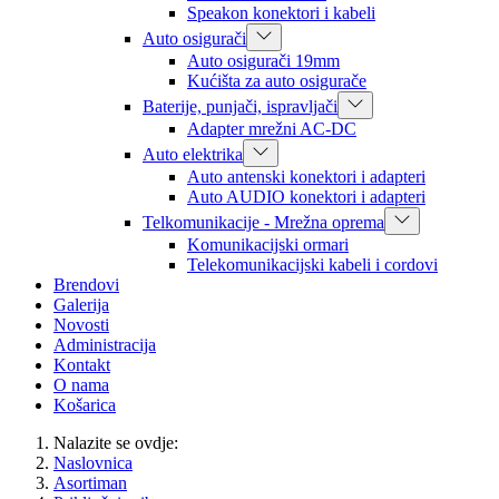
Speakon konektori i kabeli
Auto osigurači
Auto osigurači 19mm
Kućišta za auto osigurače
Baterije, punjači, ispravljači
Adapter mrežni AC-DC
Auto elektrika
Auto antenski konektori i adapteri
Auto AUDIO konektori i adapteri
Telkomunikacije - Mrežna oprema
Komunikacijski ormari
Telekomunikacijski kabeli i cordovi
Brendovi
Galerija
Novosti
Administracija
Kontakt
O nama
Košarica
Nalazite se ovdje:
Naslovnica
Asortiman