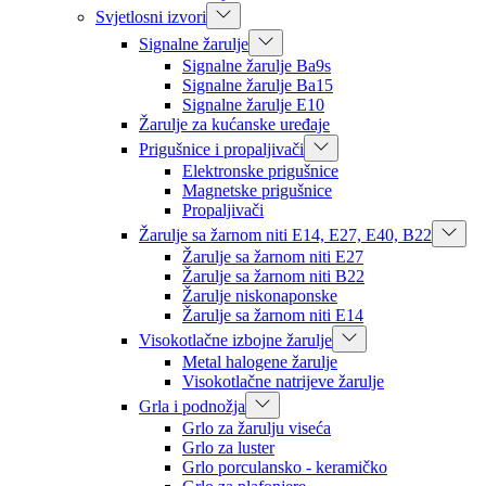
Svjetlosni izvori
Signalne žarulje
Signalne žarulje Ba9s
Signalne žarulje Ba15
Signalne žarulje E10
Žarulje za kućanske uređaje
Prigušnice i propaljivači
Elektronske prigušnice
Magnetske prigušnice
Propaljivači
Žarulje sa žarnom niti E14, E27, E40, B22
Žarulje sa žarnom niti E27
Žarulje sa žarnom niti B22
Žarulje niskonaponske
Žarulje sa žarnom niti E14
Visokotlačne izbojne žarulje
Metal halogene žarulje
Visokotlačne natrijeve žarulje
Grla i podnožja
Grlo za žarulju viseća
Grlo za luster
Grlo porculansko - keramičko