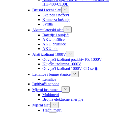
HK-400-C130L
Brusni i rezni alati
Skalpeli i noževi
Krune za bušenje
Svrdla
Akumulatorski alati
Baterije i punjači
AKU bušilice
AKU brusilice
AKU pile
Alati izolirani 1000V
Odvijači izolirani pozidriv PZ 1000V
Kliješta izolirana 1000V
Odvijači izolirani 1000V, CD serija
Lemilice i lemne stanice
Lemilice
Ispitivači napona
Mjerni instrumenti
Multimetri
Brojila električne energije
Mjerni alati
Tračni metri