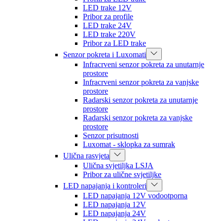
LED trake 12V
Pribor za profile
LED trake 24V
LED trake 220V
Pribor za LED trake
Senzor pokreta i Luxomati
Infracrveni senzor pokreta za unutarnje
prostore
Infracrveni senzor pokreta za vanjske
prostore
Radarski senzor pokreta za unutarnje
prostore
Radarski senzor pokreta za vanjske
prostore
Senzor prisutnosti
Luxomat - sklopka za sumrak
Ulična rasvjeta
Ulična svjetiljka LSJA
Pribor za ulične svjetiljke
LED napajanja i kontroleri
LED napajanja 12V vodootporna
LED napajanja 12V
LED napajanja 24V