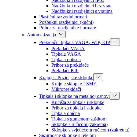
Nadžbukni razdjelnici IP65
Nadžbukni razdjelnici bez vrata
Nadžbukni razdjelnici s vratima
Plastični razvodni ormari
Požbukni razdjelnici (kućni)
Pribor za razdjelnike i ormare
Automatizacija
Prekidači i tipkala VAGA, WIP, KIP
Prekidači VAGA
Tipkala VAGA
Tipkala potisna
Pribor za prekidače
Prekidači KIP
Krajnje - Pozicijske sklopke
Krajnje sklopke LSME
Mikroprekidači
Tipkala i sklopke na metalnoj osnovi
Kućišta za tipkala i sklopke
Pribor za tipkala i sklopke
Tipkala obična
Tipkala s gumenom zaštitom
Sklopke s ručicom (zakretna)
Sklopke s svjetlećom ručicom (zakretna)
Sigurnosne sklopke s relejom