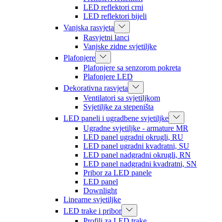
LED reflektori crni
LED reflektori bijeli
Vanjska rasvjeta
Rasvjetni lanci
Vanjske zidne svjetiljke
Plafonjere
Plafonjere sa senzorom pokreta
Plafonjere LED
Dekorativna rasvjeta
Ventilatori sa svjetiljkom
Svjetiljke za stepeništa
LED paneli i ugradbene svjetiljke
Ugradne svjetiljke - armature MR
LED panel ugradni okrugli, RU
LED panel ugradni kvadratni, SU
LED panel nadgradni okrugli, RN
LED panel nadgradni kvadratni, SN
Pribor za LED panele
LED panel
Downlight
Linearne svjetiljke
LED trake i pribor
Profili za LED trake