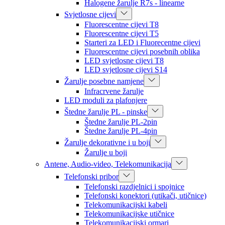
Halogene žarulje R7s - linearne
Svjetlosne cijevi
Fluorescentne cijevi T8
Fluorescentne cijevi T5
Starteri za LED i Fluorecentne cijevi
Fluorescentne cijevi posebnih oblika
LED svjetlosne cijevi T8
LED svjetlosne cijevi S14
Žarulje posebne namjene
Infracrvene žarulje
LED moduli za plafonjere
Štedne žarulje PL - pinske
Štedne žarulje PL-2pin
Štedne žarulje PL-4pin
Žarulje dekorativne i u boji
Žarulje u boji
Antene, Audio-video, Telekomunikacija
Telefonski pribor
Telefonski razdjelnici i spojnice
Telefonski konektori (utikači, utičnice)
Telekomunikacijski kabeli
Telekomunikacijske utičnice
Telekomunikacijski ormari