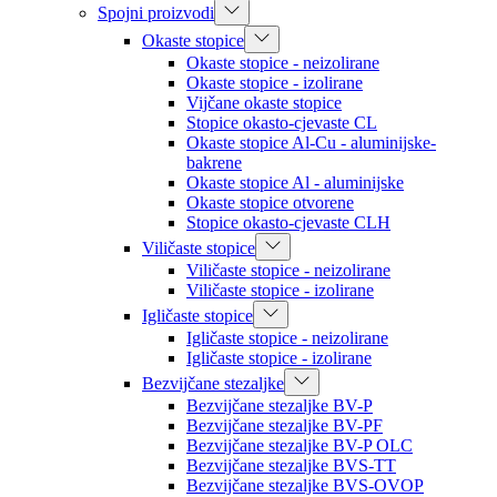
Spojni proizvodi
Okaste stopice
Okaste stopice - neizolirane
Okaste stopice - izolirane
Vijčane okaste stopice
Stopice okasto-cjevaste CL
Okaste stopice Al-Cu - aluminijske-
bakrene
Okaste stopice Al - aluminijske
Okaste stopice otvorene
Stopice okasto-cjevaste CLH
Viličaste stopice
Viličaste stopice - neizolirane
Viličaste stopice - izolirane
Igličaste stopice
Igličaste stopice - neizolirane
Igličaste stopice - izolirane
Bezvijčane stezaljke
Bezvijčane stezaljke BV-P
Bezvijčane stezaljke BV-PF
Bezvijčane stezaljke BV-P OLC
Bezvijčane stezaljke BVS-TT
Bezvijčane stezaljke BVS-OVOP