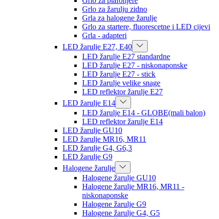
Grlo za plafonjere
Grlo za žarulju zidno
Grla za halogene žarulje
Grlo za startere, fluorescetne i LED cijevi
Grla - adapteri
LED žarulje E27, E40
LED žarulje E27 standardne
LED žarulje E27 - niskonaponske
LED žarulje E27 - stick
LED žarulje velike snage
LED reflektor žarulje E27
LED žarulje E14
LED žarulje E14 - GLOBE(mali balon)
LED reflektor žarulje E14
LED žarulje GU10
LED žarulje MR16, MR11
LED žarulje G4, G6,3
LED žarulje G9
Halogene žarulje
Halogene žarulje GU10
Halogene žarulje MR16, MR11 -
niskonaponske
Halogene žarulje G9
Halogene žarulje G4, G5