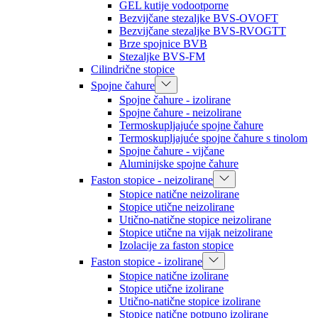
GEL kutije vodootporne
Bezvijčane stezaljke BVS-OVOFT
Bezvijčane stezaljke BVS-RVOGTT
Brze spojnice BVB
Stezaljke BVS-FM
Cilindrične stopice
Spojne čahure
Spojne čahure - izolirane
Spojne čahure - neizolirane
Termoskupljajuće spojne čahure
Termoskupljajuće spojne čahure s tinolom
Spojne čahure - vijčane
Aluminijske spojne čahure
Faston stopice - neizolirane
Stopice natične neizolirane
Stopice utične neizolirane
Utično-natične stopice neizolirane
Stopice utične na vijak neizolirane
Izolacije za faston stopice
Faston stopice - izolirane
Stopice natične izolirane
Stopice utične izolirane
Utično-natične stopice izolirane
Stopice natične potpuno izolirane