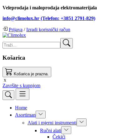
Veleprodaja i maloprodaja elektromaterijala
info@climolux.hr (Telefon: +3851 2791-829)
Prijava
/
Izradi korisnički račun
Košarica
Košarica je prazna.
x
Završite s kupnjom
Home
Asortiman
Alati i mjerni instrumenti
Ručni alati
Čekići