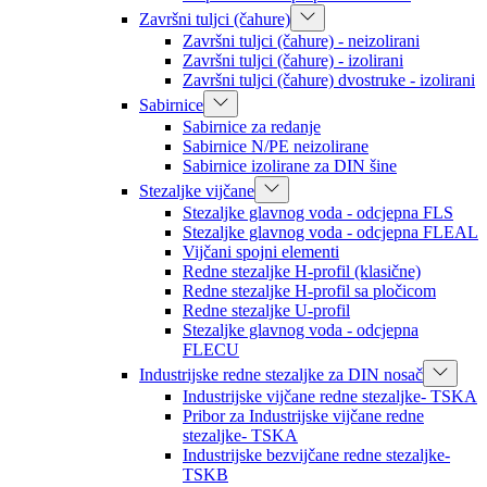
Završni tuljci (čahure)
Završni tuljci (čahure) - neizolirani
Završni tuljci (čahure) - izolirani
Završni tuljci (čahure) dvostruke - izolirani
Sabirnice
Sabirnice za redanje
Sabirnice N/PE neizolirane
Sabirnice izolirane za DIN šine
Stezaljke vijčane
Stezaljke glavnog voda - odcjepna FLS
Stezaljke glavnog voda - odcjepna FLEAL
Vijčani spojni elementi
Redne stezaljke H-profil (klasične)
Redne stezaljke H-profil sa pločicom
Redne stezaljke U-profil
Stezaljke glavnog voda - odcjepna
FLECU
Industrijske redne stezaljke za DIN nosač
Industrijske vijčane redne stezaljke- TSKA
Pribor za Industrijske vijčane redne
stezaljke- TSKA
Industrijske bezvijčane redne stezaljke-
TSKB