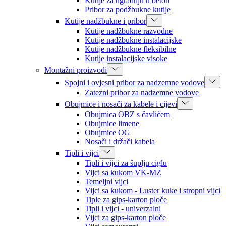
Kutije za ugradnju u beton
Pribor za podžbukne kutije
Kutije nadžbukne i pribor
Kutije nadžbukne razvodne
Kutije nadžbukne instalacijske
Kutije nadžbukne fleksibilne
Kutije instalacijske visoke
Montažni proizvodi
Spojni i ovjesni pribor za nadzemne vodove
Zatezni pribor za nadzemne vodove
Obujmice i nosači za kabele i cijevi
Obujmica OBZ s čavlićem
Obujmice limene
Obujmice OG
Nosači i držači kabela
Tipli i vijci
Tipli i vijci za šuplju ciglu
Vijci sa kukom VK-MZ
Temeljni vijci
Vijci sa kukom - Luster kuke i stropni vijci
Tiple za gips-karton ploče
Tipli i vijci - univerzalni
Vijci za gips-karton ploče