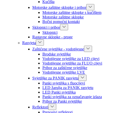
Kućišta
Motorske zaštitne sklopke i pribor
Motorske zaštitne sklopke s kućištem
Motorske zaštitne sklopke
Bočni pomoćni kontakt
Sklopnici i pribor
Sklopnici
Rastavne sklopke - pruge
Rasvjeta
Zaštićene svjetiljke - vodotijesne
Brodske svjetiljke
Vodotijesne svjetiljke za LED cijevi
Vodotijesne svjetiljke za FLUO cijevi
Pribor za zaštićene svjetiljke
Vodotijesne svjetiljke LVE
Svjetiljke za PANIK rasvjetu
Panki svjetiljka s fluocijevi
LED žarulja za PANIK rasvjetu
LED Panki svjetiljka
Panki svjetiljka za označavanje izlaza
Pribor za Panki svjetiljke
Reflektori
Prenosivi reflektori