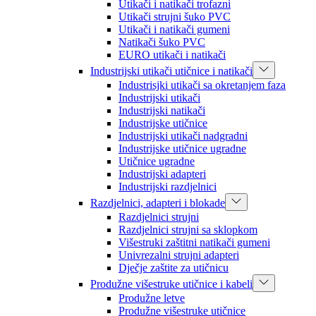
Utikači i natikači trofazni
Utikači strujni šuko PVC
Utikači i natikači gumeni
Natikači šuko PVC
EURO utikači i natikači
Industrijski utikači utičnice i natikači
Industrisjki utikači sa okretanjem faza
Industrijski utikači
Industrijski natikači
Industrijske utičnice
Industrijski utikači nadgradni
Industrijske utičnice ugradne
Utičnice ugradne
Industrijski adapteri
Industrijski razdjelnici
Razdjelnici, adapteri i blokade
Razdjelnici strujni
Razdjelnici strujni sa sklopkom
Višestruki zaštitni natikači gumeni
Univrezalni strujni adapteri
Dječje zaštite za utičnicu
Produžne višestruke utičnice i kabeli
Produžne letve
Produžne višestruke utičnice