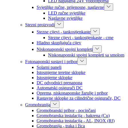
LED napajanja 24V vodootporna
Svjetiljke ručne, prijenosne, naglavne
LED ručne svjetiljke
Naglavne svjetiljke
Stezni proizvodi
Stezne cijevi - tankostjenkaste
Stezne cijevi - tankostjenkaste - crne
Hladno skupljajuća cijev
Niskonaponski spojni kompleti
Niskonaponski spojni kompleti sa smolom
Fotonaponski sustavi i pribor
Solarni paneli
Istosmjerne teretne sklopke
Istosmjerne sklopke
DC odvodnici prenapona
Automatski osigurači DC
Oprema, niskonaponske žarulje i pribor
Rastavne sklopke za cilindrične osigurače, DC
Gromobranija
Gromobranski pribor - pocinčani
Gromobranska instalacija - bakrena (Cu)
Gromobranska instalacija - AL, INOX (Rf)
Gromobranija - traka i žica