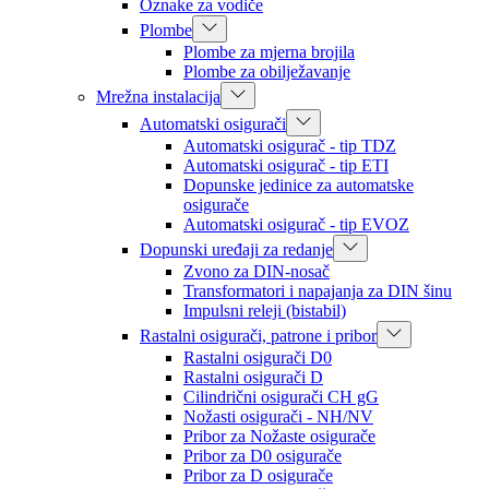
Oznake za vodiče
Plombe
Plombe za mjerna brojila
Plombe za obilježavanje
Mrežna instalacija
Automatski osigurači
Automatski osigurač - tip TDZ
Automatski osigurač - tip ETI
Dopunske jedinice za automatske
osigurače
Automatski osigurač - tip EVOZ
Dopunski uređaji za redanje
Zvono za DIN-nosač
Transformatori i napajanja za DIN šinu
Impulsni releji (bistabil)
Rastalni osigurači, patrone i pribor
Rastalni osigurači D0
Rastalni osigurači D
Cilindrični osigurači CH gG
Nožasti osigurači - NH/NV
Pribor za Nožaste osigurače
Pribor za D0 osigurače
Pribor za D osigurače