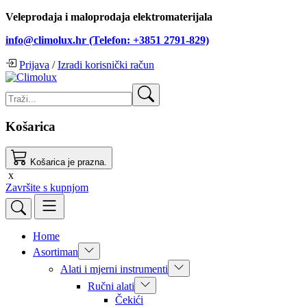
Veleprodaja i maloprodaja elektromaterijala
info@climolux.hr (Telefon: +3851 2791-829)
Prijava
/
Izradi korisnički račun
Košarica
Košarica je prazna.
x
Završite s kupnjom
Home
Asortiman
Alati i mjerni instrumenti
Ručni alati
Čekići