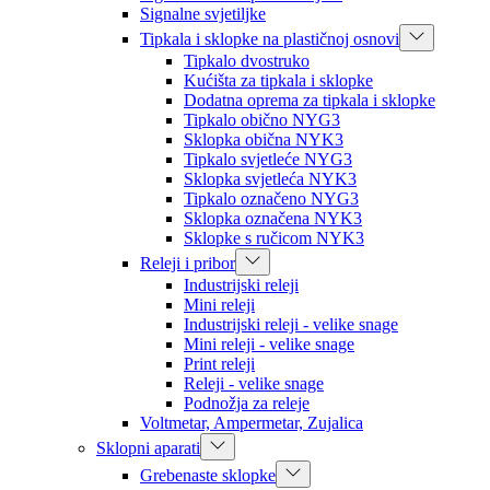
Signalne svjetiljke
Tipkala i sklopke na plastičnoj osnovi
Tipkalo dvostruko
Kućišta za tipkala i sklopke
Dodatna oprema za tipkala i sklopke
Tipkalo obično NYG3
Sklopka obična NYK3
Tipkalo svjetleće NYG3
Sklopka svjetleća NYK3
Tipkalo označeno NYG3
Sklopka označena NYK3
Sklopke s ručicom NYK3
Releji i pribor
Industrijski releji
Mini releji
Industrijski releji - velike snage
Mini releji - velike snage
Print releji
Releji - velike snage
Podnožja za releje
Voltmetar, Ampermetar, Zujalica
Sklopni aparati
Grebenaste sklopke