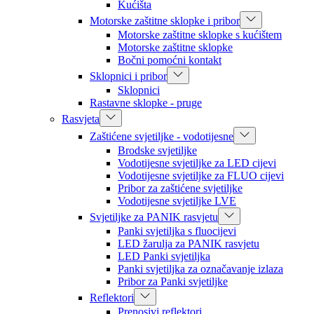
Kućišta
Motorske zaštitne sklopke i pribor
Motorske zaštitne sklopke s kućištem
Motorske zaštitne sklopke
Bočni pomoćni kontakt
Sklopnici i pribor
Sklopnici
Rastavne sklopke - pruge
Rasvjeta
Zaštićene svjetiljke - vodotijesne
Brodske svjetiljke
Vodotijesne svjetiljke za LED cijevi
Vodotijesne svjetiljke za FLUO cijevi
Pribor za zaštićene svjetiljke
Vodotijesne svjetiljke LVE
Svjetiljke za PANIK rasvjetu
Panki svjetiljka s fluocijevi
LED žarulja za PANIK rasvjetu
LED Panki svjetiljka
Panki svjetiljka za označavanje izlaza
Pribor za Panki svjetiljke
Reflektori
Prenosivi reflektori