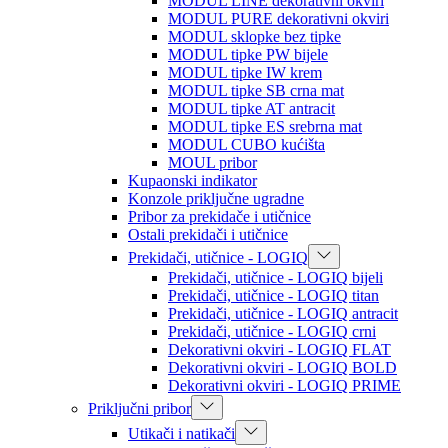
MODUL LINE dekorativni okviri
MODUL PURE dekorativni okviri
MODUL sklopke bez tipke
MODUL tipke PW bijele
MODUL tipke IW krem
MODUL tipke SB crna mat
MODUL tipke AT antracit
MODUL tipke ES srebrna mat
MODUL CUBO kućišta
MOUL pribor
Kupaonski indikator
Konzole priključne ugradne
Pribor za prekidače i utičnice
Ostali prekidači i utičnice
Prekidači, utičnice - LOGIQ
Prekidači, utičnice - LOGIQ bijeli
Prekidači, utičnice - LOGIQ titan
Prekidači, utičnice - LOGIQ antracit
Prekidači, utičnice - LOGIQ crni
Dekorativni okviri - LOGIQ FLAT
Dekorativni okviri - LOGIQ BOLD
Dekorativni okviri - LOGIQ PRIME
Priključni pribor
Utikači i natikači