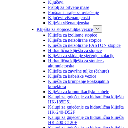
Ključevi
Pištolj za brtvene mase
Foršpani - sajle za uvlačenje
Ključevi višenamjenski
Kliješta višenamjenska
Kliješta za stopice,tuljke,vezice
Kliješta za izolirane stopice
Kliješta za neizolirane stopice
Kliješta za neizolirane FASTON stopice
Hidraulična kliješta za stopice
Kliješta za skidanje sječenje izolacije
Hidraulična kliješta za stopice -
akumulatorska
Kliješta za završne tuljke (čahure)
Kliješta za kabelske vezice
Kliješta za krimpanje koaksijalnih
konektora
Kliješta za komunikacijske kabele
Kalupi za gnječenje za hidraulična kliješta
HK-185D51
Kalupi za gnječenje za hidraulična kliješta
HK-240-D52F
Kalupi za gnječenje za hidraulična kliješta
HK-400-C120F
Kalupi za gnječenje za hidraulična kliješta