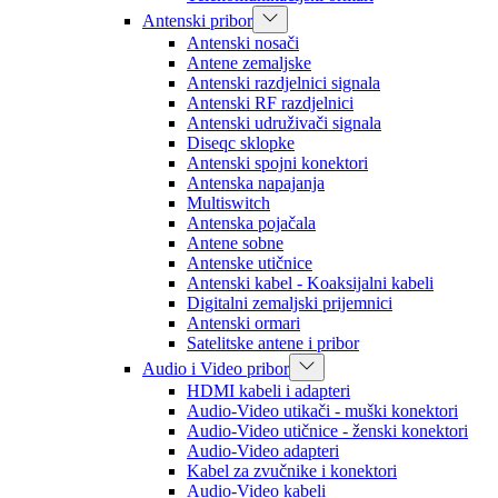
Antenski pribor
Antenski nosači
Antene zemaljske
Antenski razdjelnici signala
Antenski RF razdjelnici
Antenski udruživači signala
Diseqc sklopke
Antenski spojni konektori
Antenska napajanja
Multiswitch
Antenska pojačala
Antene sobne
Antenske utičnice
Antenski kabel - Koaksijalni kabeli
Digitalni zemaljski prijemnici
Antenski ormari
Satelitske antene i pribor
Audio i Video pribor
HDMI kabeli i adapteri
Audio-Video utikači - muški konektori
Audio-Video utičnice - ženski konektori
Audio-Video adapteri
Kabel za zvučnike i konektori
Audio-Video kabeli