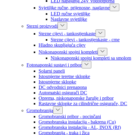
LED napajanja 24V vodootporna
Svjetiljke ručne, prijenosne, naglavne
LED ručne svjetiljke
Naglavne svjetiljke
Stezni proizvodi
Stezne cijevi - tankostjenkaste
Stezne cijevi - tankostjenkaste - crne
Hladno skupljajuća cijev
Niskonaponski spojni kompleti
Niskonaponski spojni kompleti sa smolom
Fotonaponski sustavi i pribor
Solarni paneli
Istosmjerne teretne sklopke
Istosmjerne sklopke
DC odvodnici prenapona
Automatski osigurači DC
Oprema, niskonaponske žarulje i pribor
Rastavne sklopke za cilindrične osigurače, DC
Gromobranija
Gromobranski pribor - pocinčani
Gromobranska instalacija - bakrena (Cu)
Gromobranska instalacija - AL, INOX (Rf)
Gromobranija - traka i žica