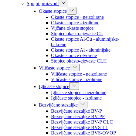
Spojni proizvodi
Okaste stopice
Okaste stopice - neizolirane
Okaste stopice - izolirane
Vijčane okaste stopice
Stopice okasto-cjevaste CL
Okaste stopice Al-Cu - aluminijske-
bakrene
Okaste stopice Al - aluminijske
Okaste stopice otvorene
Stopice okasto-cjevaste CLH
Viličaste stopice
Viličaste stopice - neizolirane
Viličaste stopice - izolirane
Igličaste stopice
Igličaste stopice - neizolirane
Igličaste stopice - izolirane
Bezvijčane stezaljke
Bezvijčane stezaljke BV-P
Bezvijčane stezaljke BV-PF
Bezvijčane stezaljke BV-P OLC
Bezvijčane stezaljke BVS-TT
Bezvijčane stezaljke BVS-OVOP