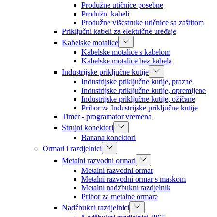
Produžne utičnice posebne
Produžni kabeli
Produžne višestruke utičnice sa zaštitom
Priključni kabeli za električne uređaje
Kabelske motalice
Kabelske motalice s kabelom
Kabelske motalice bez kabela
Industrijske priključne kutije
Industrijske priključne kutije, prazne
Industrijske priključne kutije, opremljene
Industrijske priključne kutije, ožičane
Pribor za Industrijske priključne kutije
Timer - programator vremena
Strujni konektori
Banana konektori
Ormari i razdjelnici
Metalni razvodni ormari
Metalni razvodni ormar
Metalni razvodni ormar s maskom
Metalni nadžbukni razdjelnik
Pribor za metalne ormare
Nadžbukni razdjelnici