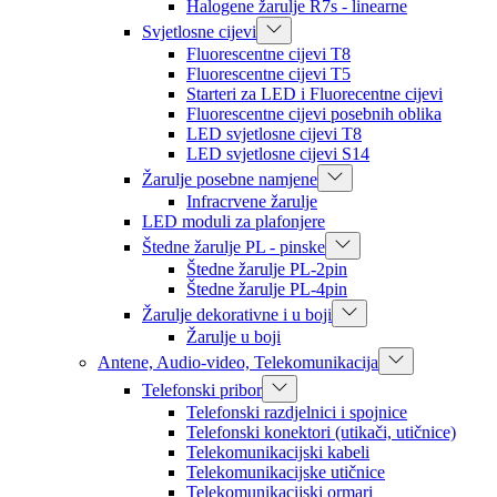
Halogene žarulje R7s - linearne
Svjetlosne cijevi
Fluorescentne cijevi T8
Fluorescentne cijevi T5
Starteri za LED i Fluorecentne cijevi
Fluorescentne cijevi posebnih oblika
LED svjetlosne cijevi T8
LED svjetlosne cijevi S14
Žarulje posebne namjene
Infracrvene žarulje
LED moduli za plafonjere
Štedne žarulje PL - pinske
Štedne žarulje PL-2pin
Štedne žarulje PL-4pin
Žarulje dekorativne i u boji
Žarulje u boji
Antene, Audio-video, Telekomunikacija
Telefonski pribor
Telefonski razdjelnici i spojnice
Telefonski konektori (utikači, utičnice)
Telekomunikacijski kabeli
Telekomunikacijske utičnice
Telekomunikacijski ormari