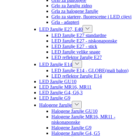
Grlo za plafonjere
Grlo za žarulju zidno
Grla za halogene žarulje
Grlo za startere, fluorescetne i LED cijevi
Grla - adapteri
LED žarulje E27, E40
LED žarulje E27 standardne
LED žarulje E27 - niskonaponske
LED žarulje E27 - stick
LED žarulje velike snage
LED reflektor žarulje E27
LED žarulje E14
LED žarulje E14 - GLOBE(mali balon)
LED reflektor žarulje E14
LED žarulje GU10
LED žarulje MR16, MR11
LED žarulje G4, G6,3
LED žarulje G9
Halogene žarulje
Halogene žarulje GU10
Halogene žarulje MR16, MR11 -
niskonaponske
Halogene žarulje G9
Halogene žarulje G4, G5