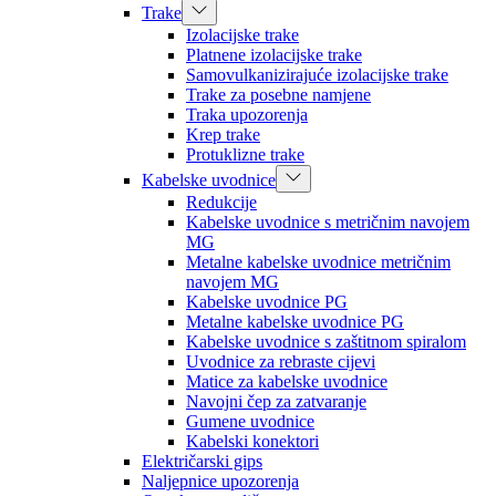
Trake
Izolacijske trake
Platnene izolacijske trake
Samovulkanizirajuće izolacijske trake
Trake za posebne namjene
Traka upozorenja
Krep trake
Protuklizne trake
Kabelske uvodnice
Redukcije
Kabelske uvodnice s metričnim navojem
MG
Metalne kabelske uvodnice metričnim
navojem MG
Kabelske uvodnice PG
Metalne kabelske uvodnice PG
Kabelske uvodnice s zaštitnom spiralom
Uvodnice za rebraste cijevi
Matice za kabelske uvodnice
Navojni čep za zatvaranje
Gumene uvodnice
Kabelski konektori
Električarski gips
Naljepnice upozorenja