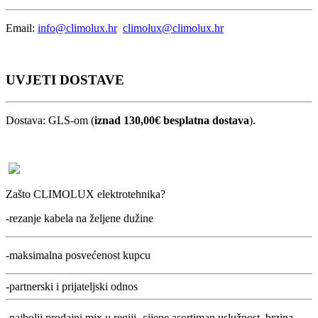
Email:
info@climolux.hr
climolux@climolux.hr
UVJETI DOSTAVE
Dostava: GLS-om (
iznad 130,00€ besplatna dostava
).
Zašto CLIMOLUX elektrotehnika?
-rezanje kabela na željene dužine
-maksimalna posvećenost kupcu
-partnerski i prijateljski odnos
-najbolji prodajni mix u regiji- cijene,asortiman,uslužnost, brzina