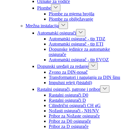
Oznake za vodiče
Plombe
Plombe za mjerna brojila
Plombe za obilježavanje
Mrežna instalacija
Automatski osigurači
Automatski osigurač - tip TDZ
Automatski osigurač - tip ETI
Dopunske jedinice za automatske
osigurače
Automatski osigurač - tip EVOZ
Dopunski uređaji za redanje
Zvono za DIN-nosač
Transformatori i napajanja za DIN šinu
Impulsni releji (bistabil)
Rastalni osigurači, patrone i pribor
Rastalni osigurači D0
Rastalni osigurači D
Cilindrični osigurači CH gG
Nožasti osigurači - NH/NV
Pribor za Nožaste osigurače
Pribor za D0 osigurače
Pribor za D osigurače