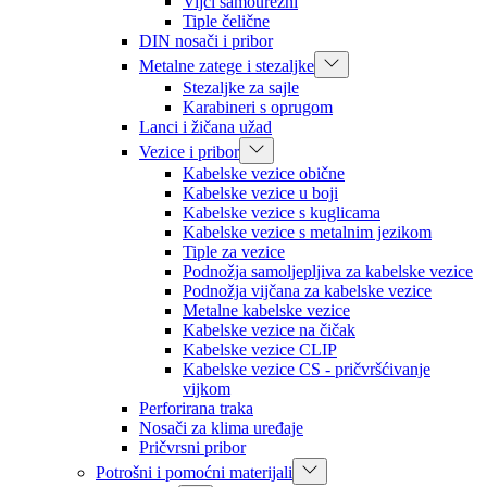
Vijci samourezni
Tiple čelične
DIN nosači i pribor
Metalne zatege i stezaljke
Stezaljke za sajle
Karabineri s oprugom
Lanci i žičana užad
Vezice i pribor
Kabelske vezice obične
Kabelske vezice u boji
Kabelske vezice s kuglicama
Kabelske vezice s metalnim jezikom
Tiple za vezice
Podnožja samoljepljiva za kabelske vezice
Podnožja vijčana za kabelske vezice
Metalne kabelske vezice
Kabelske vezice na čičak
Kabelske vezice CLIP
Kabelske vezice CS - pričvršćivanje
vijkom
Perforirana traka
Nosači za klima uređaje
Pričvrsni pribor
Potrošni i pomoćni materijali