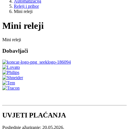
Automatizacija
Releji i pribor
Mini releji
Mini releji
Mini releji
Dobavljači
UVJETI PLAĆANJA
Posljednje ažuriranje: 20.05.2026.