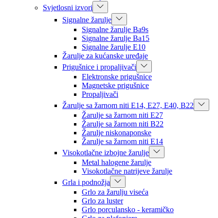
Svjetlosni izvori
Signalne žarulje
Signalne žarulje Ba9s
Signalne žarulje Ba15
Signalne žarulje E10
Žarulje za kućanske uređaje
Prigušnice i propaljivači
Elektronske prigušnice
Magnetske prigušnice
Propaljivači
Žarulje sa žarnom niti E14, E27, E40, B22
Žarulje sa žarnom niti E27
Žarulje sa žarnom niti B22
Žarulje niskonaponske
Žarulje sa žarnom niti E14
Visokotlačne izbojne žarulje
Metal halogene žarulje
Visokotlačne natrijeve žarulje
Grla i podnožja
Grlo za žarulju viseća
Grlo za luster
Grlo porculansko - keramičko