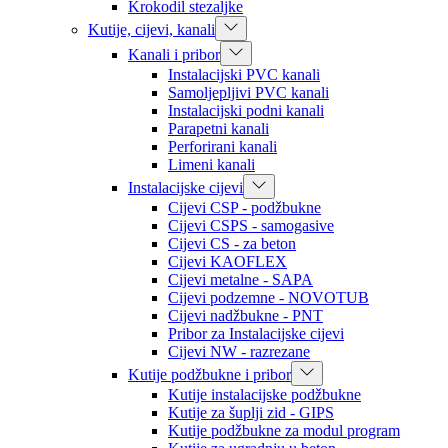
Krokodil stezaljke
Kutije, cijevi, kanali
Kanali i pribor
Instalacijski PVC kanali
Samoljepljivi PVC kanali
Instalacijski podni kanali
Parapetni kanali
Perforirani kanali
Limeni kanali
Instalacijske cijevi
Cijevi CSP - podžbukne
Cijevi CSPS - samogasive
Cijevi CS - za beton
Cijevi KAOFLEX
Cijevi metalne - SAPA
Cijevi podzemne - NOVOTUB
Cijevi nadžbukne - PNT
Pribor za Instalacijske cijevi
Cijevi NW - razrezane
Kutije podžbukne i pribor
Kutije instalacijske podžbukne
Kutije za šuplji zid - GIPS
Kutije podžbukne za modul program