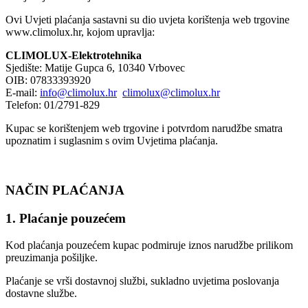
Ovi Uvjeti plaćanja sastavni su dio uvjeta korištenja web trgovine
www.climolux.hr, kojom upravlja:
CLIMOLUX-Elektrotehnika
Sjedište: Matije Gupca 6, 10340 Vrbovec
OIB: 07833393920
E-mail:
info@climolux.hr
climolux@climolux.hr
Telefon: 01/2791-829
Kupac se korištenjem web trgovine i potvrdom narudžbe smatra
upoznatim i suglasnim s ovim Uvjetima plaćanja.
NAČIN PLAĆANJA
1. Plaćanje pouzećem
Kod plaćanja pouzećem kupac podmiruje iznos narudžbe prilikom
preuzimanja pošiljke.
Plaćanje se vrši dostavnoj službi, sukladno uvjetima poslovanja
dostavne službe.