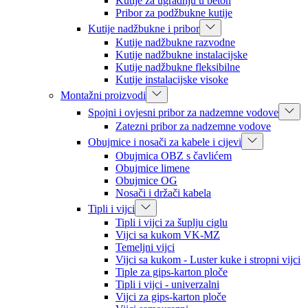
Kutije za ugradnju u beton
Pribor za podžbukne kutije
Kutije nadžbukne i pribor
Kutije nadžbukne razvodne
Kutije nadžbukne instalacijske
Kutije nadžbukne fleksibilne
Kutije instalacijske visoke
Montažni proizvodi
Spojni i ovjesni pribor za nadzemne vodove
Zatezni pribor za nadzemne vodove
Obujmice i nosači za kabele i cijevi
Obujmica OBZ s čavlićem
Obujmice limene
Obujmice OG
Nosači i držači kabela
Tipli i vijci
Tipli i vijci za šuplju ciglu
Vijci sa kukom VK-MZ
Temeljni vijci
Vijci sa kukom - Luster kuke i stropni vijci
Tiple za gips-karton ploče
Tipli i vijci - univerzalni
Vijci za gips-karton ploče