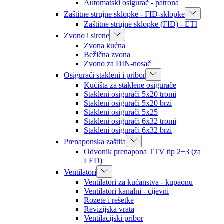
Automatski osigurač - patrona
Zaštitne strujne sklopke - FID-sklopke
Zaštitne strujne sklopke (FID) - ETI
Zvono i sirene
Zvona kućna
Bežična zvona
Zvono za DIN-nosač
Osigurači stakleni i pribor
Kućišta za staklene osigurače
Stakleni osigurači 5x20 tromi
Stakleni osigurači 5x20 brzi
Stakleni osigurači 5x25
Stakleni osigurači 6x32 tromi
Stakleni osigurači 6x32 brzi
Prenaponska zaštita
Odvonik prenapona TTV tip 2+3 (za
LED)
Ventilatori
Ventilatori za kućanstva - kupaonu
Ventilatori kanalni - cijevni
Rozete i rešetke
Revizijska vrata
Ventilacijski pribor