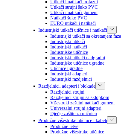
Utikači i natikači trofazni
Utikači strujni šuko PVC
Utikači i natikači gumeni
Natikači šuko PVC
EURO utikači i natikači
Industrijski utikači utičnice i natikači
Industrisjki utikači sa okretanjem faza
Industrijski utikači
Industrijski natikači
Industrijske utičnice
Industrijski utikači nadgradni
Industrijske utičnice ugradne
Utičnice ugradne
Industrijski adapteri
Industrijski razdjelnici
Razdjelnici, adapteri i blokade
Razdjelnici strujni
Razdjelnici strujni sa sklopkom
Višestruki zaštitni natikači gumeni
Univrezalni strujni adapteri
Dječje zaštite za utičnicu
Produžne višestruke utičnice i kabeli
Produžne letve
Produžne višestruke utičnice