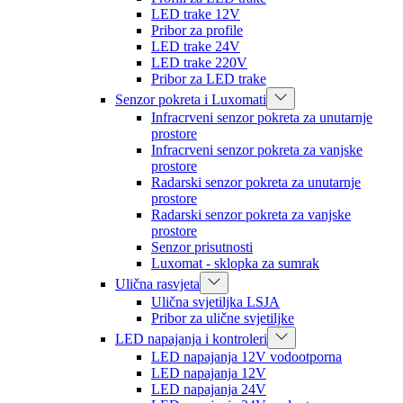
LED trake 12V
Pribor za profile
LED trake 24V
LED trake 220V
Pribor za LED trake
Senzor pokreta i Luxomati
Infracrveni senzor pokreta za unutarnje
prostore
Infracrveni senzor pokreta za vanjske
prostore
Radarski senzor pokreta za unutarnje
prostore
Radarski senzor pokreta za vanjske
prostore
Senzor prisutnosti
Luxomat - sklopka za sumrak
Ulična rasvjeta
Ulična svjetiljka LSJA
Pribor za ulične svjetiljke
LED napajanja i kontroleri
LED napajanja 12V vodootporna
LED napajanja 12V
LED napajanja 24V