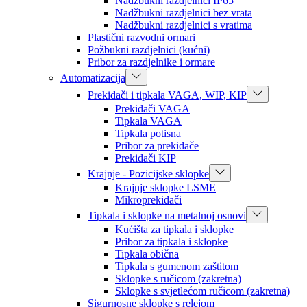
Nadžbukni razdjelnici IP65
Nadžbukni razdjelnici bez vrata
Nadžbukni razdjelnici s vratima
Plastični razvodni ormari
Požbukni razdjelnici (kućni)
Pribor za razdjelnike i ormare
Automatizacija
Prekidači i tipkala VAGA, WIP, KIP
Prekidači VAGA
Tipkala VAGA
Tipkala potisna
Pribor za prekidače
Prekidači KIP
Krajnje - Pozicijske sklopke
Krajnje sklopke LSME
Mikroprekidači
Tipkala i sklopke na metalnoj osnovi
Kućišta za tipkala i sklopke
Pribor za tipkala i sklopke
Tipkala obična
Tipkala s gumenom zaštitom
Sklopke s ručicom (zakretna)
Sklopke s svjetlećom ručicom (zakretna)
Sigurnosne sklopke s relejom