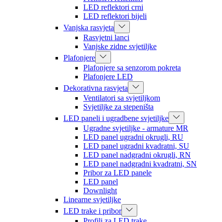
LED reflektori crni
LED reflektori bijeli
Vanjska rasvjeta
Rasvjetni lanci
Vanjske zidne svjetiljke
Plafonjere
Plafonjere sa senzorom pokreta
Plafonjere LED
Dekorativna rasvjeta
Ventilatori sa svjetiljkom
Svjetiljke za stepeništa
LED paneli i ugradbene svjetiljke
Ugradne svjetiljke - armature MR
LED panel ugradni okrugli, RU
LED panel ugradni kvadratni, SU
LED panel nadgradni okrugli, RN
LED panel nadgradni kvadratni, SN
Pribor za LED panele
LED panel
Downlight
Linearne svjetiljke
LED trake i pribor
Profili za LED trake