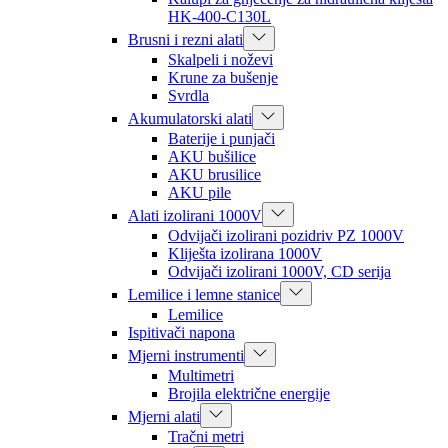
HK-400-C130L
Brusni i rezni alati
Skalpeli i noževi
Krune za bušenje
Svrdla
Akumulatorski alati
Baterije i punjači
AKU bušilice
AKU brusilice
AKU pile
Alati izolirani 1000V
Odvijači izolirani pozidriv PZ 1000V
Kliješta izolirana 1000V
Odvijači izolirani 1000V, CD serija
Lemilice i lemne stanice
Lemilice
Ispitivači napona
Mjerni instrumenti
Multimetri
Brojila električne energije
Mjerni alati
Tračni metri