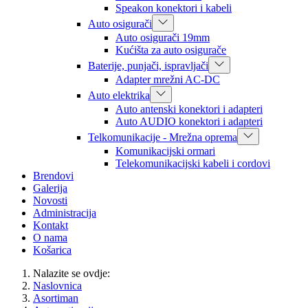
Speakon konektori i kabeli
Auto osigurači
Auto osigurači 19mm
Kućišta za auto osigurače
Baterije, punjači, ispravljači
Adapter mrežni AC-DC
Auto elektrika
Auto antenski konektori i adapteri
Auto AUDIO konektori i adapteri
Telkomunikacije - Mrežna oprema
Komunikacijski ormari
Telekomunikacijski kabeli i cordovi
Brendovi
Galerija
Novosti
Administracija
Kontakt
O nama
Košarica
Nalazite se ovdje:
Naslovnica
Asortiman