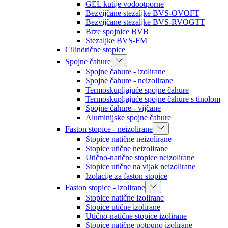
GEL kutije vodootporne
Bezvijčane stezaljke BVS-OVOFT
Bezvijčane stezaljke BVS-RVOGTT
Brze spojnice BVB
Stezaljke BVS-FM
Cilindrične stopice
Spojne čahure
Spojne čahure - izolirane
Spojne čahure - neizolirane
Termoskupljajuće spojne čahure
Termoskupljajuće spojne čahure s tinolom
Spojne čahure - vijčane
Aluminijske spojne čahure
Faston stopice - neizolirane
Stopice natične neizolirane
Stopice utične neizolirane
Utično-natične stopice neizolirane
Stopice utične na vijak neizolirane
Izolacije za faston stopice
Faston stopice - izolirane
Stopice natične izolirane
Stopice utične izolirane
Utično-natične stopice izolirane
Stopice natične potpuno izolirane