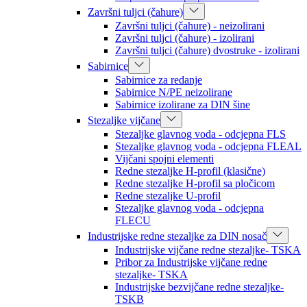
Završni tuljci (čahure)
Završni tuljci (čahure) - neizolirani
Završni tuljci (čahure) - izolirani
Završni tuljci (čahure) dvostruke - izolirani
Sabirnice
Sabirnice za redanje
Sabirnice N/PE neizolirane
Sabirnice izolirane za DIN šine
Stezaljke vijčane
Stezaljke glavnog voda - odcjepna FLS
Stezaljke glavnog voda - odcjepna FLEAL
Vijčani spojni elementi
Redne stezaljke H-profil (klasične)
Redne stezaljke H-profil sa pločicom
Redne stezaljke U-profil
Stezaljke glavnog voda - odcjepna
FLECU
Industrijske redne stezaljke za DIN nosač
Industrijske vijčane redne stezaljke- TSKA
Pribor za Industrijske vijčane redne
stezaljke- TSKA
Industrijske bezvijčane redne stezaljke-
TSKB