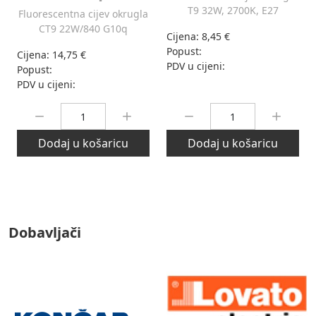
T9 32W, 2700K, E27
Fluorescentna cijev okrugla
CT9 22W/840 G10q
Cijena:
8,45 €
Popust:
Cijena:
14,75 €
PDV u cijeni:
Popust:
PDV u cijeni:
Količina:
Količina:
Dodaj u košaricu
Dodaj u košaricu
Dobavljači