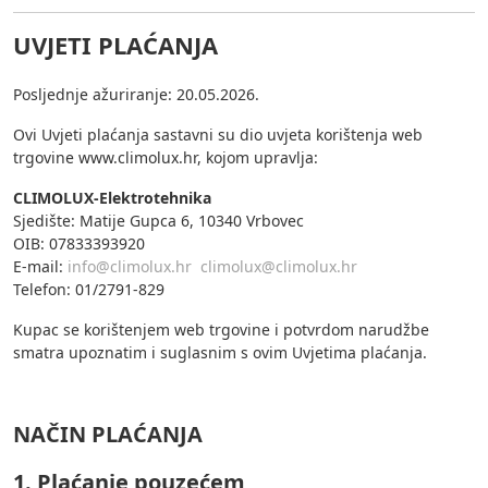
UVJETI PLAĆANJA
Posljednje ažuriranje: 20.05.2026.
Ovi Uvjeti plaćanja sastavni su dio uvjeta korištenja web
trgovine www.climolux.hr, kojom upravlja:
CLIMOLUX-Elektrotehnika
Sjedište: Matije Gupca 6, 10340 Vrbovec
OIB: 07833393920
E-mail:
info@climolux.hr
climolux@climolux.hr
Telefon: 01/2791-829
Kupac se korištenjem web trgovine i potvrdom narudžbe
smatra upoznatim i suglasnim s ovim Uvjetima plaćanja.
NAČIN PLAĆANJA
1. Plaćanje pouzećem