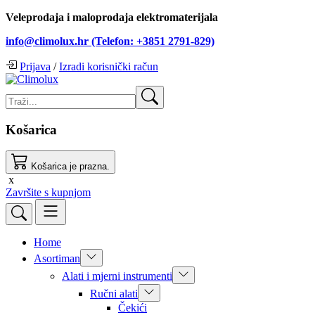
Veleprodaja i maloprodaja elektromaterijala
info@climolux.hr (Telefon: +3851 2791-829)
Prijava
/
Izradi korisnički račun
Košarica
Košarica je prazna.
x
Završite s kupnjom
Home
Asortiman
Alati i mjerni instrumenti
Ručni alati
Čekići