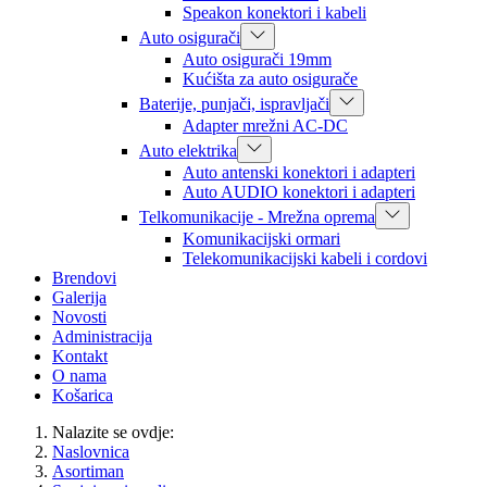
Speakon konektori i kabeli
Auto osigurači
Auto osigurači 19mm
Kućišta za auto osigurače
Baterije, punjači, ispravljači
Adapter mrežni AC-DC
Auto elektrika
Auto antenski konektori i adapteri
Auto AUDIO konektori i adapteri
Telkomunikacije - Mrežna oprema
Komunikacijski ormari
Telekomunikacijski kabeli i cordovi
Brendovi
Galerija
Novosti
Administracija
Kontakt
O nama
Košarica
Nalazite se ovdje:
Naslovnica
Asortiman