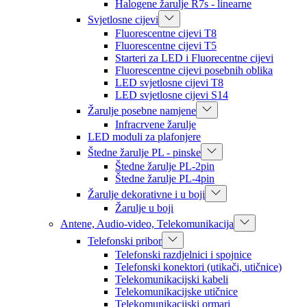
Halogene žarulje R7s - linearne
Svjetlosne cijevi
Fluorescentne cijevi T8
Fluorescentne cijevi T5
Starteri za LED i Fluorecentne cijevi
Fluorescentne cijevi posebnih oblika
LED svjetlosne cijevi T8
LED svjetlosne cijevi S14
Žarulje posebne namjene
Infracrvene žarulje
LED moduli za plafonjere
Štedne žarulje PL - pinske
Štedne žarulje PL-2pin
Štedne žarulje PL-4pin
Žarulje dekorativne i u boji
Žarulje u boji
Antene, Audio-video, Telekomunikacija
Telefonski pribor
Telefonski razdjelnici i spojnice
Telefonski konektori (utikači, utičnice)
Telekomunikacijski kabeli
Telekomunikacijske utičnice
Telekomunikacijski ormari