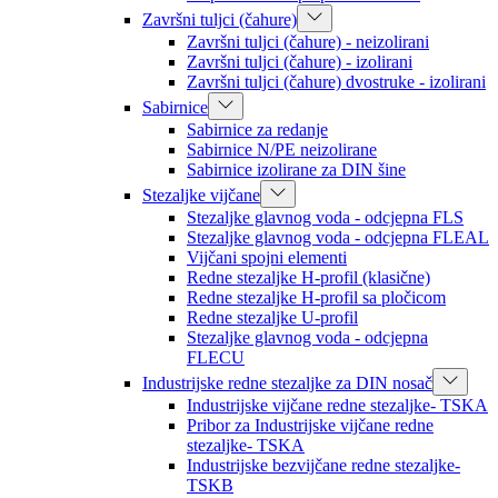
Završni tuljci (čahure)
Završni tuljci (čahure) - neizolirani
Završni tuljci (čahure) - izolirani
Završni tuljci (čahure) dvostruke - izolirani
Sabirnice
Sabirnice za redanje
Sabirnice N/PE neizolirane
Sabirnice izolirane za DIN šine
Stezaljke vijčane
Stezaljke glavnog voda - odcjepna FLS
Stezaljke glavnog voda - odcjepna FLEAL
Vijčani spojni elementi
Redne stezaljke H-profil (klasične)
Redne stezaljke H-profil sa pločicom
Redne stezaljke U-profil
Stezaljke glavnog voda - odcjepna
FLECU
Industrijske redne stezaljke za DIN nosač
Industrijske vijčane redne stezaljke- TSKA
Pribor za Industrijske vijčane redne
stezaljke- TSKA
Industrijske bezvijčane redne stezaljke-
TSKB