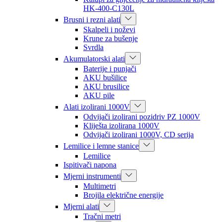
HK-400-C130L
Brusni i rezni alati
Skalpeli i noževi
Krune za bušenje
Svrdla
Akumulatorski alati
Baterije i punjači
AKU bušilice
AKU brusilice
AKU pile
Alati izolirani 1000V
Odvijači izolirani pozidriv PZ 1000V
Kliješta izolirana 1000V
Odvijači izolirani 1000V, CD serija
Lemilice i lemne stanice
Lemilice
Ispitivači napona
Mjerni instrumenti
Multimetri
Brojila električne energije
Mjerni alati
Tračni metri