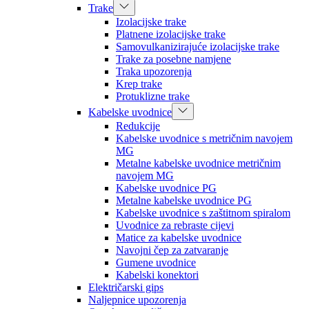
Trake
Izolacijske trake
Platnene izolacijske trake
Samovulkanizirajuće izolacijske trake
Trake za posebne namjene
Traka upozorenja
Krep trake
Protuklizne trake
Kabelske uvodnice
Redukcije
Kabelske uvodnice s metričnim navojem
MG
Metalne kabelske uvodnice metričnim
navojem MG
Kabelske uvodnice PG
Metalne kabelske uvodnice PG
Kabelske uvodnice s zaštitnom spiralom
Uvodnice za rebraste cijevi
Matice za kabelske uvodnice
Navojni čep za zatvaranje
Gumene uvodnice
Kabelski konektori
Električarski gips
Naljepnice upozorenja