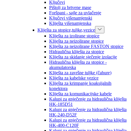
Ključevi
Pištolj za brtvene mase
Foršpani - sajle za uvlačenje
Ključevi višenamjenski
Kliješta višenamjenska
Kliješta za stopice,tuljke,vezice
Kliješta za izolirane stopice
Kliješta za neizolirane stopice
Kliješta za neizolirane FASTON stopice
Hidraulična kliješta za stopice
Kliješta za skidanje sječenje izolacije
Hidraulična kliješta za stopice -
akumulatorska
Kliješta za završne tuljke (čahure)
Kliješta za kabelske vezice
Kliješta za krimpanje koaksijalnih
konektora
Kliješta za komunikacijske kabele
Kalupi za gnječenje za hidraulična kliješta
HK-185D51
Kalupi za gnječenje za hidraulična kliješta
HK-240-D52F
Kalupi za gnječenje za hidraulična kliješta
HK-400-C120F
Kalupi za gnječenje za hidraulična kliješta