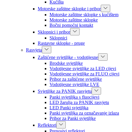
Kućišta
Motorske zaštitne sklopke i pribor
Motorske zaštitne sklopke s kućištem
Motorske zaštitne sklopke
Bočni pomoćni kontakt
Sklopnici i pribor
Sklopnici
Rastavne sklopke - pruge
Rasvjeta
Zaštićene svjetiljke - vodotijesne
Brodske svjetiljke
Vodotijesne svjetiljke za LED cijevi
Vodotijesne svjetiljke za FLUO cijevi
Pribor za zaštićene svjetiljke
Vodotijesne svjetiljke LVE
Svjetiljke za PANIK rasvjetu
Panki svjetiljka s fluocijevi
LED žarulja za PANIK rasvjetu
LED Panki svjetiljka
Panki svjetiljka za označavanje izlaza
Pribor za Panki svjetiljke
Reflektori
Prenosivi reflektori