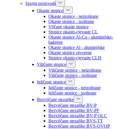
Spojni proizvodi
Okaste stopice
Okaste stopice - neizolirane
Okaste stopice - izolirane
Vijčane okaste stopice
Stopice okasto-cjevaste CL
Okaste stopice Al-Cu - aluminijske-
bakrene
Okaste stopice Al - aluminijske
Okaste stopice otvorene
Stopice okasto-cjevaste CLH
Viličaste stopice
Viličaste stopice - neizolirane
Viličaste stopice - izolirane
Igličaste stopice
Igličaste stopice - neizolirane
Igličaste stopice - izolirane
Bezvijčane stezaljke
Bezvijčane stezaljke BV-P
Bezvijčane stezaljke BV-PF
Bezvijčane stezaljke BV-P OLC
Bezvijčane stezaljke BVS-TT
Bezvijčane stezaljke BVS-OVOP