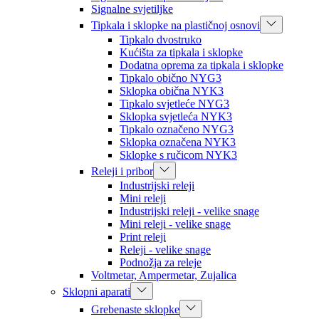
Signalne svjetiljke
Tipkala i sklopke na plastičnoj osnovi
Tipkalo dvostruko
Kućišta za tipkala i sklopke
Dodatna oprema za tipkala i sklopke
Tipkalo obično NYG3
Sklopka obična NYK3
Tipkalo svjetleće NYG3
Sklopka svjetleća NYK3
Tipkalo označeno NYG3
Sklopka označena NYK3
Sklopke s ručicom NYK3
Releji i pribor
Industrijski releji
Mini releji
Industrijski releji - velike snage
Mini releji - velike snage
Print releji
Releji - velike snage
Podnožja za releje
Voltmetar, Ampermetar, Zujalica
Sklopni aparati
Grebenaste sklopke