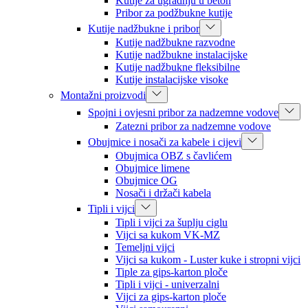
Kutije za ugradnju u beton
Pribor za podžbukne kutije
Kutije nadžbukne i pribor
Kutije nadžbukne razvodne
Kutije nadžbukne instalacijske
Kutije nadžbukne fleksibilne
Kutije instalacijske visoke
Montažni proizvodi
Spojni i ovjesni pribor za nadzemne vodove
Zatezni pribor za nadzemne vodove
Obujmice i nosači za kabele i cijevi
Obujmica OBZ s čavlićem
Obujmice limene
Obujmice OG
Nosači i držači kabela
Tipli i vijci
Tipli i vijci za šuplju ciglu
Vijci sa kukom VK-MZ
Temeljni vijci
Vijci sa kukom - Luster kuke i stropni vijci
Tiple za gips-karton ploče
Tipli i vijci - univerzalni
Vijci za gips-karton ploče