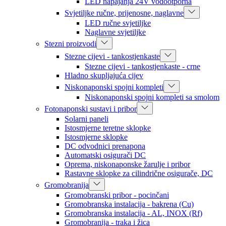
LED napajanja 24V vodootporna
Svjetiljke ručne, prijenosne, naglavne
LED ručne svjetiljke
Naglavne svjetiljke
Stezni proizvodi
Stezne cijevi - tankostjenkaste
Stezne cijevi - tankostjenkaste - crne
Hladno skupljajuća cijev
Niskonaponski spojni kompleti
Niskonaponski spojni kompleti sa smolom
Fotonaponski sustavi i pribor
Solarni paneli
Istosmjerne teretne sklopke
Istosmjerne sklopke
DC odvodnici prenapona
Automatski osigurači DC
Oprema, niskonaponske žarulje i pribor
Rastavne sklopke za cilindrične osigurače, DC
Gromobranija
Gromobranski pribor - pocinčani
Gromobranska instalacija - bakrena (Cu)
Gromobranska instalacija - AL, INOX (Rf)
Gromobranija - traka i žica