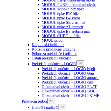
MODUL LINE dekorativni okviri
MODUL PURE dekorativni okviri
MODUL sklopke bez tipke
MODUL tipke PW bijele
MODUL tipke IW krem
MODUL tipke SB crna mat
MODUL tipke AT antracit
MODUL tipke ES srebrna mat
MODUL CUBO kućišta
MOUL pribor
Kupaonski indikator
Konzole priključne ugradne
Pribor za prekidače i utičnice
Ostali prekidači i utičnice
Prekidači, utičnice - LOGIQ
Prekidači, utičnice - LOGIQ bijeli
Prekidači, utičnice - LOGIQ titan
Prekidači, utičnice - LOGIQ antracit
Prekidači, utičnice - LOGIQ crni
Dekorativni okviri - LOGIQ FLAT
Dekorativni okviri - LOGIQ BOLD
Dekorativni okviri - LOGIQ PRIME
Priključni pribor
Utikači i natikači