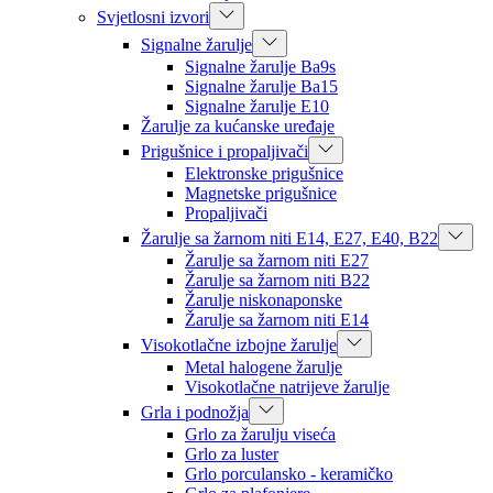
Svjetlosni izvori
Signalne žarulje
Signalne žarulje Ba9s
Signalne žarulje Ba15
Signalne žarulje E10
Žarulje za kućanske uređaje
Prigušnice i propaljivači
Elektronske prigušnice
Magnetske prigušnice
Propaljivači
Žarulje sa žarnom niti E14, E27, E40, B22
Žarulje sa žarnom niti E27
Žarulje sa žarnom niti B22
Žarulje niskonaponske
Žarulje sa žarnom niti E14
Visokotlačne izbojne žarulje
Metal halogene žarulje
Visokotlačne natrijeve žarulje
Grla i podnožja
Grlo za žarulju viseća
Grlo za luster
Grlo porculansko - keramičko