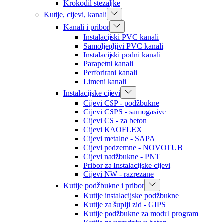
Krokodil stezaljke
Kutije, cijevi, kanali
Kanali i pribor
Instalacijski PVC kanali
Samoljepljivi PVC kanali
Instalacijski podni kanali
Parapetni kanali
Perforirani kanali
Limeni kanali
Instalacijske cijevi
Cijevi CSP - podžbukne
Cijevi CSPS - samogasive
Cijevi CS - za beton
Cijevi KAOFLEX
Cijevi metalne - SAPA
Cijevi podzemne - NOVOTUB
Cijevi nadžbukne - PNT
Pribor za Instalacijske cijevi
Cijevi NW - razrezane
Kutije podžbukne i pribor
Kutije instalacijske podžbukne
Kutije za šuplji zid - GIPS
Kutije podžbukne za modul program