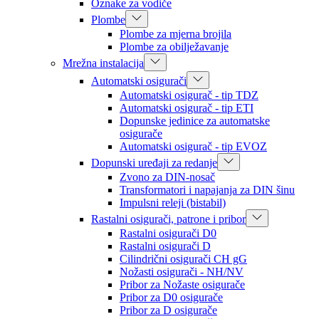
Oznake za vodiče
Plombe
Plombe za mjerna brojila
Plombe za obilježavanje
Mrežna instalacija
Automatski osigurači
Automatski osigurač - tip TDZ
Automatski osigurač - tip ETI
Dopunske jedinice za automatske
osigurače
Automatski osigurač - tip EVOZ
Dopunski uređaji za redanje
Zvono za DIN-nosač
Transformatori i napajanja za DIN šinu
Impulsni releji (bistabil)
Rastalni osigurači, patrone i pribor
Rastalni osigurači D0
Rastalni osigurači D
Cilindrični osigurači CH gG
Nožasti osigurači - NH/NV
Pribor za Nožaste osigurače
Pribor za D0 osigurače
Pribor za D osigurače