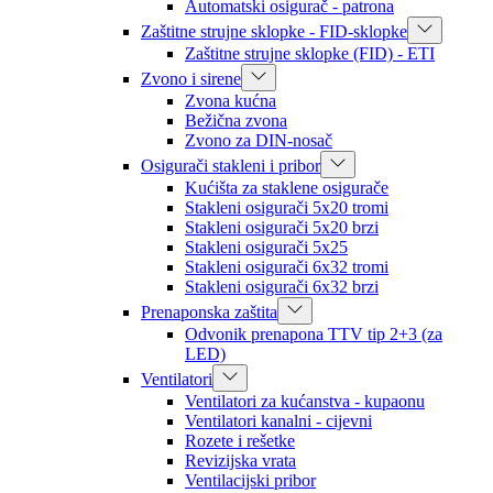
Automatski osigurač - patrona
Zaštitne strujne sklopke - FID-sklopke
Zaštitne strujne sklopke (FID) - ETI
Zvono i sirene
Zvona kućna
Bežična zvona
Zvono za DIN-nosač
Osigurači stakleni i pribor
Kućišta za staklene osigurače
Stakleni osigurači 5x20 tromi
Stakleni osigurači 5x20 brzi
Stakleni osigurači 5x25
Stakleni osigurači 6x32 tromi
Stakleni osigurači 6x32 brzi
Prenaponska zaštita
Odvonik prenapona TTV tip 2+3 (za
LED)
Ventilatori
Ventilatori za kućanstva - kupaonu
Ventilatori kanalni - cijevni
Rozete i rešetke
Revizijska vrata
Ventilacijski pribor