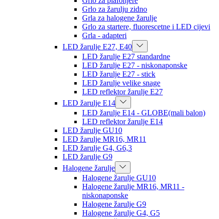
Grlo za plafonjere
Grlo za žarulju zidno
Grla za halogene žarulje
Grlo za startere, fluorescetne i LED cijevi
Grla - adapteri
LED žarulje E27, E40
LED žarulje E27 standardne
LED žarulje E27 - niskonaponske
LED žarulje E27 - stick
LED žarulje velike snage
LED reflektor žarulje E27
LED žarulje E14
LED žarulje E14 - GLOBE(mali balon)
LED reflektor žarulje E14
LED žarulje GU10
LED žarulje MR16, MR11
LED žarulje G4, G6,3
LED žarulje G9
Halogene žarulje
Halogene žarulje GU10
Halogene žarulje MR16, MR11 -
niskonaponske
Halogene žarulje G9
Halogene žarulje G4, G5