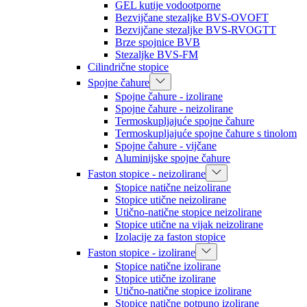
GEL kutije vodootporne
Bezvijčane stezaljke BVS-OVOFT
Bezvijčane stezaljke BVS-RVOGTT
Brze spojnice BVB
Stezaljke BVS-FM
Cilindrične stopice
Spojne čahure
Spojne čahure - izolirane
Spojne čahure - neizolirane
Termoskupljajuće spojne čahure
Termoskupljajuće spojne čahure s tinolom
Spojne čahure - vijčane
Aluminijske spojne čahure
Faston stopice - neizolirane
Stopice natične neizolirane
Stopice utične neizolirane
Utično-natične stopice neizolirane
Stopice utične na vijak neizolirane
Izolacije za faston stopice
Faston stopice - izolirane
Stopice natične izolirane
Stopice utične izolirane
Utično-natične stopice izolirane
Stopice natične potpuno izolirane