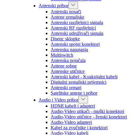
Antenski pribor
Antenski nosači
Antene zemaljske
Antenski razdjelnici signala
Antenski RF razdjelnici
Antenski udruživači signala
Diseqc sklopke
Antenski spojni konektori
Antenska napajanja
Multiswitch
Antenska pojačala
Antene sobne
Antenske utičnice
Antenski kabel - Koaksijalni kabeli
Digitalni zemaljski prijemnici
Antenski ormari
Satelitske antene i pribor
Audio i Video pribor
HDMI kabeli i adapteri
Audio-Video utikači - muški konektori
Audio-Video utičnice - ženski konektori
Audio-Video adapteri
Kabel za zvučnike i konektori
Audio-Video kabeli