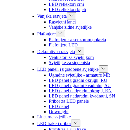
LED reflektori crni
LED reflektori bijeli
Vanjska rasvjeta
Rasvjetni lanci
Vanjske zidne svjetiljke
Plafonjere
Plafonjere sa senzorom pokreta
Plafonjere LED
Dekorativna rasvjeta
Ventilatori sa svjetiljkom
Svjetiljke za stepeništa
LED paneli i ugradbene svjetiljke
Ugradne svjetiljke - armature MR
LED panel ugradni okrugli, RU
LED panel ugradni kvadratni, SU
LED panel nadgradni okrugli, RN
LED panel nadgradni kvadratni, SN
Pribor za LED panele
LED panel
Downlight
Linearne svjetiljke
LED trake i pribor
Profili za LED trake