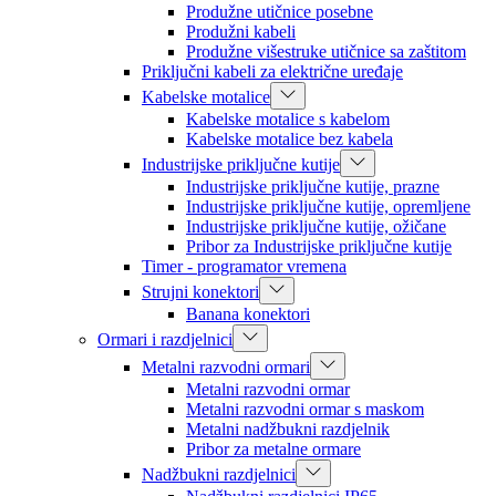
Produžne utičnice posebne
Produžni kabeli
Produžne višestruke utičnice sa zaštitom
Priključni kabeli za električne uređaje
Kabelske motalice
Kabelske motalice s kabelom
Kabelske motalice bez kabela
Industrijske priključne kutije
Industrijske priključne kutije, prazne
Industrijske priključne kutije, opremljene
Industrijske priključne kutije, ožičane
Pribor za Industrijske priključne kutije
Timer - programator vremena
Strujni konektori
Banana konektori
Ormari i razdjelnici
Metalni razvodni ormari
Metalni razvodni ormar
Metalni razvodni ormar s maskom
Metalni nadžbukni razdjelnik
Pribor za metalne ormare
Nadžbukni razdjelnici