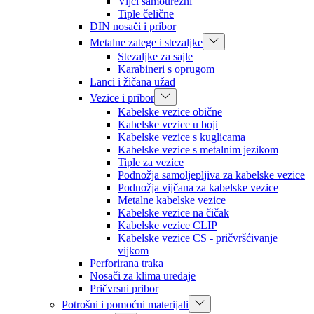
Vijci samourezni
Tiple čelične
DIN nosači i pribor
Metalne zatege i stezaljke
Stezaljke za sajle
Karabineri s oprugom
Lanci i žičana užad
Vezice i pribor
Kabelske vezice obične
Kabelske vezice u boji
Kabelske vezice s kuglicama
Kabelske vezice s metalnim jezikom
Tiple za vezice
Podnožja samoljepljiva za kabelske vezice
Podnožja vijčana za kabelske vezice
Metalne kabelske vezice
Kabelske vezice na čičak
Kabelske vezice CLIP
Kabelske vezice CS - pričvršćivanje
vijkom
Perforirana traka
Nosači za klima uređaje
Pričvrsni pribor
Potrošni i pomoćni materijali