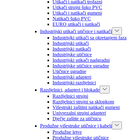
Utikači i natikači trofazni
Utikači strujni šuko PVC
Utikači i natikači gumeni
Natikači šuko PVC
EURO utikači i natikači
Industrijski utikači utičnice i natikači
Industrisjki utikači sa okretanjem faza
Industrijski utikači
Industrijski natikači
Industrijske utičnice
Industrijski utikači nadgradni
Industrijske utičnice ugradne
Utičnice ugradne
Industrijski adapteri
Industrijski razdjelnici
Razdjelnici, adapteri i blokade
Razdjelnici strujni
Razdjelnici strujni sa sklopkom
Višestruki zaštitni natikači gumeni
Univrezalni strujni adapteri
Dječje zaštite za utičnicu
Produžne višestruke utičnice i kabeli
Produžne letve
Produžne višestruke utičnice