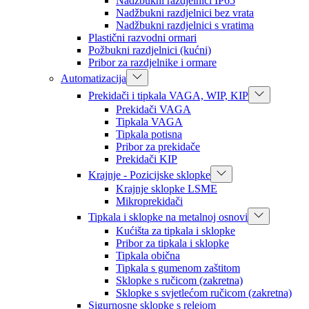
Nadžbukni razdjelnici IP65
Nadžbukni razdjelnici bez vrata
Nadžbukni razdjelnici s vratima
Plastični razvodni ormari
Požbukni razdjelnici (kućni)
Pribor za razdjelnike i ormare
Automatizacija
Prekidači i tipkala VAGA, WIP, KIP
Prekidači VAGA
Tipkala VAGA
Tipkala potisna
Pribor za prekidače
Prekidači KIP
Krajnje - Pozicijske sklopke
Krajnje sklopke LSME
Mikroprekidači
Tipkala i sklopke na metalnoj osnovi
Kućišta za tipkala i sklopke
Pribor za tipkala i sklopke
Tipkala obična
Tipkala s gumenom zaštitom
Sklopke s ručicom (zakretna)
Sklopke s svjetlećom ručicom (zakretna)
Sigurnosne sklopke s relejom