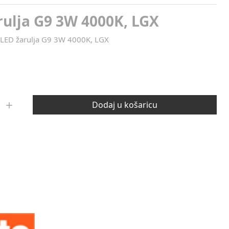
rulja G9 3W 4000K, LGX
LED žarulja G9 3W 4000K, LGX
Dodaj u košaricu