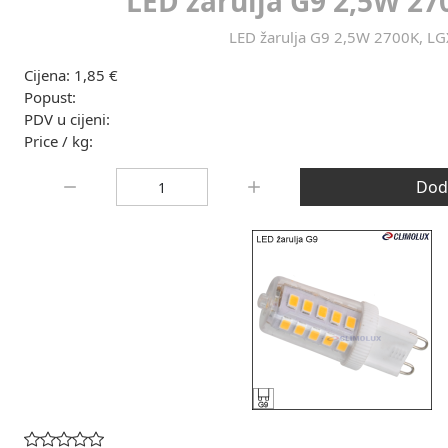
LED žarulja G9 2,5W 27
LED žarulja G9 2,5W 2700K, LG
Cijena:
1,85 €
Popust:
PDV u cijeni:
Price / kg:
Količina:
Doda