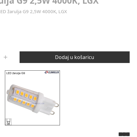
ulja G9 2,5W 4000K, LGX
LED žarulja G9 2,5W 4000K, LGX
Dodaj u košaricu