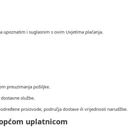
a upoznatim i suglasnim s ovim Uvjetima plaćanja.
om preuzimanja pošiljke.
a dostavne službe.
dređene proizvode, područja dostave ili vrijednosti narudžbe.
i općom uplatnicom