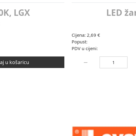
0K, LGX
LED ža
X
Cijena:
2,69 €
Popust:
PDV u cijeni:
Količina:
j u košaricu