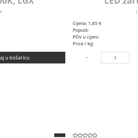
00K, LGX
LED žar
X
Cijena:
1,85 €
Popust:
PDV u cijeni:
Price / kg:
Količina:
j u košaricu