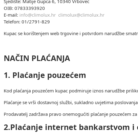
Sjedište: Matije Gupca 6, 10340 Vrbovec
OIB: 07833393920
E-mail:
info@climolux.hr
climolux@climolux.hr
Telefon: 01/2791-829
Kupac se korištenjem web trgovine i potvrdom narudžbe smatr
NAČIN PLAĆANJA
1. Plaćanje pouzećem
Kod plaćanja pouzećem kupac podmiruje iznos narudžbe prilik
Plaćanje se vrši dostavnoj službi, sukladno uvjetima poslovanj
Prodavatelj zadržava pravo onemogućiti plaćanje pouzećem za o
2.Plaćanje internet bankarstvom 