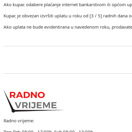
Ako kupac odabere plaćanje internet bankarstvom ili općom upl
Kupac je obvezan izvršiti uplatu u roku od [3 / 5] radnih dana
Ako uplata ne bude evidentirana u navedenom roku, prodavatel
Radno vrijeme:
Pon-Pet: 08:00 - 17:00h Sub 08:00 - 13:00h