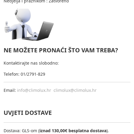
Nedjelja i praznikom : Zatvoreno
NE MOŽETE PRONAĆI ŠTO VAM TREBA?
Kontaktirajte nas slobodno:
Telefon: 01/2791-829
Email:
info@climolux.hr
climolux@climolux.hr
UVJETI DOSTAVE
Dostava: GLS-om (
iznad 130,00€ besplatna dostava
).