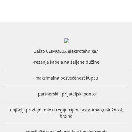
Zašto CLIMOLUX elektrotehnika?
-rezanje kabela na željene dužine
-maksimalna posvećenost kupcu
-partnerski i prijateljski odnos
-najbolji prodajni mix u regiji- cijene,asortiman,uslužnost,
brzina
-specijalizirana veleprodaja i maloprodaja