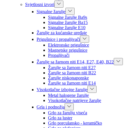
Svjetlosni izvori
Signalne žarulje
Signalne žarulje Ba9s
Signalne žarulje Ba15
Signalne žarulje E10
Žarulje za kućanske uređaje
Prigušnice i propaljivači
Elektronske prigušnice
Magnetske prigušnice
Propaljivači
Žarulje sa žarnom niti E14, E27, E40, B22
Žarulje sa žarnom niti E27
Žarulje sa žarnom niti B22
Žarulje niskonaponske
Žarulje sa žarnom niti E14
Visokotlačne izbojne žarulje
Metal halogene žarulje
Visokotlačne natrijeve žarulje
Grla i podnožja
Grlo za žarulju viseća
Grlo za luster
Grlo porculansko - keramičko