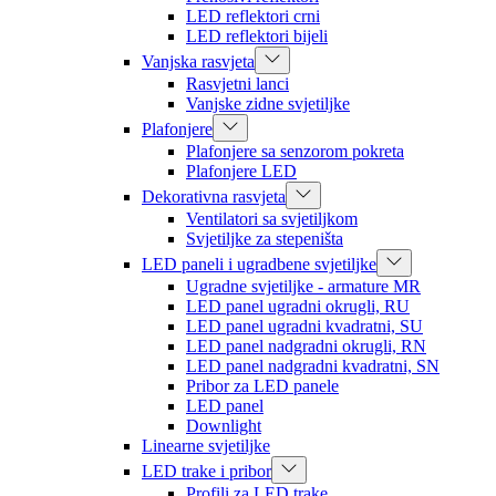
LED reflektori crni
LED reflektori bijeli
Vanjska rasvjeta
Rasvjetni lanci
Vanjske zidne svjetiljke
Plafonjere
Plafonjere sa senzorom pokreta
Plafonjere LED
Dekorativna rasvjeta
Ventilatori sa svjetiljkom
Svjetiljke za stepeništa
LED paneli i ugradbene svjetiljke
Ugradne svjetiljke - armature MR
LED panel ugradni okrugli, RU
LED panel ugradni kvadratni, SU
LED panel nadgradni okrugli, RN
LED panel nadgradni kvadratni, SN
Pribor za LED panele
LED panel
Downlight
Linearne svjetiljke
LED trake i pribor
Profili za LED trake