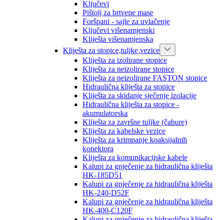
Ključevi
Pištolj za brtvene mase
Foršpani - sajle za uvlačenje
Ključevi višenamjenski
Kliješta višenamjenska
Kliješta za stopice,tuljke,vezice
Kliješta za izolirane stopice
Kliješta za neizolirane stopice
Kliješta za neizolirane FASTON stopice
Hidraulična kliješta za stopice
Kliješta za skidanje sječenje izolacije
Hidraulična kliješta za stopice -
akumulatorska
Kliješta za završne tuljke (čahure)
Kliješta za kabelske vezice
Kliješta za krimpanje koaksijalnih
konektora
Kliješta za komunikacijske kabele
Kalupi za gnječenje za hidraulična kliješta
HK-185D51
Kalupi za gnječenje za hidraulična kliješta
HK-240-D52F
Kalupi za gnječenje za hidraulična kliješta
HK-400-C120F
Kalupi za gnječenje za hidraulična kliješta