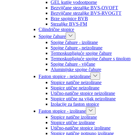
GEL kutije vodootporne
Bezvijčane stezaljke BVS-OVOFT
Bezvijčane stezaljke BVS-RVOGTT
Brze spojnice BVB
Stezaljke BVS-FM
Cilindrične stopice
Spojne čahure
Spojne čahure - izolirane
Spojne čahure - neizolirane
Termoskupljajuće spojne čahure
Termoskupljajuće spojne čahure s tinolom
Spojne čahure - vijčane
Aluminijske spojne čahure
Faston stopice - neizolirane
Stopice natične neizolirane
Stopice utične neizolirane
Utično-natične stopice neizolirane
Stopice utične na vijak neizolirane
Izolacije za faston stopice
Faston stopice - izolirane
Stopice natične izolirane
Stopice utične izolirane
Utično-natične stopice izolirane
Stopice natične potpuno izolirane