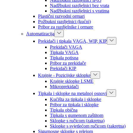
Nadžbukni razdjelnici IP65
Nadžbukni razdjelnici bez vrata
Nadžbukni razdjelnici s vratima
Plastični razvodni ormari
Požbukni razdjelnici (kućni)
Pribor za razdjelnike i ormare
Automatizacija
Prekidači i tipkala VAGA, WIP, KIP
Prekidači VAGA
Tipkala VAGA
Tipkala potisna
Pribor za prekidače
Prekidači KIP
Krajnje - Pozicijske sklopke
Krajnje sklopke LSME
Mikroprekidači
Tipkala i sklopke na metalnoj osnovi
Kućišta za tipkala i sklopke
Pribor za tipkala i sklopke
Tipkala obična
Tipkala s gumenom zaštitom
Sklopke s ručicom (zakretna)
Sklopke s svjetlećom ručicom (zakretna)
Sigurnosne sklopke s relejom