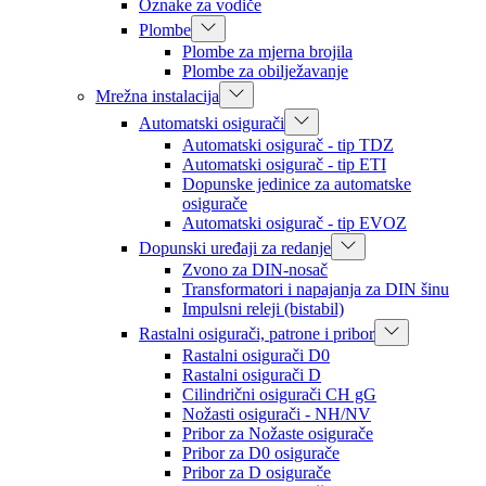
Oznake za vodiče
Plombe
Plombe za mjerna brojila
Plombe za obilježavanje
Mrežna instalacija
Automatski osigurači
Automatski osigurač - tip TDZ
Automatski osigurač - tip ETI
Dopunske jedinice za automatske
osigurače
Automatski osigurač - tip EVOZ
Dopunski uređaji za redanje
Zvono za DIN-nosač
Transformatori i napajanja za DIN šinu
Impulsni releji (bistabil)
Rastalni osigurači, patrone i pribor
Rastalni osigurači D0
Rastalni osigurači D
Cilindrični osigurači CH gG
Nožasti osigurači - NH/NV
Pribor za Nožaste osigurače
Pribor za D0 osigurače
Pribor za D osigurače