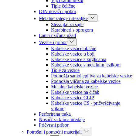
Vijci samourezni
Tiple čelične
DIN nosači i pribor
Metalne zatege i stezaljke
Stezaljke za sajle
Karabineri s oprugom
Lanci i žičana užad
Vezice i pribor
Kabelske vezice obične
Kabelske vezice u boji
Kabelske vezice s kuglicama
Kabelske vezice s metalnim jezikom
Tiple za vezice
Podnožja samoljepljiva za kabelske vezice
Podnožja vijčana za kabelske vezice
Metalne kabelske vezice
Kabelske vezice na čičak
Kabelske vezice CLIP
Kabelske vezice CS - pričvršćivanje
vijkom
Perforirana traka
Nosači za klima uređaje
Pričvrsni pribor
Potrošni i pomoćni materijali