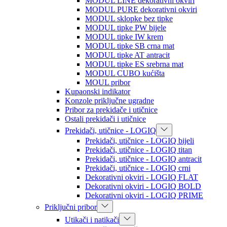
MODUL LINE dekorativni okviri
MODUL PURE dekorativni okviri
MODUL sklopke bez tipke
MODUL tipke PW bijele
MODUL tipke IW krem
MODUL tipke SB crna mat
MODUL tipke AT antracit
MODUL tipke ES srebrna mat
MODUL CUBO kućišta
MOUL pribor
Kupaonski indikator
Konzole priključne ugradne
Pribor za prekidače i utičnice
Ostali prekidači i utičnice
Prekidači, utičnice - LOGIQ
Prekidači, utičnice - LOGIQ bijeli
Prekidači, utičnice - LOGIQ titan
Prekidači, utičnice - LOGIQ antracit
Prekidači, utičnice - LOGIQ crni
Dekorativni okviri - LOGIQ FLAT
Dekorativni okviri - LOGIQ BOLD
Dekorativni okviri - LOGIQ PRIME
Priključni pribor
Utikači i natikači