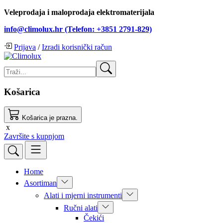
Veleprodaja i maloprodaja elektromaterijala
info@climolux.hr (Telefon: +3851 2791-829)
Prijava
/
Izradi korisnički račun
Košarica
Košarica je prazna.
x
Završite s kupnjom
Home
Asortiman
Alati i mjerni instrumenti
Ručni alati
Čekići