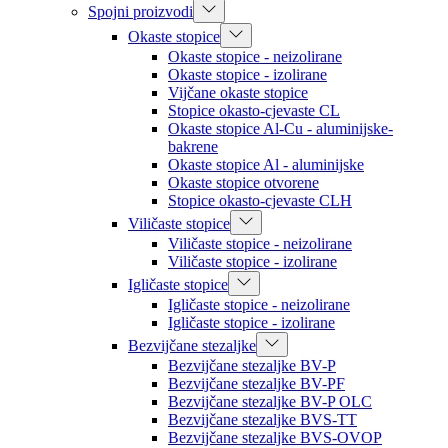
Spojni proizvodi
Okaste stopice
Okaste stopice - neizolirane
Okaste stopice - izolirane
Vijčane okaste stopice
Stopice okasto-cjevaste CL
Okaste stopice Al-Cu - aluminijske-
bakrene
Okaste stopice Al - aluminijske
Okaste stopice otvorene
Stopice okasto-cjevaste CLH
Viličaste stopice
Viličaste stopice - neizolirane
Viličaste stopice - izolirane
Igličaste stopice
Igličaste stopice - neizolirane
Igličaste stopice - izolirane
Bezvijčane stezaljke
Bezvijčane stezaljke BV-P
Bezvijčane stezaljke BV-PF
Bezvijčane stezaljke BV-P OLC
Bezvijčane stezaljke BVS-TT
Bezvijčane stezaljke BVS-OVOP