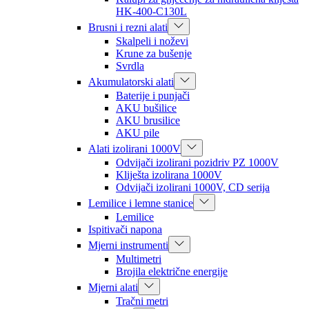
HK-400-C130L
Brusni i rezni alati
Skalpeli i noževi
Krune za bušenje
Svrdla
Akumulatorski alati
Baterije i punjači
AKU bušilice
AKU brusilice
AKU pile
Alati izolirani 1000V
Odvijači izolirani pozidriv PZ 1000V
Kliješta izolirana 1000V
Odvijači izolirani 1000V, CD serija
Lemilice i lemne stanice
Lemilice
Ispitivači napona
Mjerni instrumenti
Multimetri
Brojila električne energije
Mjerni alati
Tračni metri