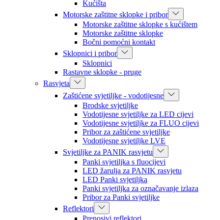
Kućišta
Motorske zaštitne sklopke i pribor
Motorske zaštitne sklopke s kućištem
Motorske zaštitne sklopke
Bočni pomoćni kontakt
Sklopnici i pribor
Sklopnici
Rastavne sklopke - pruge
Rasvjeta
Zaštićene svjetiljke - vodotijesne
Brodske svjetiljke
Vodotijesne svjetiljke za LED cijevi
Vodotijesne svjetiljke za FLUO cijevi
Pribor za zaštićene svjetiljke
Vodotijesne svjetiljke LVE
Svjetiljke za PANIK rasvjetu
Panki svjetiljka s fluocijevi
LED žarulja za PANIK rasvjetu
LED Panki svjetiljka
Panki svjetiljka za označavanje izlaza
Pribor za Panki svjetiljke
Reflektori
Prenosivi reflektori