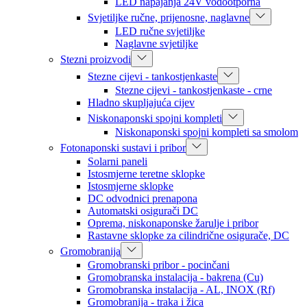
LED napajanja 24V vodootporna
Svjetiljke ručne, prijenosne, naglavne
LED ručne svjetiljke
Naglavne svjetiljke
Stezni proizvodi
Stezne cijevi - tankostjenkaste
Stezne cijevi - tankostjenkaste - crne
Hladno skupljajuća cijev
Niskonaponski spojni kompleti
Niskonaponski spojni kompleti sa smolom
Fotonaponski sustavi i pribor
Solarni paneli
Istosmjerne teretne sklopke
Istosmjerne sklopke
DC odvodnici prenapona
Automatski osigurači DC
Oprema, niskonaponske žarulje i pribor
Rastavne sklopke za cilindrične osigurače, DC
Gromobranija
Gromobranski pribor - pocinčani
Gromobranska instalacija - bakrena (Cu)
Gromobranska instalacija - AL, INOX (Rf)
Gromobranija - traka i žica