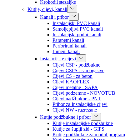
Krokodil stezaljke
Kutije, cijevi, kanali
Kanali i pribor
Instalacijski PVC kanali
Samoljepljivi PVC kanali
Instalacijski podni kanali
Parapetni kanali
Perforirani kanali
Limeni kanali
Instalacijske cijevi
Cijevi CSP - podžbukne
Cijevi CSPS - samogasive
Cijevi CS - za beton
Cijevi KAOFLEX
Cijevi metalne - SAPA
Cijevi podzemne - NOVOTUB
Cijevi nadžbukne - PNT
Pribor za Instalacijske cijevi
Cijevi NW - razrezane
Kutije podžbukne i pribor
Kutije instalacijske podžbukne
Kutije za šuplji zid - GIPS
Kutije podžbukne za modul program