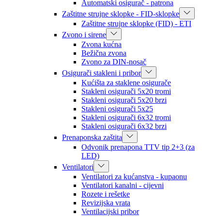
Automatski osigurač - patrona
Zaštitne strujne sklopke - FID-sklopke
Zaštitne strujne sklopke (FID) - ETI
Zvono i sirene
Zvona kućna
Bežična zvona
Zvono za DIN-nosač
Osigurači stakleni i pribor
Kućišta za staklene osigurače
Stakleni osigurači 5x20 tromi
Stakleni osigurači 5x20 brzi
Stakleni osigurači 5x25
Stakleni osigurači 6x32 tromi
Stakleni osigurači 6x32 brzi
Prenaponska zaštita
Odvonik prenapona TTV tip 2+3 (za
LED)
Ventilatori
Ventilatori za kućanstva - kupaonu
Ventilatori kanalni - cijevni
Rozete i rešetke
Revizijska vrata
Ventilacijski pribor