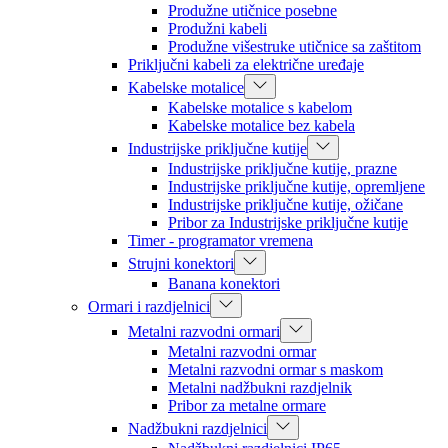
Produžne utičnice posebne
Produžni kabeli
Produžne višestruke utičnice sa zaštitom
Priključni kabeli za električne uređaje
Kabelske motalice
Kabelske motalice s kabelom
Kabelske motalice bez kabela
Industrijske priključne kutije
Industrijske priključne kutije, prazne
Industrijske priključne kutije, opremljene
Industrijske priključne kutije, ožičane
Pribor za Industrijske priključne kutije
Timer - programator vremena
Strujni konektori
Banana konektori
Ormari i razdjelnici
Metalni razvodni ormari
Metalni razvodni ormar
Metalni razvodni ormar s maskom
Metalni nadžbukni razdjelnik
Pribor za metalne ormare
Nadžbukni razdjelnici