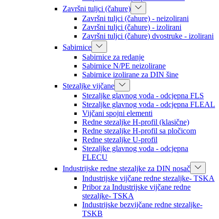
Završni tuljci (čahure)
Završni tuljci (čahure) - neizolirani
Završni tuljci (čahure) - izolirani
Završni tuljci (čahure) dvostruke - izolirani
Sabirnice
Sabirnice za redanje
Sabirnice N/PE neizolirane
Sabirnice izolirane za DIN šine
Stezaljke vijčane
Stezaljke glavnog voda - odcjepna FLS
Stezaljke glavnog voda - odcjepna FLEAL
Vijčani spojni elementi
Redne stezaljke H-profil (klasične)
Redne stezaljke H-profil sa pločicom
Redne stezaljke U-profil
Stezaljke glavnog voda - odcjepna
FLECU
Industrijske redne stezaljke za DIN nosač
Industrijske vijčane redne stezaljke- TSKA
Pribor za Industrijske vijčane redne
stezaljke- TSKA
Industrijske bezvijčane redne stezaljke-
TSKB