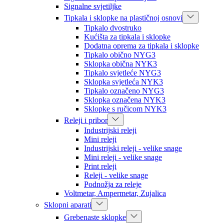
Signalne svjetiljke
Tipkala i sklopke na plastičnoj osnovi
Tipkalo dvostruko
Kućišta za tipkala i sklopke
Dodatna oprema za tipkala i sklopke
Tipkalo obično NYG3
Sklopka obična NYK3
Tipkalo svjetleće NYG3
Sklopka svjetleća NYK3
Tipkalo označeno NYG3
Sklopka označena NYK3
Sklopke s ručicom NYK3
Releji i pribor
Industrijski releji
Mini releji
Industrijski releji - velike snage
Mini releji - velike snage
Print releji
Releji - velike snage
Podnožja za releje
Voltmetar, Ampermetar, Zujalica
Sklopni aparati
Grebenaste sklopke