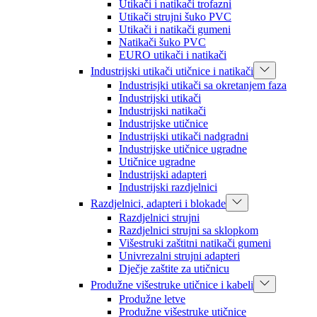
Utikači i natikači trofazni
Utikači strujni šuko PVC
Utikači i natikači gumeni
Natikači šuko PVC
EURO utikači i natikači
Industrijski utikači utičnice i natikači
Industrisjki utikači sa okretanjem faza
Industrijski utikači
Industrijski natikači
Industrijske utičnice
Industrijski utikači nadgradni
Industrijske utičnice ugradne
Utičnice ugradne
Industrijski adapteri
Industrijski razdjelnici
Razdjelnici, adapteri i blokade
Razdjelnici strujni
Razdjelnici strujni sa sklopkom
Višestruki zaštitni natikači gumeni
Univrezalni strujni adapteri
Dječje zaštite za utičnicu
Produžne višestruke utičnice i kabeli
Produžne letve
Produžne višestruke utičnice