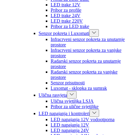
LED trake 12V
Pribor za profile
LED trake 24V
LED trake 220V
Pribor za LED trake
Senzor pokreta i Luxomati
Infracrveni senzor pokreta za unutarnje
prostore
Infracrveni senzor pokreta za vanjske
prostore
Radarski senzor pokreta za unutarnje
prostore
Radarski senzor pokreta za vanjske
prostore
Senzor prisutnosti
Luxomat - sklopka za sumrak
Ulična rasvjeta
Ulična svjetiljka LSJA
Pribor za ulične svjetiljke
LED napajanja i kontroleri
LED napajanja 12V vodootporna
LED napajanja 12V
LED napajanja 24V