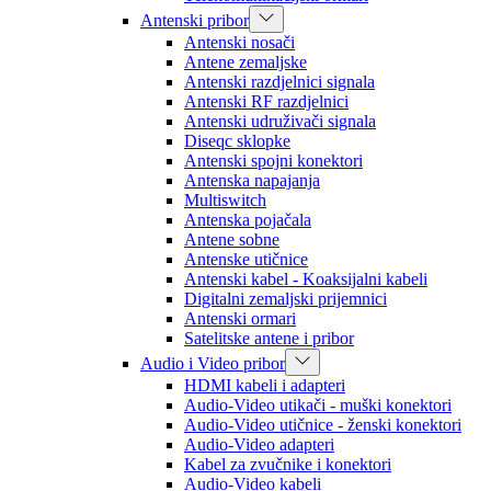
Antenski pribor
Antenski nosači
Antene zemaljske
Antenski razdjelnici signala
Antenski RF razdjelnici
Antenski udruživači signala
Diseqc sklopke
Antenski spojni konektori
Antenska napajanja
Multiswitch
Antenska pojačala
Antene sobne
Antenske utičnice
Antenski kabel - Koaksijalni kabeli
Digitalni zemaljski prijemnici
Antenski ormari
Satelitske antene i pribor
Audio i Video pribor
HDMI kabeli i adapteri
Audio-Video utikači - muški konektori
Audio-Video utičnice - ženski konektori
Audio-Video adapteri
Kabel za zvučnike i konektori
Audio-Video kabeli