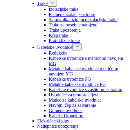
Trake
Izolacijske trake
Platnene izolacijske trake
Samovulkanizirajuće izolacijske trake
Trake za posebne namjene
Traka upozorenja
Krep trake
Protuklizne trake
Kabelske uvodnice
Redukcije
Kabelske uvodnice s metričnim navojem
MG
Metalne kabelske uvodnice metričnim
navojem MG
Kabelske uvodnice PG
Metalne kabelske uvodnice PG
Kabelske uvodnice s zaštitnom spiralom
Uvodnice za rebraste cijevi
Matice za kabelske uvodnice
Navojni čep za zatvaranje
Gumene uvodnice
Kabelski konektori
Električarski gips
Naljepnice upozorenja