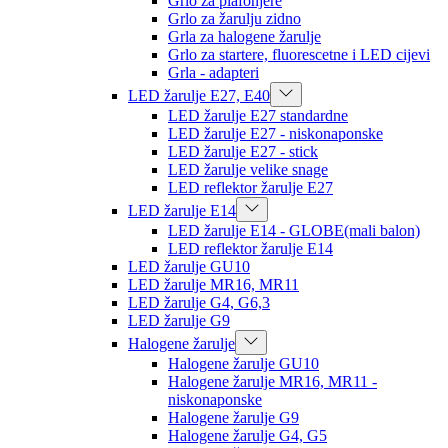
Grlo za plafonjere
Grlo za žarulju zidno
Grla za halogene žarulje
Grlo za startere, fluorescetne i LED cijevi
Grla - adapteri
LED žarulje E27, E40
LED žarulje E27 standardne
LED žarulje E27 - niskonaponske
LED žarulje E27 - stick
LED žarulje velike snage
LED reflektor žarulje E27
LED žarulje E14
LED žarulje E14 - GLOBE(mali balon)
LED reflektor žarulje E14
LED žarulje GU10
LED žarulje MR16, MR11
LED žarulje G4, G6,3
LED žarulje G9
Halogene žarulje
Halogene žarulje GU10
Halogene žarulje MR16, MR11 -
niskonaponske
Halogene žarulje G9
Halogene žarulje G4, G5