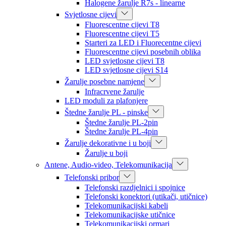
Halogene žarulje R7s - linearne
Svjetlosne cijevi
Fluorescentne cijevi T8
Fluorescentne cijevi T5
Starteri za LED i Fluorecentne cijevi
Fluorescentne cijevi posebnih oblika
LED svjetlosne cijevi T8
LED svjetlosne cijevi S14
Žarulje posebne namjene
Infracrvene žarulje
LED moduli za plafonjere
Štedne žarulje PL - pinske
Štedne žarulje PL-2pin
Štedne žarulje PL-4pin
Žarulje dekorativne i u boji
Žarulje u boji
Antene, Audio-video, Telekomunikacija
Telefonski pribor
Telefonski razdjelnici i spojnice
Telefonski konektori (utikači, utičnice)
Telekomunikacijski kabeli
Telekomunikacijske utičnice
Telekomunikacijski ormari