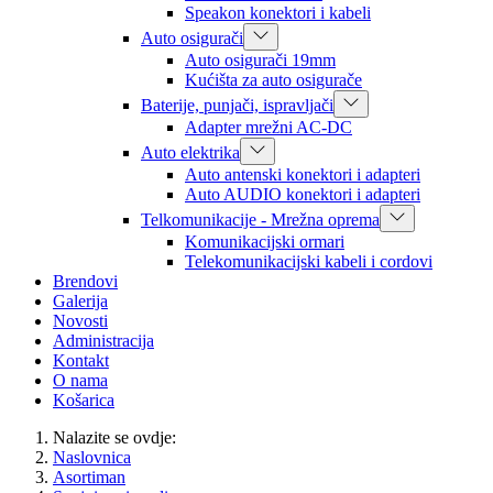
Speakon konektori i kabeli
Auto osigurači
Auto osigurači 19mm
Kućišta za auto osigurače
Baterije, punjači, ispravljači
Adapter mrežni AC-DC
Auto elektrika
Auto antenski konektori i adapteri
Auto AUDIO konektori i adapteri
Telkomunikacije - Mrežna oprema
Komunikacijski ormari
Telekomunikacijski kabeli i cordovi
Brendovi
Galerija
Novosti
Administracija
Kontakt
O nama
Košarica
Nalazite se ovdje:
Naslovnica
Asortiman