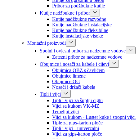
Kutije za ugradnju u beton
Pribor za podžbukne kutije
Kutije nadžbukne i pribor
Kutije nadžbukne razvodne
Kutije nadžbukne instalacijske
Kutije nadžbukne fleksibilne
Kutije instalacijske visoke
Montažni proizvodi
Spojni i ovjesni pribor za nadzemne vodove
Zatezni pribor za nadzemne vodove
Obujmice i nosači za kabele i cijevi
Obujmica OBZ s čavlićem
Obujmice limene
Obujmice OG
Nosači i držači kabela
Tipli i vijci
Tipli i vijci za šuplju ciglu
Vijci sa kukom VK-MZ
Temeljni vijci
Vijci sa kukom - Luster kuke i stropni vijci
Tiple za gips-karton ploče
Tipli i vijci - univerzalni
Vijci za gips-karton ploče