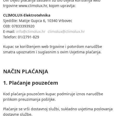
Ovi Uvjeti plaćanja sastavni su dio uvjeta korištenja web
trgovine www.climolux.hr, kojom upravlja:
CLIMOLUX-Elektrotehnika
Sjedište: Matije Gupca 6, 10340 Vrbovec
OIB: 07833393920
E-mail:
info@climolux.hr
climolux@climolux.hr
Telefon: 01/2791-829
Kupac se korištenjem web trgovine i potvrdom narudžbe
smatra upoznatim i suglasnim s ovim Uvjetima plaćanja.
NAČIN PLAĆANJA
1. Plaćanje pouzećem
Kod plaćanja pouzećem kupac podmiruje iznos narudžbe
prilikom preuzimanja pošiljke.
Plaćanje se vrši dostavnoj službi, sukladno uvjetima poslovanja
dostavne službe.