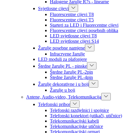
Halogene žarulje R7s - linearne
Svjetlosne cijevi
Fluorescentne cijevi T8
Fluorescentne cijevi T5
Starteri za LED i Fluorecentne cijevi
Fluorescentne cijevi posebnih oblika
LED svjetlosne cijevi T8
LED svjetlosne cijevi S14
Žarulje posebne namjene
Infracrvene žarulje
LED moduli za plafonjere
Štedne žarulje PL - pinske
Štedne žarulje PL-2pin
Štedne žarulje PL-4pin
Žarulje dekorativne i u boji
Žarulje u boji
Antene, Audio-video, Telekomunikacija
Telefonski pribor
Telefonski razdjelnici i spojnice
Telefonski konektori (utikači, utičnice)
Telekomunikacijski kabeli
Telekomunikacijske utičnice
Telekomunikacijski ormari