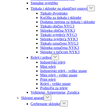
Signalne svjetiljke
Tipkala i sklopke na plastičnoj osnovi
Tipkalo dvostruko
Kućišta za tipkala i sklopke
Dodatna oprema za tipkala i sklopke
Tipkalo obično NYG3
Sklopka obična NYK3
Tipkalo svjetleće NYG3
Sklopka svjetleća NYK3
Tipkalo označeno NYG3
Sklopka označena NYK3
Sklopke s ručicom NYK3
Releji i pribor
Industrijski releji
Mini releji
Industrijski releji - velike snage
Mini releji - velike snage
Print releji
Releji - velike snage
Podnožja za releje
Voltmetar, Ampermetar, Zujalica
Sklopni aparati
Grebenaste sklopke