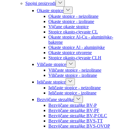
Spojni proizvodi
Okaste stopice
Okaste stopice - neizolirane
Okaste stopice - izolirane
Vijčane okaste stopice
Stopice okasto-cjevaste CL
Okaste stopice Al-Cu - aluminijske-
bakrene
Okaste stopice Al - aluminijske
Okaste stopice otvorene
Stopice okasto-cjevaste CLH
Viličaste stopice
Viličaste stopice - neizolirane
Viličaste stopice - izolirane
Igličaste stopice
Igličaste stopice - neizolirane
Igličaste stopice - izolirane
Bezvijčane stezaljke
Bezvijčane stezaljke BV-P
Bezvijčane stezaljke BV-PF
Bezvijčane stezaljke BV-P OLC
Bezvijčane stezaljke BVS-TT
Bezvijčane stezaljke BVS-OVOP