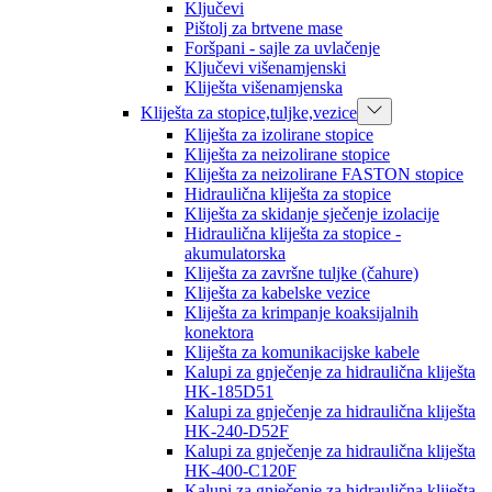
Ključevi
Pištolj za brtvene mase
Foršpani - sajle za uvlačenje
Ključevi višenamjenski
Kliješta višenamjenska
Kliješta za stopice,tuljke,vezice
Kliješta za izolirane stopice
Kliješta za neizolirane stopice
Kliješta za neizolirane FASTON stopice
Hidraulična kliješta za stopice
Kliješta za skidanje sječenje izolacije
Hidraulična kliješta za stopice -
akumulatorska
Kliješta za završne tuljke (čahure)
Kliješta za kabelske vezice
Kliješta za krimpanje koaksijalnih
konektora
Kliješta za komunikacijske kabele
Kalupi za gnječenje za hidraulična kliješta
HK-185D51
Kalupi za gnječenje za hidraulična kliješta
HK-240-D52F
Kalupi za gnječenje za hidraulična kliješta
HK-400-C120F
Kalupi za gnječenje za hidraulična kliješta