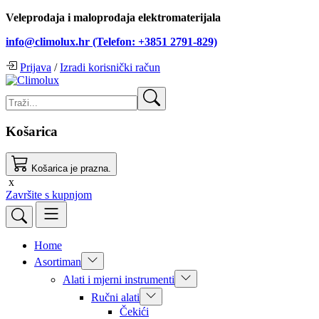
Veleprodaja i maloprodaja elektromaterijala
info@climolux.hr (Telefon: +3851 2791-829)
Prijava
/
Izradi korisnički račun
Košarica
Košarica je prazna.
x
Završite s kupnjom
Home
Asortiman
Alati i mjerni instrumenti
Ručni alati
Čekići