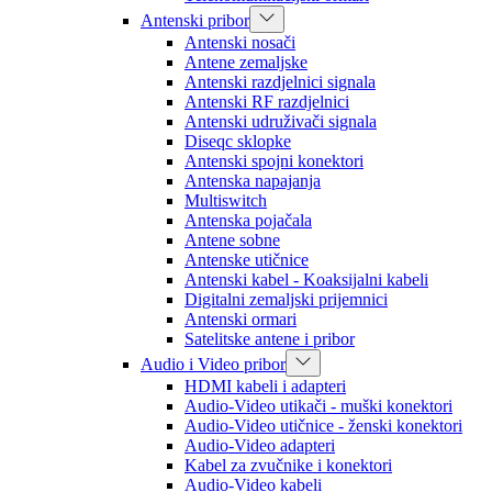
Antenski pribor
Antenski nosači
Antene zemaljske
Antenski razdjelnici signala
Antenski RF razdjelnici
Antenski udruživači signala
Diseqc sklopke
Antenski spojni konektori
Antenska napajanja
Multiswitch
Antenska pojačala
Antene sobne
Antenske utičnice
Antenski kabel - Koaksijalni kabeli
Digitalni zemaljski prijemnici
Antenski ormari
Satelitske antene i pribor
Audio i Video pribor
HDMI kabeli i adapteri
Audio-Video utikači - muški konektori
Audio-Video utičnice - ženski konektori
Audio-Video adapteri
Kabel za zvučnike i konektori
Audio-Video kabeli