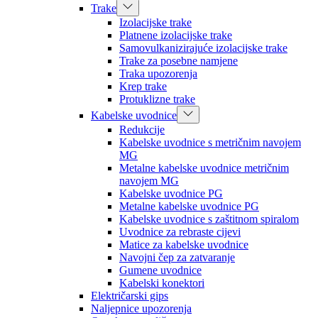
Trake
Izolacijske trake
Platnene izolacijske trake
Samovulkanizirajuće izolacijske trake
Trake za posebne namjene
Traka upozorenja
Krep trake
Protuklizne trake
Kabelske uvodnice
Redukcije
Kabelske uvodnice s metričnim navojem
MG
Metalne kabelske uvodnice metričnim
navojem MG
Kabelske uvodnice PG
Metalne kabelske uvodnice PG
Kabelske uvodnice s zaštitnom spiralom
Uvodnice za rebraste cijevi
Matice za kabelske uvodnice
Navojni čep za zatvaranje
Gumene uvodnice
Kabelski konektori
Električarski gips
Naljepnice upozorenja