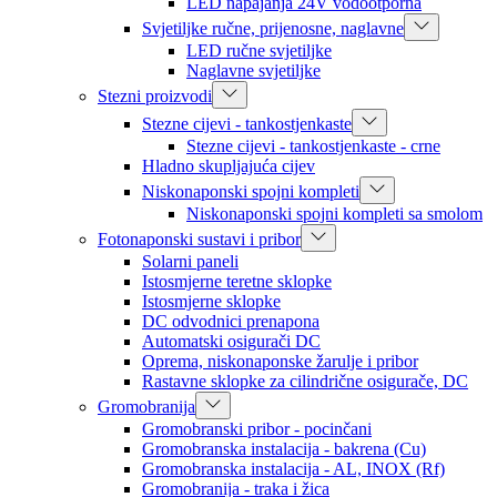
LED napajanja 24V vodootporna
Svjetiljke ručne, prijenosne, naglavne
LED ručne svjetiljke
Naglavne svjetiljke
Stezni proizvodi
Stezne cijevi - tankostjenkaste
Stezne cijevi - tankostjenkaste - crne
Hladno skupljajuća cijev
Niskonaponski spojni kompleti
Niskonaponski spojni kompleti sa smolom
Fotonaponski sustavi i pribor
Solarni paneli
Istosmjerne teretne sklopke
Istosmjerne sklopke
DC odvodnici prenapona
Automatski osigurači DC
Oprema, niskonaponske žarulje i pribor
Rastavne sklopke za cilindrične osigurače, DC
Gromobranija
Gromobranski pribor - pocinčani
Gromobranska instalacija - bakrena (Cu)
Gromobranska instalacija - AL, INOX (Rf)
Gromobranija - traka i žica