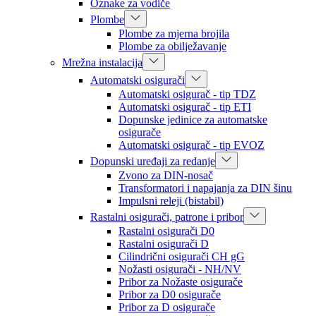
Oznake za vodiče
Plombe
Plombe za mjerna brojila
Plombe za obilježavanje
Mrežna instalacija
Automatski osigurači
Automatski osigurač - tip TDZ
Automatski osigurač - tip ETI
Dopunske jedinice za automatske
osigurače
Automatski osigurač - tip EVOZ
Dopunski uređaji za redanje
Zvono za DIN-nosač
Transformatori i napajanja za DIN šinu
Impulsni releji (bistabil)
Rastalni osigurači, patrone i pribor
Rastalni osigurači D0
Rastalni osigurači D
Cilindrični osigurači CH gG
Nožasti osigurači - NH/NV
Pribor za Nožaste osigurače
Pribor za D0 osigurače
Pribor za D osigurače