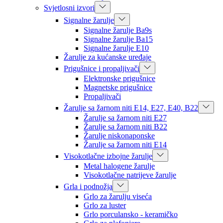
Svjetlosni izvori
Signalne žarulje
Signalne žarulje Ba9s
Signalne žarulje Ba15
Signalne žarulje E10
Žarulje za kućanske uređaje
Prigušnice i propaljivači
Elektronske prigušnice
Magnetske prigušnice
Propaljivači
Žarulje sa žarnom niti E14, E27, E40, B22
Žarulje sa žarnom niti E27
Žarulje sa žarnom niti B22
Žarulje niskonaponske
Žarulje sa žarnom niti E14
Visokotlačne izbojne žarulje
Metal halogene žarulje
Visokotlačne natrijeve žarulje
Grla i podnožja
Grlo za žarulju viseća
Grlo za luster
Grlo porculansko - keramičko