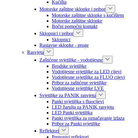
Kućišta
Motorske zaštitne sklopke i pribor
Motorske zaštitne sklopke s kućištem
Motorske zaštitne sklopke
Bočni pomoćni kontakt
Sklopnici i pribor
Sklopnici
Rastavne sklopke - pruge
Rasvjeta
Zaštićene svjetiljke - vodotijesne
Brodske svjetiljke
Vodotijesne svjetiljke za LED cijevi
Vodotijesne svjetiljke za FLUO cijevi
Pribor za zaštićene svjetiljke
Vodotijesne svjetiljke LVE
Svjetiljke za PANIK rasvjetu
Panki svjetiljka s fluocijevi
LED žarulja za PANIK rasvjetu
LED Panki svjetiljka
Panki svjetiljka za označavanje izlaza
Pribor za Panki svjetiljke
Reflektori
Prenosivi reflektori