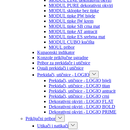
MODUL LINE dekorativni okviri
MODUL PURE dekorativni okviri
MODUL sklopke bez tipke
MODUL tipke PW bijele
MODUL tipke IW krem
MODUL tipke SB crna mat
MODUL tipke AT antracit
MODUL tipke ES srebrna mat
MODUL CUBO kućišta
MOUL pribor
Kupaonski indikator
Konzole priključne ugradne
Pribor za prekidače i utičnice
Ostali prekidači i utičnice
Prekidači, utičnice - LOGIQ
Prekidači, utičnice - LOGIQ bijeli
Prekidači, utičnice - LOGIQ titan
Prekidači, utičnice - LOGIQ antracit
Prekidači, utičnice - LOGIQ crni
Dekorativni okviri - LOGIQ FLAT
Dekorativni okviri - LOGIQ BOLD
Dekorativni okviri - LOGIQ PRIME
Priključni pribor
Utikači i natikači