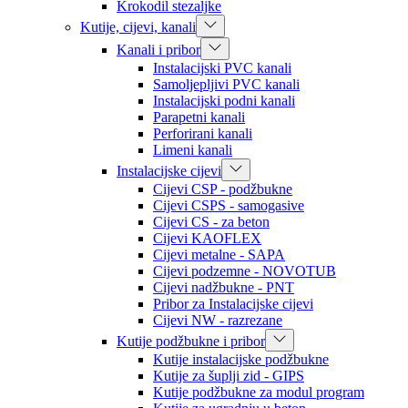
Krokodil stezaljke
Kutije, cijevi, kanali
Kanali i pribor
Instalacijski PVC kanali
Samoljepljivi PVC kanali
Instalacijski podni kanali
Parapetni kanali
Perforirani kanali
Limeni kanali
Instalacijske cijevi
Cijevi CSP - podžbukne
Cijevi CSPS - samogasive
Cijevi CS - za beton
Cijevi KAOFLEX
Cijevi metalne - SAPA
Cijevi podzemne - NOVOTUB
Cijevi nadžbukne - PNT
Pribor za Instalacijske cijevi
Cijevi NW - razrezane
Kutije podžbukne i pribor
Kutije instalacijske podžbukne
Kutije za šuplji zid - GIPS
Kutije podžbukne za modul program