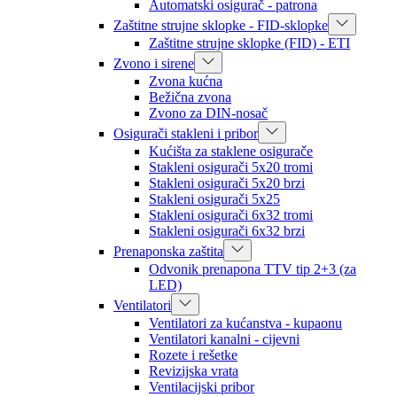
Automatski osigurač - patrona
Zaštitne strujne sklopke - FID-sklopke
Zaštitne strujne sklopke (FID) - ETI
Zvono i sirene
Zvona kućna
Bežična zvona
Zvono za DIN-nosač
Osigurači stakleni i pribor
Kućišta za staklene osigurače
Stakleni osigurači 5x20 tromi
Stakleni osigurači 5x20 brzi
Stakleni osigurači 5x25
Stakleni osigurači 6x32 tromi
Stakleni osigurači 6x32 brzi
Prenaponska zaštita
Odvonik prenapona TTV tip 2+3 (za
LED)
Ventilatori
Ventilatori za kućanstva - kupaonu
Ventilatori kanalni - cijevni
Rozete i rešetke
Revizijska vrata
Ventilacijski pribor