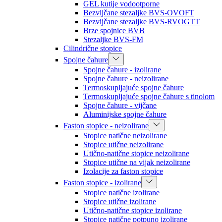
GEL kutije vodootporne
Bezvijčane stezaljke BVS-OVOFT
Bezvijčane stezaljke BVS-RVOGTT
Brze spojnice BVB
Stezaljke BVS-FM
Cilindrične stopice
Spojne čahure
Spojne čahure - izolirane
Spojne čahure - neizolirane
Termoskupljajuće spojne čahure
Termoskupljajuće spojne čahure s tinolom
Spojne čahure - vijčane
Aluminijske spojne čahure
Faston stopice - neizolirane
Stopice natične neizolirane
Stopice utične neizolirane
Utično-natične stopice neizolirane
Stopice utične na vijak neizolirane
Izolacije za faston stopice
Faston stopice - izolirane
Stopice natične izolirane
Stopice utične izolirane
Utično-natične stopice izolirane
Stopice natične potpuno izolirane