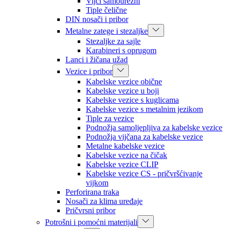
Vijci samourezni
Tiple čelične
DIN nosači i pribor
Metalne zatege i stezaljke
Stezaljke za sajle
Karabineri s oprugom
Lanci i žičana užad
Vezice i pribor
Kabelske vezice obične
Kabelske vezice u boji
Kabelske vezice s kuglicama
Kabelske vezice s metalnim jezikom
Tiple za vezice
Podnožja samoljepljiva za kabelske vezice
Podnožja vijčana za kabelske vezice
Metalne kabelske vezice
Kabelske vezice na čičak
Kabelske vezice CLIP
Kabelske vezice CS - pričvršćivanje
vijkom
Perforirana traka
Nosači za klima uređaje
Pričvrsni pribor
Potrošni i pomoćni materijali