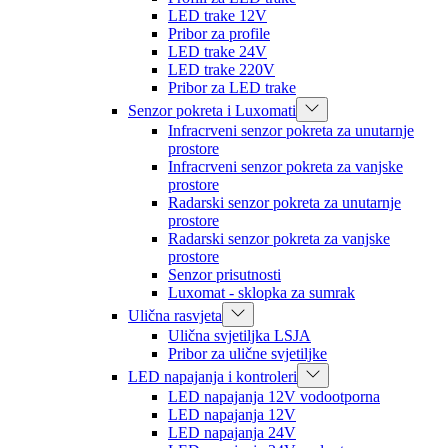
LED trake 12V
Pribor za profile
LED trake 24V
LED trake 220V
Pribor za LED trake
Senzor pokreta i Luxomati
Infracrveni senzor pokreta za unutarnje
prostore
Infracrveni senzor pokreta za vanjske
prostore
Radarski senzor pokreta za unutarnje
prostore
Radarski senzor pokreta za vanjske
prostore
Senzor prisutnosti
Luxomat - sklopka za sumrak
Ulična rasvjeta
Ulična svjetiljka LSJA
Pribor za ulične svjetiljke
LED napajanja i kontroleri
LED napajanja 12V vodootporna
LED napajanja 12V
LED napajanja 24V