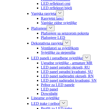
LED reflektori crni
LED reflektori bijeli
Vanjska rasvjeta
Rasvjetni lanci
Vanjske zidne svjetiljke
Plafonjere
Plafonjere sa senzorom pokreta
Plafonjere LED
Dekorativna rasvjeta
Ventilatori sa svjetiljkom
Svjetiljke za stepeništa
LED paneli i ugradbene svjetiljke
Ugradne svjetiljke - armature MR
LED panel ugradni okrugli, RU
LED panel ugradni kvadratni, SU
LED panel nadgradni okrugli, RN
LED panel nadgradni kvadratni, SN
Pribor za LED panele
LED panel
Downlight
Linearne svjetiljke
LED trake i pribor
Profili za LED trake