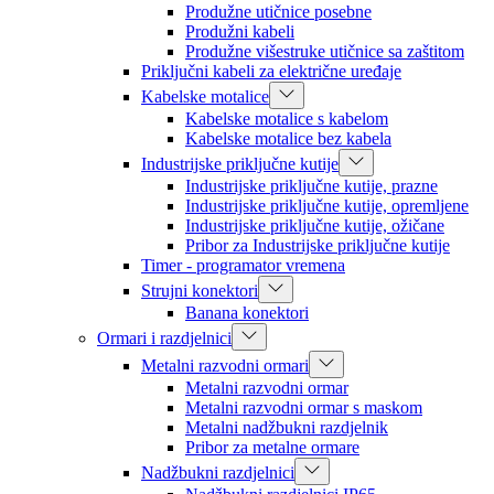
Produžne utičnice posebne
Produžni kabeli
Produžne višestruke utičnice sa zaštitom
Priključni kabeli za električne uređaje
Kabelske motalice
Kabelske motalice s kabelom
Kabelske motalice bez kabela
Industrijske priključne kutije
Industrijske priključne kutije, prazne
Industrijske priključne kutije, opremljene
Industrijske priključne kutije, ožičane
Pribor za Industrijske priključne kutije
Timer - programator vremena
Strujni konektori
Banana konektori
Ormari i razdjelnici
Metalni razvodni ormari
Metalni razvodni ormar
Metalni razvodni ormar s maskom
Metalni nadžbukni razdjelnik
Pribor za metalne ormare
Nadžbukni razdjelnici