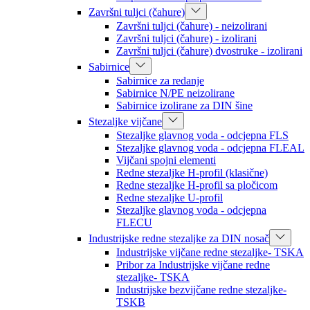
Završni tuljci (čahure)
Završni tuljci (čahure) - neizolirani
Završni tuljci (čahure) - izolirani
Završni tuljci (čahure) dvostruke - izolirani
Sabirnice
Sabirnice za redanje
Sabirnice N/PE neizolirane
Sabirnice izolirane za DIN šine
Stezaljke vijčane
Stezaljke glavnog voda - odcjepna FLS
Stezaljke glavnog voda - odcjepna FLEAL
Vijčani spojni elementi
Redne stezaljke H-profil (klasične)
Redne stezaljke H-profil sa pločicom
Redne stezaljke U-profil
Stezaljke glavnog voda - odcjepna
FLECU
Industrijske redne stezaljke za DIN nosač
Industrijske vijčane redne stezaljke- TSKA
Pribor za Industrijske vijčane redne
stezaljke- TSKA
Industrijske bezvijčane redne stezaljke-
TSKB