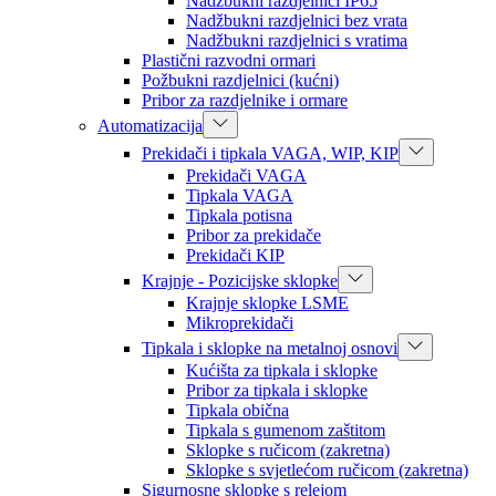
Nadžbukni razdjelnici IP65
Nadžbukni razdjelnici bez vrata
Nadžbukni razdjelnici s vratima
Plastični razvodni ormari
Požbukni razdjelnici (kućni)
Pribor za razdjelnike i ormare
Automatizacija
Prekidači i tipkala VAGA, WIP, KIP
Prekidači VAGA
Tipkala VAGA
Tipkala potisna
Pribor za prekidače
Prekidači KIP
Krajnje - Pozicijske sklopke
Krajnje sklopke LSME
Mikroprekidači
Tipkala i sklopke na metalnoj osnovi
Kućišta za tipkala i sklopke
Pribor za tipkala i sklopke
Tipkala obična
Tipkala s gumenom zaštitom
Sklopke s ručicom (zakretna)
Sklopke s svjetlećom ručicom (zakretna)
Sigurnosne sklopke s relejom