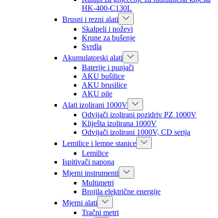
HK-400-C130L
Brusni i rezni alati
Skalpeli i noževi
Krune za bušenje
Svrdla
Akumulatorski alati
Baterije i punjači
AKU bušilice
AKU brusilice
AKU pile
Alati izolirani 1000V
Odvijači izolirani pozidriv PZ 1000V
Kliješta izolirana 1000V
Odvijači izolirani 1000V, CD serija
Lemilice i lemne stanice
Lemilice
Ispitivači napona
Mjerni instrumenti
Multimetri
Brojila električne energije
Mjerni alati
Tračni metri