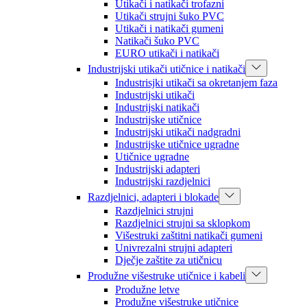
Utikači i natikači trofazni
Utikači strujni šuko PVC
Utikači i natikači gumeni
Natikači šuko PVC
EURO utikači i natikači
Industrijski utikači utičnice i natikači
Industrisjki utikači sa okretanjem faza
Industrijski utikači
Industrijski natikači
Industrijske utičnice
Industrijski utikači nadgradni
Industrijske utičnice ugradne
Utičnice ugradne
Industrijski adapteri
Industrijski razdjelnici
Razdjelnici, adapteri i blokade
Razdjelnici strujni
Razdjelnici strujni sa sklopkom
Višestruki zaštitni natikači gumeni
Univrezalni strujni adapteri
Dječje zaštite za utičnicu
Produžne višestruke utičnice i kabeli
Produžne letve
Produžne višestruke utičnice