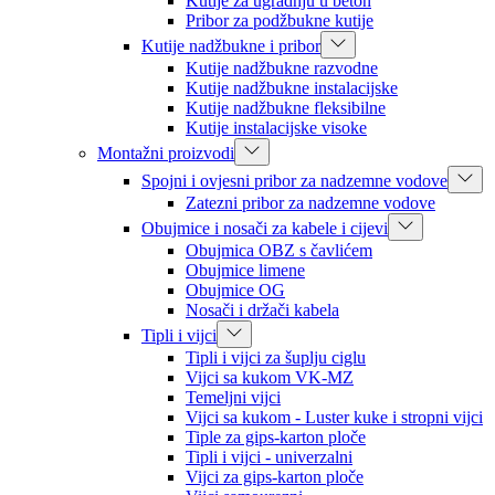
Kutije za ugradnju u beton
Pribor za podžbukne kutije
Kutije nadžbukne i pribor
Kutije nadžbukne razvodne
Kutije nadžbukne instalacijske
Kutije nadžbukne fleksibilne
Kutije instalacijske visoke
Montažni proizvodi
Spojni i ovjesni pribor za nadzemne vodove
Zatezni pribor za nadzemne vodove
Obujmice i nosači za kabele i cijevi
Obujmica OBZ s čavlićem
Obujmice limene
Obujmice OG
Nosači i držači kabela
Tipli i vijci
Tipli i vijci za šuplju ciglu
Vijci sa kukom VK-MZ
Temeljni vijci
Vijci sa kukom - Luster kuke i stropni vijci
Tiple za gips-karton ploče
Tipli i vijci - univerzalni
Vijci za gips-karton ploče