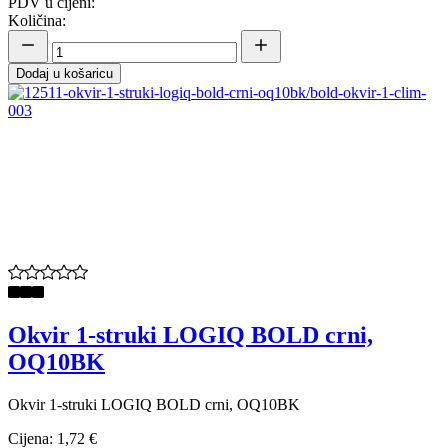
PDV u cijeni:
Količina:
Dodaj u košaricu
Okvir 1-struki LOGIQ BOLD crni,
OQ10BK
Okvir 1-struki LOGIQ BOLD crni, OQ10BK
Cijena:
1,72 €