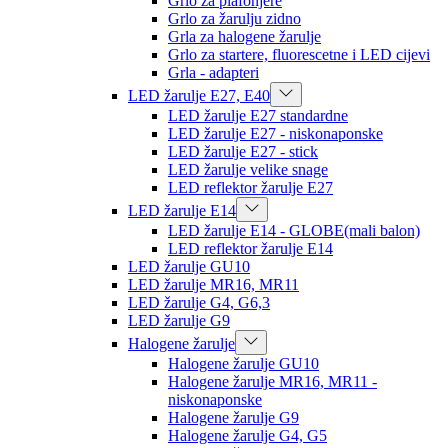
Grlo za plafonjere
Grlo za žarulju zidno
Grla za halogene žarulje
Grlo za startere, fluorescetne i LED cijevi
Grla - adapteri
LED žarulje E27, E40
LED žarulje E27 standardne
LED žarulje E27 - niskonaponske
LED žarulje E27 - stick
LED žarulje velike snage
LED reflektor žarulje E27
LED žarulje E14
LED žarulje E14 - GLOBE(mali balon)
LED reflektor žarulje E14
LED žarulje GU10
LED žarulje MR16, MR11
LED žarulje G4, G6,3
LED žarulje G9
Halogene žarulje
Halogene žarulje GU10
Halogene žarulje MR16, MR11 -
niskonaponske
Halogene žarulje G9
Halogene žarulje G4, G5