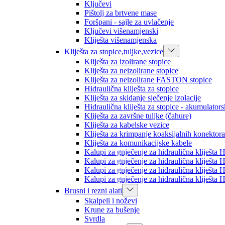
Ključevi
Pištolj za brtvene mase
Foršpani - sajle za uvlačenje
Ključevi višenamjenski
Kliješta višenamjenska
Kliješta za stopice,tuljke,vezice
Kliješta za izolirane stopice
Kliješta za neizolirane stopice
Kliješta za neizolirane FASTON stopice
Hidraulična kliješta za stopice
Kliješta za skidanje sječenje izolacije
Hidraulična kliješta za stopice - akumulator
Kliješta za završne tuljke (čahure)
Kliješta za kabelske vezice
Kliješta za krimpanje koaksijalnih konektora
Kliješta za komunikacijske kabele
Kalupi za gnječenje za hidraulična kliješt
Kalupi za gnječenje za hidraulična kliješt
Kalupi za gnječenje za hidraulična kliješt
Kalupi za gnječenje za hidraulična kliješt
Brusni i rezni alati
Skalpeli i noževi
Krune za bušenje
Svrdla