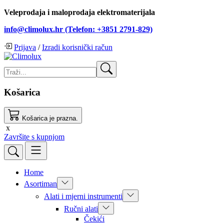
Veleprodaja i maloprodaja elektromaterijala
info@climolux.hr (Telefon: +3851 2791-829)
Prijava
/
Izradi korisnički račun
Košarica
Košarica je prazna.
x
Završite s kupnjom
Home
Asortiman
Alati i mjerni instrumenti
Ručni alati
Čekići