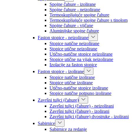
Spojne čahure - izolirane
Spojne čahure - neizolirane
Termoskupljajuće spojne čahure
Termoskupljajuće spojne čahure s tinolom
Spojne čahure - vijčane
Aluminijske spojne čahure
Faston stopice - neizolirane
Stopice natične neizolirane
Stopice utične neizolirane
Utično-natične stopice neizolirane
Stopice utične na vijak neizolirane
Izolacije za faston stopice
Faston stopice - izolirane
Stopice natične izolirane
Stopice utične izolirane
Utično-natične stopice izolirane
Stopice natične potpuno izolirane
Završni tuljci (čahure)
Završni tuljci (čahure) - neizolirani
Završni tuljci (čahure) - izolirani
Završni tuljci (čahure) dvostruke - izolirani
Sabirnice
Sabirnice za redanje