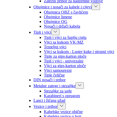
Zatezni pribor za nadzemne vodove
Obujmice i nosači za kabele i cijevi
Obujmica OBZ s čavlićem
Obujmice limene
Obujmice OG
Nosači i držači kabela
Tipli i vijci
Tipli i vijci za šuplju ciglu
Vijci sa kukom VK-MZ
Temeljni vijci
Vijci sa kukom - Luster kuke i stropni vijci
Tiple za gips-karton ploče
Tipli i vijci - univerzalni
Vijci za gips-karton ploče
Vijci samourezni
Tiple čelične
DIN nosači i pribor
Metalne zatege i stezaljke
Stezaljke za sajle
Karabineri s oprugom
Lanci i žičana užad
Vezice i pribor
Kabelske vezice obične
Kabelske vezice u boji