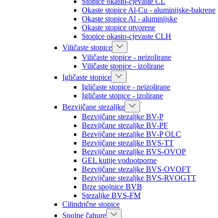
Stopice okasto-cjevaste CL
Okaste stopice Al-Cu - aluminijske-bakrene
Okaste stopice Al - aluminijske
Okaste stopice otvorene
Stopice okasto-cjevaste CLH
Viličaste stopice
Viličaste stopice - neizolirane
Viličaste stopice - izolirane
Igličaste stopice
Igličaste stopice - neizolirane
Igličaste stopice - izolirane
Bezvijčane stezaljke
Bezvijčane stezaljke BV-P
Bezvijčane stezaljke BV-PF
Bezvijčane stezaljke BV-P OLC
Bezvijčane stezaljke BVS-TT
Bezvijčane stezaljke BVS-OVOP
GEL kutije vodootporne
Bezvijčane stezaljke BVS-OVOFT
Bezvijčane stezaljke BVS-RVOGTT
Brze spojnice BVB
Stezaljke BVS-FM
Cilindrične stopice
Spojne čahure