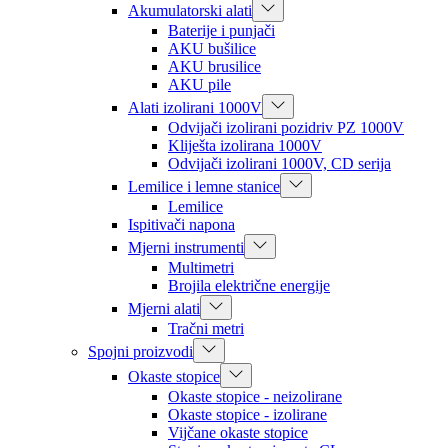
Akumulatorski alati
Baterije i punjači
AKU bušilice
AKU brusilice
AKU pile
Alati izolirani 1000V
Odvijači izolirani pozidriv PZ 1000V
Kliješta izolirana 1000V
Odvijači izolirani 1000V, CD serija
Lemilice i lemne stanice
Lemilice
Ispitivači napona
Mjerni instrumenti
Multimetri
Brojila električne energije
Mjerni alati
Tračni metri
Spojni proizvodi
Okaste stopice
Okaste stopice - neizolirane
Okaste stopice - izolirane
Vijčane okaste stopice