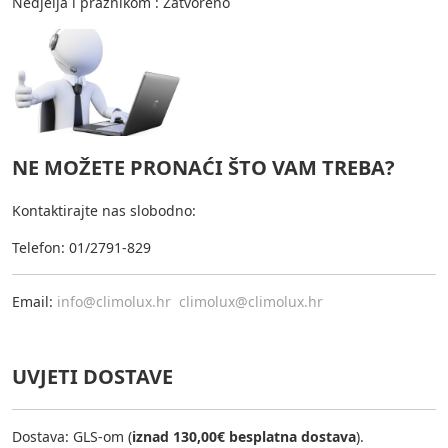
Nedjelja i praznikom : Zatvoreno
NE MOŽETE PRONAĆI ŠTO VAM TREBA?
Kontaktirajte nas slobodno:
Telefon: 01/2791-829
Email:
info@climolux.hr
climolux@climolux.hr
UVJETI DOSTAVE
Dostava: GLS-om (
iznad 130,00€ besplatna dostava
).