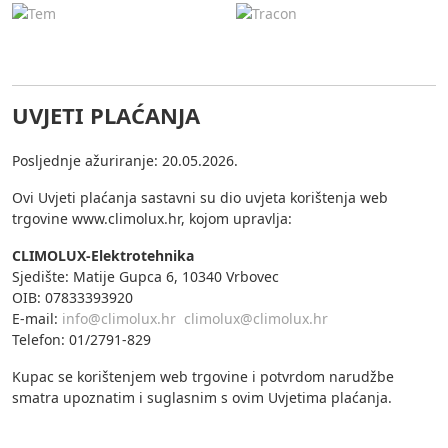
UVJETI PLAĆANJA
Posljednje ažuriranje: 20.05.2026.
Ovi Uvjeti plaćanja sastavni su dio uvjeta korištenja web
trgovine www.climolux.hr, kojom upravlja:
CLIMOLUX-Elektrotehnika
Sjedište: Matije Gupca 6, 10340 Vrbovec
OIB: 07833393920
E-mail:
info@climolux.hr
climolux@climolux.hr
Telefon: 01/2791-829
Kupac se korištenjem web trgovine i potvrdom narudžbe
smatra upoznatim i suglasnim s ovim Uvjetima plaćanja.