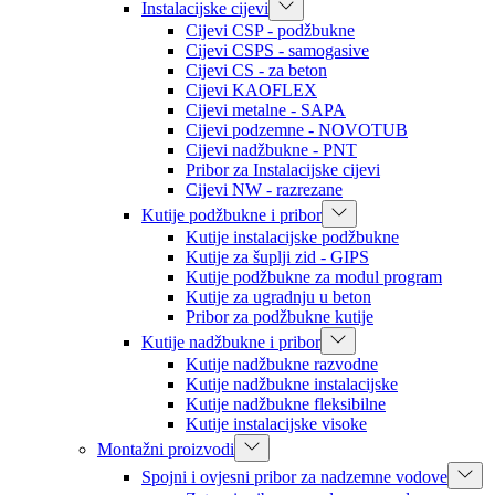
Instalacijske cijevi
Cijevi CSP - podžbukne
Cijevi CSPS - samogasive
Cijevi CS - za beton
Cijevi KAOFLEX
Cijevi metalne - SAPA
Cijevi podzemne - NOVOTUB
Cijevi nadžbukne - PNT
Pribor za Instalacijske cijevi
Cijevi NW - razrezane
Kutije podžbukne i pribor
Kutije instalacijske podžbukne
Kutije za šuplji zid - GIPS
Kutije podžbukne za modul program
Kutije za ugradnju u beton
Pribor za podžbukne kutije
Kutije nadžbukne i pribor
Kutije nadžbukne razvodne
Kutije nadžbukne instalacijske
Kutije nadžbukne fleksibilne
Kutije instalacijske visoke
Montažni proizvodi
Spojni i ovjesni pribor za nadzemne vodove