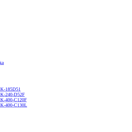
ska
a HK-185D51
a HK-240-D52F
a HK-400-C120F
a HK-400-C130L