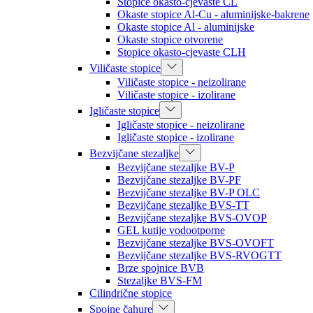
Stopice okasto-cjevaste CL
Okaste stopice Al-Cu - aluminijske-bakrene
Okaste stopice Al - aluminijske
Okaste stopice otvorene
Stopice okasto-cjevaste CLH
Viličaste stopice
Viličaste stopice - neizolirane
Viličaste stopice - izolirane
Igličaste stopice
Igličaste stopice - neizolirane
Igličaste stopice - izolirane
Bezvijčane stezaljke
Bezvijčane stezaljke BV-P
Bezvijčane stezaljke BV-PF
Bezvijčane stezaljke BV-P OLC
Bezvijčane stezaljke BVS-TT
Bezvijčane stezaljke BVS-OVOP
GEL kutije vodootporne
Bezvijčane stezaljke BVS-OVOFT
Bezvijčane stezaljke BVS-RVOGTT
Brze spojnice BVB
Stezaljke BVS-FM
Cilindrične stopice
Spojne čahure