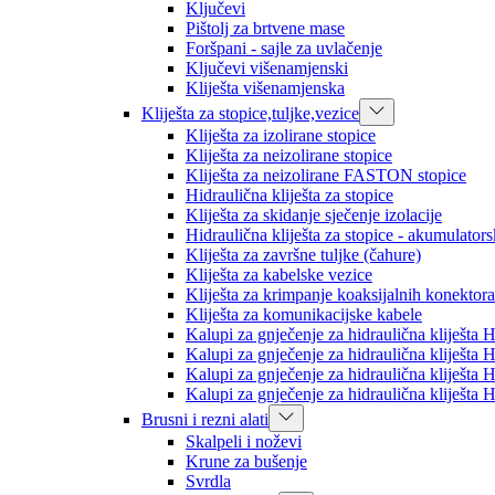
Ključevi
Pištolj za brtvene mase
Foršpani - sajle za uvlačenje
Ključevi višenamjenski
Kliješta višenamjenska
Kliješta za stopice,tuljke,vezice
Kliješta za izolirane stopice
Kliješta za neizolirane stopice
Kliješta za neizolirane FASTON stopice
Hidraulična kliješta za stopice
Kliješta za skidanje sječenje izolacije
Hidraulična kliješta za stopice - akumulator
Kliješta za završne tuljke (čahure)
Kliješta za kabelske vezice
Kliješta za krimpanje koaksijalnih konektora
Kliješta za komunikacijske kabele
Kalupi za gnječenje za hidraulična kliješt
Kalupi za gnječenje za hidraulična kliješt
Kalupi za gnječenje za hidraulična kliješt
Kalupi za gnječenje za hidraulična kliješt
Brusni i rezni alati
Skalpeli i noževi
Krune za bušenje
Svrdla