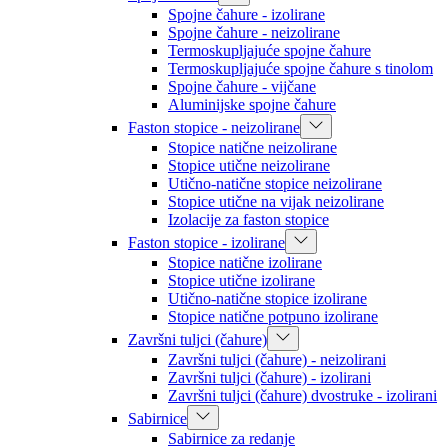
Spojne čahure - izolirane
Spojne čahure - neizolirane
Termoskupljajuće spojne čahure
Termoskupljajuće spojne čahure s tinolom
Spojne čahure - vijčane
Aluminijske spojne čahure
Faston stopice - neizolirane
Stopice natične neizolirane
Stopice utične neizolirane
Utično-natične stopice neizolirane
Stopice utične na vijak neizolirane
Izolacije za faston stopice
Faston stopice - izolirane
Stopice natične izolirane
Stopice utične izolirane
Utično-natične stopice izolirane
Stopice natične potpuno izolirane
Završni tuljci (čahure)
Završni tuljci (čahure) - neizolirani
Završni tuljci (čahure) - izolirani
Završni tuljci (čahure) dvostruke - izolirani
Sabirnice
Sabirnice za redanje