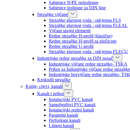
Sabirnice N/PE neizolirane
Sabirnice izolirane za DIN šine
Stezaljke vijčane
Stezaljke glavnog voda - odcjepna FLS
Stezaljke glavnog voda - odcjepna FLEAL
Vijčani spojni elementi
Redne stezaljke H-profil (klasične)
Redne stezaljke H-profil sa pločicom
Redne stezaljke U-profil
Stezaljke glavnog voda - odcjepna FLECU
Industrijske redne stezaljke za DIN nosač
Industrijske vijčane redne stezaljke- TSKA
Pribor za Industrijske vijčane redne stezal
Industrijske bezvijčane redne stezaljke- TS
Krokodil stezaljke
Kutije, cijevi, kanali
Kanali i pribor
Instalacijski PVC kanali
Samoljepljivi PVC kanali
Instalacijski podni kanali
Parapetni kanali
Perforirani kanali
Limeni kanali