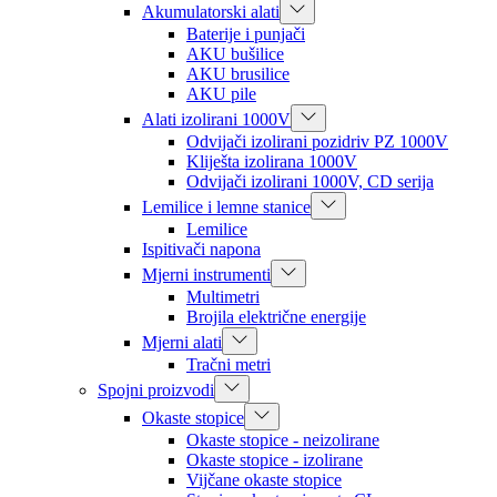
Akumulatorski alati
Baterije i punjači
AKU bušilice
AKU brusilice
AKU pile
Alati izolirani 1000V
Odvijači izolirani pozidriv PZ 1000V
Kliješta izolirana 1000V
Odvijači izolirani 1000V, CD serija
Lemilice i lemne stanice
Lemilice
Ispitivači napona
Mjerni instrumenti
Multimetri
Brojila električne energije
Mjerni alati
Tračni metri
Spojni proizvodi
Okaste stopice
Okaste stopice - neizolirane
Okaste stopice - izolirane
Vijčane okaste stopice