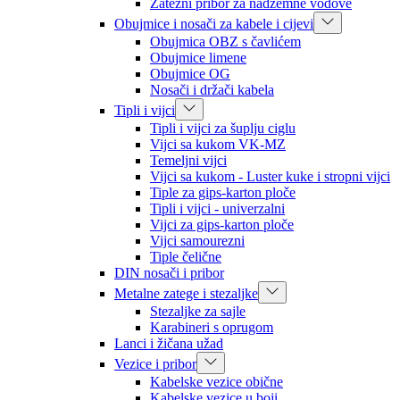
Zatezni pribor za nadzemne vodove
Obujmice i nosači za kabele i cijevi
Obujmica OBZ s čavlićem
Obujmice limene
Obujmice OG
Nosači i držači kabela
Tipli i vijci
Tipli i vijci za šuplju ciglu
Vijci sa kukom VK-MZ
Temeljni vijci
Vijci sa kukom - Luster kuke i stropni vijci
Tiple za gips-karton ploče
Tipli i vijci - univerzalni
Vijci za gips-karton ploče
Vijci samourezni
Tiple čelične
DIN nosači i pribor
Metalne zatege i stezaljke
Stezaljke za sajle
Karabineri s oprugom
Lanci i žičana užad
Vezice i pribor
Kabelske vezice obične
Kabelske vezice u boji