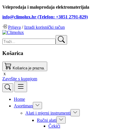
Veleprodaja i maloprodaja elektromaterijala
info@climolux.hr (Telefon: +3851 2791-829)
Prijava
/
Izradi korisnički račun
Košarica
Košarica je prazna.
x
Završite s kupnjom
Home
Asortiman
Alati i mjerni instrumenti
Ručni alati
Čekići