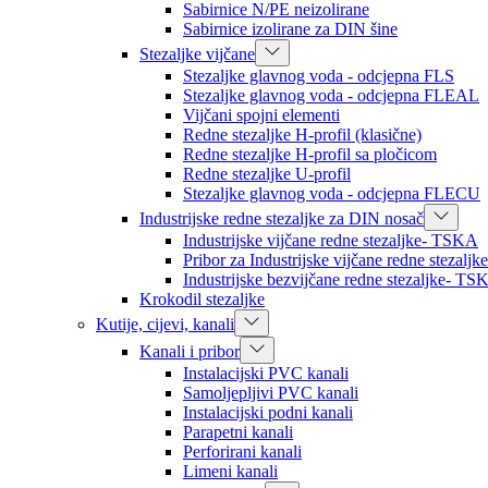
Sabirnice N/PE neizolirane
Sabirnice izolirane za DIN šine
Stezaljke vijčane
Stezaljke glavnog voda - odcjepna FLS
Stezaljke glavnog voda - odcjepna FLEAL
Vijčani spojni elementi
Redne stezaljke H-profil (klasične)
Redne stezaljke H-profil sa pločicom
Redne stezaljke U-profil
Stezaljke glavnog voda - odcjepna FLECU
Industrijske redne stezaljke za DIN nosač
Industrijske vijčane redne stezaljke- TSKA
Pribor za Industrijske vijčane redne stezal
Industrijske bezvijčane redne stezaljke- TS
Krokodil stezaljke
Kutije, cijevi, kanali
Kanali i pribor
Instalacijski PVC kanali
Samoljepljivi PVC kanali
Instalacijski podni kanali
Parapetni kanali
Perforirani kanali
Limeni kanali