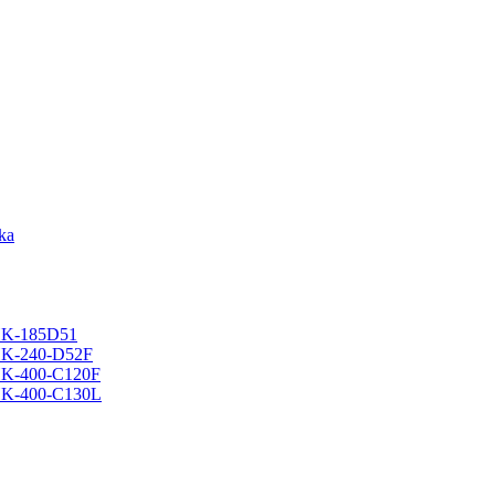
ska
a HK-185D51
a HK-240-D52F
a HK-400-C120F
a HK-400-C130L