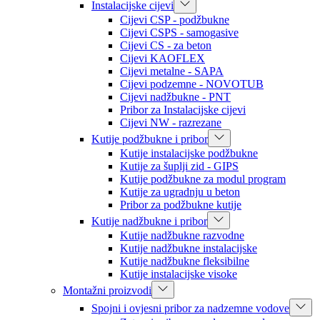
Instalacijske cijevi
Cijevi CSP - podžbukne
Cijevi CSPS - samogasive
Cijevi CS - za beton
Cijevi KAOFLEX
Cijevi metalne - SAPA
Cijevi podzemne - NOVOTUB
Cijevi nadžbukne - PNT
Pribor za Instalacijske cijevi
Cijevi NW - razrezane
Kutije podžbukne i pribor
Kutije instalacijske podžbukne
Kutije za šuplji zid - GIPS
Kutije podžbukne za modul program
Kutije za ugradnju u beton
Pribor za podžbukne kutije
Kutije nadžbukne i pribor
Kutije nadžbukne razvodne
Kutije nadžbukne instalacijske
Kutije nadžbukne fleksibilne
Kutije instalacijske visoke
Montažni proizvodi
Spojni i ovjesni pribor za nadzemne vodove