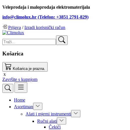
Veleprodaja i maloprodaja elektromaterijala
info@climolux.hr (Telefon: +3851 2791-829)
Prijava
/
Izradi korisnički račun
Košarica
Košarica je prazna.
x
Završite s kupnjom
Home
Asortiman
Alati i mjerni instrumenti
Ručni alati
Čekići