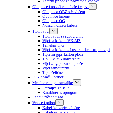
Zatezni pribor za nadzemne vodove
Obujmice i nosači za kabele i cijevi
Obujmica OBZ s čavlićem
Obujmice limene
Obujmice OG
Nosači i držači kabela
Tipli i vijci
Tipli i vijci za šuplju ciglu
Vijci sa kukom VK-MZ
Temeljni vijci
Vijci sa kukom - Luster kuke i stropni vijci
Tiple za gips-karton ploče
Tipli i vijci - univerzalni
Vijci za gips-karton ploče
Vijci samourezni
Tiple čelične
DIN nosači i pribor
Metalne zatege i stezaljke
Stezaljke za sajle
Karabineri s oprugom
Lanci i žičana užad
Vezice i pribor
Kabelske vezice obične
Kabelske vezice u boji