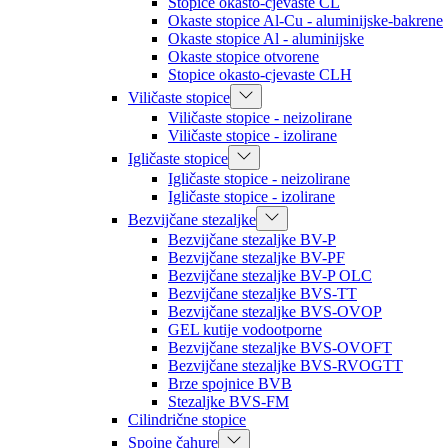
Stopice okasto-cjevaste CL
Okaste stopice Al-Cu - aluminijske-bakrene
Okaste stopice Al - aluminijske
Okaste stopice otvorene
Stopice okasto-cjevaste CLH
Viličaste stopice
Viličaste stopice - neizolirane
Viličaste stopice - izolirane
Igličaste stopice
Igličaste stopice - neizolirane
Igličaste stopice - izolirane
Bezvijčane stezaljke
Bezvijčane stezaljke BV-P
Bezvijčane stezaljke BV-PF
Bezvijčane stezaljke BV-P OLC
Bezvijčane stezaljke BVS-TT
Bezvijčane stezaljke BVS-OVOP
GEL kutije vodootporne
Bezvijčane stezaljke BVS-OVOFT
Bezvijčane stezaljke BVS-RVOGTT
Brze spojnice BVB
Stezaljke BVS-FM
Cilindrične stopice
Spojne čahure