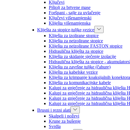
Ključevi
Pištolj za brtvene mase
Foršpani - sajle za uvlačenje
Ključevi višenamjenski
Kliješta višenamjenska
Kliješta za stopice,tuljke,vezice
Kliješta za izolirane stopice
Kliješta za neizolirane stopice
Kliješta za neizolirane FASTON stopice
Hidraulična kliješta za stopice
Kliješta za skidanje sječenje izolacije
Hidraulična kliješta za stopice - akumulator
Kliješta za završne tuljke (čahure)
Kliješta za kabelske vezice
Kliješta za krimpanje koaksijalnih konektora
Kliješta za komunikacijske kabele
Kalupi za gnječenje za hidraulična kliješt
Kalupi za gnječenje za hidraulična kliješt
Kalupi za gnječenje za hidraulična kliješt
Kalupi za gnječenje za hidraulična kliješt
Brusni i rezni alati
Skalpeli i noževi
Krune za bušenje
Svrdla