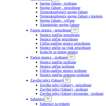
Spojne čahure - izolirane
Spojne čahure - neizolirane
Termoskupljajuće spojne čahure
Termoskupljajuće spojne čahure s tinolom
Spojne čahure - vijčane
Aluminijske spojne čahure
Faston stopice - neizolirane
Stopice natične neizolirane
Stopice utične neizolirane
Utično-natične stopice neizolirane
Stopice utične na vijak neizolirane
Izolacije za faston stopice
Faston stopice - izolirane
Stopice natične izolirane
Stopice utične izolirane
Utično-natične stopice izolirane
Stopice natične potpuno izolirane
Završni tuljci (čahure)
Završni tuljci (čahure) - neizolirani
Završni tuljci (čahure) - izolirani
Završni tuljci (čahure) dvostruke - izolirani
Sabirnice
Sabirnice za redanje