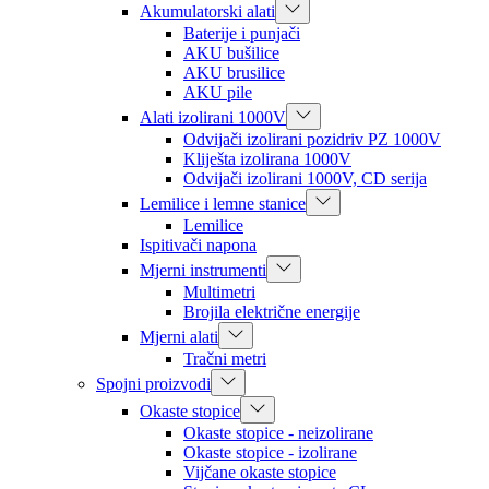
Akumulatorski alati
Baterije i punjači
AKU bušilice
AKU brusilice
AKU pile
Alati izolirani 1000V
Odvijači izolirani pozidriv PZ 1000V
Kliješta izolirana 1000V
Odvijači izolirani 1000V, CD serija
Lemilice i lemne stanice
Lemilice
Ispitivači napona
Mjerni instrumenti
Multimetri
Brojila električne energije
Mjerni alati
Tračni metri
Spojni proizvodi
Okaste stopice
Okaste stopice - neizolirane
Okaste stopice - izolirane
Vijčane okaste stopice