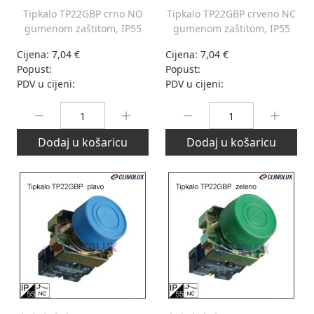
Tipkalo TP22GBP crno NO
Tipkalo TP22GBP crveno NC
gumenom zaštitom, IP55
gumenom zaštitom, IP55
Cijena:
7,04 €
Cijena:
7,04 €
Popust:
Popust:
PDV u cijeni:
PDV u cijeni:
Količina:
Količina:
Dodaj u košaricu
Dodaj u košaricu