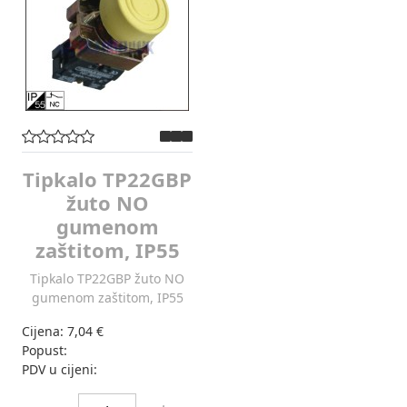
Tipkalo TP22GBP
žuto NO
gumenom
zaštitom, IP55
Tipkalo TP22GBP žuto NO
gumenom zaštitom, IP55
Cijena:
7,04 €
Popust:
PDV u cijeni:
Količina: