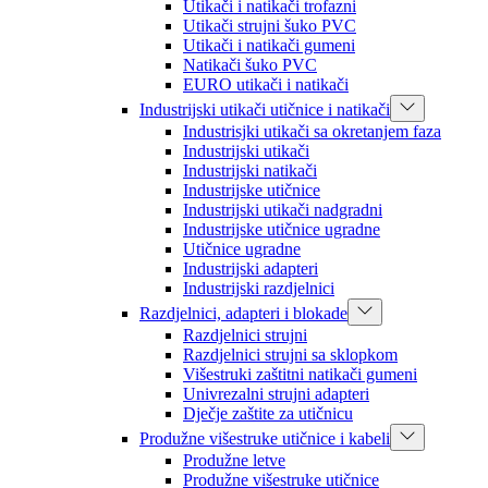
Utikači i natikači trofazni
Utikači strujni šuko PVC
Utikači i natikači gumeni
Natikači šuko PVC
EURO utikači i natikači
Industrijski utikači utičnice i natikači
Industrisjki utikači sa okretanjem faza
Industrijski utikači
Industrijski natikači
Industrijske utičnice
Industrijski utikači nadgradni
Industrijske utičnice ugradne
Utičnice ugradne
Industrijski adapteri
Industrijski razdjelnici
Razdjelnici, adapteri i blokade
Razdjelnici strujni
Razdjelnici strujni sa sklopkom
Višestruki zaštitni natikači gumeni
Univrezalni strujni adapteri
Dječje zaštite za utičnicu
Produžne višestruke utičnice i kabeli
Produžne letve
Produžne višestruke utičnice