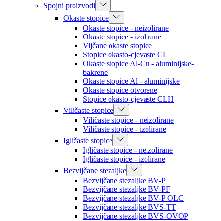
Spojni proizvodi
Okaste stopice
Okaste stopice - neizolirane
Okaste stopice - izolirane
Vijčane okaste stopice
Stopice okasto-cjevaste CL
Okaste stopice Al-Cu - aluminijske-
bakrene
Okaste stopice Al - aluminijske
Okaste stopice otvorene
Stopice okasto-cjevaste CLH
Viličaste stopice
Viličaste stopice - neizolirane
Viličaste stopice - izolirane
Igličaste stopice
Igličaste stopice - neizolirane
Igličaste stopice - izolirane
Bezvijčane stezaljke
Bezvijčane stezaljke BV-P
Bezvijčane stezaljke BV-PF
Bezvijčane stezaljke BV-P OLC
Bezvijčane stezaljke BVS-TT
Bezvijčane stezaljke BVS-OVOP