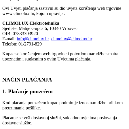
Ovi Uvjeti plaćanja sastavni su dio uvjeta korištenja web trgovine
www.climolux.hr, kojom upravlja:
CLIMOLUX-Elektrotehnika
Sjedište: Matije Gupca 6, 10340 Vrbovec
OIB: 07833393920
E-mail:
info@climolux.hr
climolux@climolux.hr
Telefon: 01/2791-829
Kupac se korištenjem web trgovine i potvrdom narudžbe smatra
upoznatim i suglasnim s ovim Uvjetima plaćanja.
NAČIN PLAĆANJA
1. Plaćanje pouzećem
Kod plaćanja pouzećem kupac podmiruje iznos narudžbe prilikom
preuzimanja pošiljke.
Plaćanje se vrši dostavnoj službi, sukladno uvjetima poslovanja
dostavne službe.