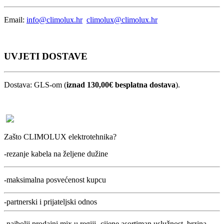
Email:
info@climolux.hr
climolux@climolux.hr
UVJETI DOSTAVE
Dostava: GLS-om (
iznad 130,00€ besplatna dostava
).
Zašto CLIMOLUX elektrotehnika?
-rezanje kabela na željene dužine
-maksimalna posvećenost kupcu
-partnerski i prijateljski odnos
-najbolji prodajni mix u regiji- cijene,asortiman,uslužnost, brzina