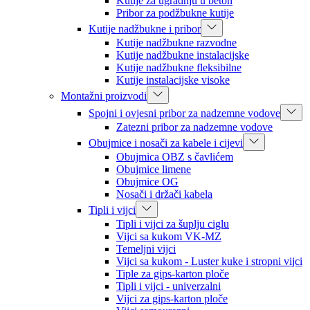
Kutije za ugradnju u beton
Pribor za podžbukne kutije
Kutije nadžbukne i pribor
Kutije nadžbukne razvodne
Kutije nadžbukne instalacijske
Kutije nadžbukne fleksibilne
Kutije instalacijske visoke
Montažni proizvodi
Spojni i ovjesni pribor za nadzemne vodove
Zatezni pribor za nadzemne vodove
Obujmice i nosači za kabele i cijevi
Obujmica OBZ s čavlićem
Obujmice limene
Obujmice OG
Nosači i držači kabela
Tipli i vijci
Tipli i vijci za šuplju ciglu
Vijci sa kukom VK-MZ
Temeljni vijci
Vijci sa kukom - Luster kuke i stropni vijci
Tiple za gips-karton ploče
Tipli i vijci - univerzalni
Vijci za gips-karton ploče