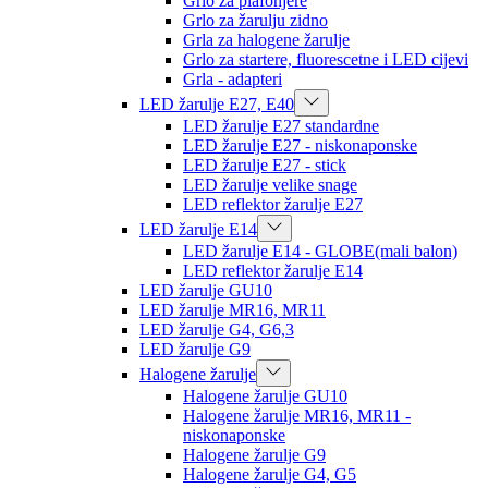
Grlo za plafonjere
Grlo za žarulju zidno
Grla za halogene žarulje
Grlo za startere, fluorescetne i LED cijevi
Grla - adapteri
LED žarulje E27, E40
LED žarulje E27 standardne
LED žarulje E27 - niskonaponske
LED žarulje E27 - stick
LED žarulje velike snage
LED reflektor žarulje E27
LED žarulje E14
LED žarulje E14 - GLOBE(mali balon)
LED reflektor žarulje E14
LED žarulje GU10
LED žarulje MR16, MR11
LED žarulje G4, G6,3
LED žarulje G9
Halogene žarulje
Halogene žarulje GU10
Halogene žarulje MR16, MR11 -
niskonaponske
Halogene žarulje G9
Halogene žarulje G4, G5