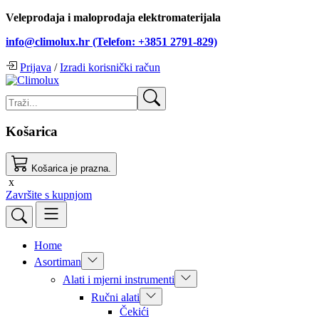
Veleprodaja i maloprodaja elektromaterijala
info@climolux.hr (Telefon: +3851 2791-829)
Prijava
/
Izradi korisnički račun
Košarica
Košarica je prazna.
x
Završite s kupnjom
Home
Asortiman
Alati i mjerni instrumenti
Ručni alati
Čekići