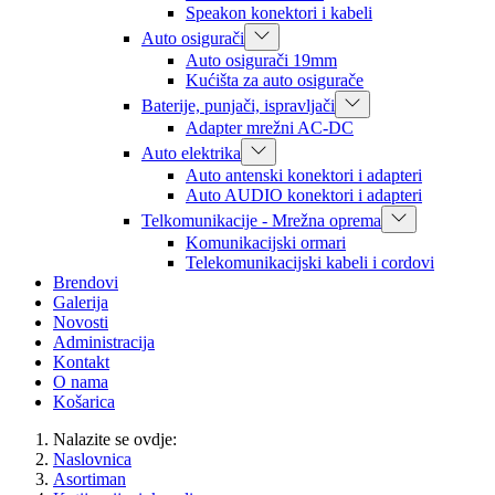
Speakon konektori i kabeli
Auto osigurači
Auto osigurači 19mm
Kućišta za auto osigurače
Baterije, punjači, ispravljači
Adapter mrežni AC-DC
Auto elektrika
Auto antenski konektori i adapteri
Auto AUDIO konektori i adapteri
Telkomunikacije - Mrežna oprema
Komunikacijski ormari
Telekomunikacijski kabeli i cordovi
Brendovi
Galerija
Novosti
Administracija
Kontakt
O nama
Košarica
Nalazite se ovdje:
Naslovnica
Asortiman