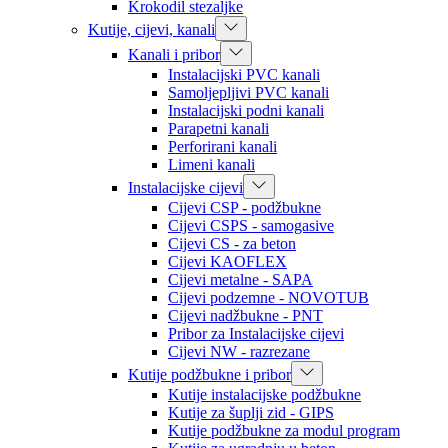
Krokodil stezaljke
Kutije, cijevi, kanali
Kanali i pribor
Instalacijski PVC kanali
Samoljepljivi PVC kanali
Instalacijski podni kanali
Parapetni kanali
Perforirani kanali
Limeni kanali
Instalacijske cijevi
Cijevi CSP - podžbukne
Cijevi CSPS - samogasive
Cijevi CS - za beton
Cijevi KAOFLEX
Cijevi metalne - SAPA
Cijevi podzemne - NOVOTUB
Cijevi nadžbukne - PNT
Pribor za Instalacijske cijevi
Cijevi NW - razrezane
Kutije podžbukne i pribor
Kutije instalacijske podžbukne
Kutije za šuplji zid - GIPS
Kutije podžbukne za modul program