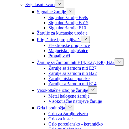
Svjetlosni izvori
Signalne žarulje
Signalne žarulje Ba9s
Signalne žarulje Ba15
Signalne žarulje E10
Žarulje za kućanske uređaje
Prigušnice i propaljivači
Elektronske prigušnice
Magnetske prigušnice
Propaljivači
Žarulje sa žarnom niti E14, E27, E40, B22
Žarulje sa žarnom niti E27
Žarulje sa žarnom niti B22
Žarulje niskonaponske
Žarulje sa žarnom niti E14
Visokotlačne izbojne žarulje
Metal halogene žarulje
Visokotlačne natrijeve žarulje
Grla i podnožja
Grlo za žarulju viseća
Grlo za luster
Grlo porculansko - keramičko