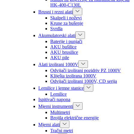
HK-400-C130L
Brusni i rezni alati
Skalpeli i noževi
Krune za bušenje
Svrdla
Akumulatorski alati
Baterije i punjači
AKU bušilice
AKU brusilice
AKU pile
Alati izolirani 1000V
Odvijači izolirani pozidriv PZ 1000V
Kliješta izolirana 1000V
Odvijači izolirani 1000V, CD serija
Lemilice i lemne stanice
Lemilice
Ispitivači napona
Mjerni instrumenti
Multimetri
Brojila električne energije
Mjerni alati
Tračni metri