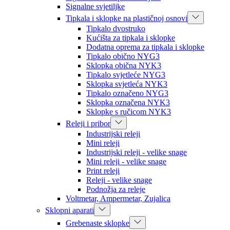
Signalne svjetiljke
Tipkala i sklopke na plastičnoj osnovi
Tipkalo dvostruko
Kućišta za tipkala i sklopke
Dodatna oprema za tipkala i sklopke
Tipkalo obično NYG3
Sklopka obična NYK3
Tipkalo svjetleće NYG3
Sklopka svjetleća NYK3
Tipkalo označeno NYG3
Sklopka označena NYK3
Sklopke s ručicom NYK3
Releji i pribor
Industrijski releji
Mini releji
Industrijski releji - velike snage
Mini releji - velike snage
Print releji
Releji - velike snage
Podnožja za releje
Voltmetar, Ampermetar, Zujalica
Sklopni aparati
Grebenaste sklopke