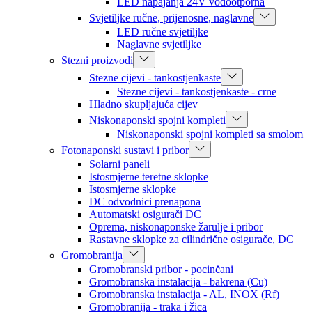
LED napajanja 24V vodootporna
Svjetiljke ručne, prijenosne, naglavne
LED ručne svjetiljke
Naglavne svjetiljke
Stezni proizvodi
Stezne cijevi - tankostjenkaste
Stezne cijevi - tankostjenkaste - crne
Hladno skupljajuća cijev
Niskonaponski spojni kompleti
Niskonaponski spojni kompleti sa smolom
Fotonaponski sustavi i pribor
Solarni paneli
Istosmjerne teretne sklopke
Istosmjerne sklopke
DC odvodnici prenapona
Automatski osigurači DC
Oprema, niskonaponske žarulje i pribor
Rastavne sklopke za cilindrične osigurače, DC
Gromobranija
Gromobranski pribor - pocinčani
Gromobranska instalacija - bakrena (Cu)
Gromobranska instalacija - AL, INOX (Rf)
Gromobranija - traka i žica