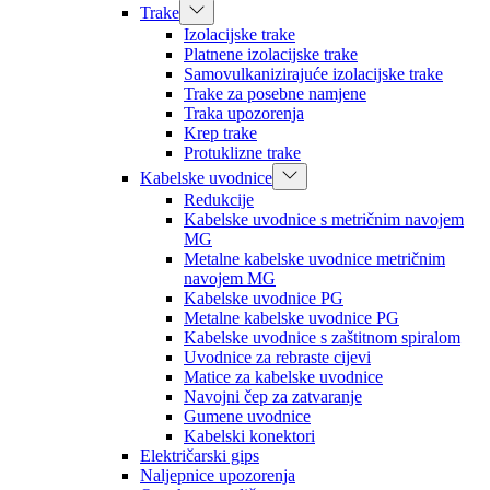
Trake
Izolacijske trake
Platnene izolacijske trake
Samovulkanizirajuće izolacijske trake
Trake za posebne namjene
Traka upozorenja
Krep trake
Protuklizne trake
Kabelske uvodnice
Redukcije
Kabelske uvodnice s metričnim navojem
MG
Metalne kabelske uvodnice metričnim
navojem MG
Kabelske uvodnice PG
Metalne kabelske uvodnice PG
Kabelske uvodnice s zaštitnom spiralom
Uvodnice za rebraste cijevi
Matice za kabelske uvodnice
Navojni čep za zatvaranje
Gumene uvodnice
Kabelski konektori
Električarski gips
Naljepnice upozorenja