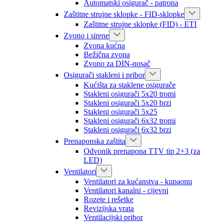
Automatski osigurač - patrona
Zaštitne strujne sklopke - FID-sklopke
Zaštitne strujne sklopke (FID) - ETI
Zvono i sirene
Zvona kućna
Bežična zvona
Zvono za DIN-nosač
Osigurači stakleni i pribor
Kućišta za staklene osigurače
Stakleni osigurači 5x20 tromi
Stakleni osigurači 5x20 brzi
Stakleni osigurači 5x25
Stakleni osigurači 6x32 tromi
Stakleni osigurači 6x32 brzi
Prenaponska zaštita
Odvonik prenapona TTV tip 2+3 (za
LED)
Ventilatori
Ventilatori za kućanstva - kupaonu
Ventilatori kanalni - cijevni
Rozete i rešetke
Revizijska vrata
Ventilacijski pribor