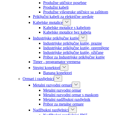
Produžne utičnice posebne
Produžni kabeli
Produžne višestruke utičnice sa zaštitom
Priključni kabeli za električne uređaje
Kabelske motalice
Kabelske motalice s kabelom
Kabelske motalice bez kabela
Industrijske priključne kutije
Industrijske priključne kutije, prazne
Industrijske priključne kutije, opremljene
Industrijske priključne kutije, ožičane
Pribor za Industrijske priključne kutije
Timer - programator vremena
Strujni konektori
Banana konektori
Ormari i razdjelnici
Metalni razvodni ormari
Metalni razvodni ormar
Metalni razvodni ormar s maskom
Metalni nadžbukni razdjelnik
Pribor za metalne ormare
Nadžbukni razdjelnici