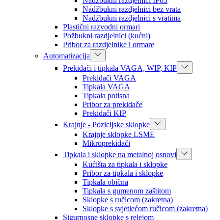
Nadžbukni razdjelnici IP65
Nadžbukni razdjelnici bez vrata
Nadžbukni razdjelnici s vratima
Plastični razvodni ormari
Požbukni razdjelnici (kućni)
Pribor za razdjelnike i ormare
Automatizacija
Prekidači i tipkala VAGA, WIP, KIP
Prekidači VAGA
Tipkala VAGA
Tipkala potisna
Pribor za prekidače
Prekidači KIP
Krajnje - Pozicijske sklopke
Krajnje sklopke LSME
Mikroprekidači
Tipkala i sklopke na metalnoj osnovi
Kućišta za tipkala i sklopke
Pribor za tipkala i sklopke
Tipkala obična
Tipkala s gumenom zaštitom
Sklopke s ručicom (zakretna)
Sklopke s svjetlećom ručicom (zakretna)
Sigurnosne sklopke s relejom