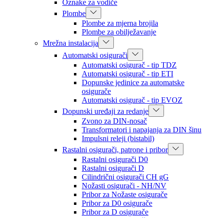
Oznake za vodiče
Plombe
Plombe za mjerna brojila
Plombe za obilježavanje
Mrežna instalacija
Automatski osigurači
Automatski osigurač - tip TDZ
Automatski osigurač - tip ETI
Dopunske jedinice za automatske
osigurače
Automatski osigurač - tip EVOZ
Dopunski uređaji za redanje
Zvono za DIN-nosač
Transformatori i napajanja za DIN šinu
Impulsni releji (bistabil)
Rastalni osigurači, patrone i pribor
Rastalni osigurači D0
Rastalni osigurači D
Cilindrični osigurači CH gG
Nožasti osigurači - NH/NV
Pribor za Nožaste osigurače
Pribor za D0 osigurače
Pribor za D osigurače