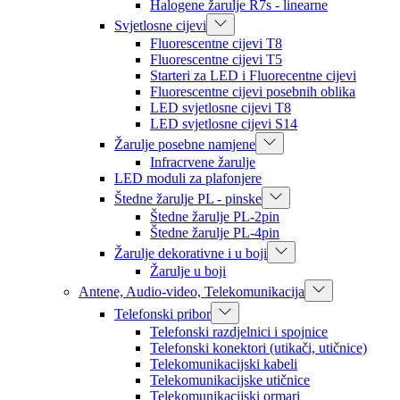
Halogene žarulje R7s - linearne
Svjetlosne cijevi
Fluorescentne cijevi T8
Fluorescentne cijevi T5
Starteri za LED i Fluorecentne cijevi
Fluorescentne cijevi posebnih oblika
LED svjetlosne cijevi T8
LED svjetlosne cijevi S14
Žarulje posebne namjene
Infracrvene žarulje
LED moduli za plafonjere
Štedne žarulje PL - pinske
Štedne žarulje PL-2pin
Štedne žarulje PL-4pin
Žarulje dekorativne i u boji
Žarulje u boji
Antene, Audio-video, Telekomunikacija
Telefonski pribor
Telefonski razdjelnici i spojnice
Telefonski konektori (utikači, utičnice)
Telekomunikacijski kabeli
Telekomunikacijske utičnice
Telekomunikacijski ormari