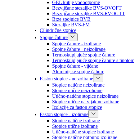
GEL kutije vodootporne
Bezvijčane stezaljke BVS-OVOFT
Bezvijčane stezaljke BVS-RVOGTT
Brze spojnice BVB
Stezaljke BVS-FM
Cilindrične stopice
Spojne čahure
Spojne čahure - izolirane
Spojne čahure - neizolirane
Termoskupljajuće spojne čahure
Termoskupljajuće spojne čahure s tinolom
Spojne čahure - vijčane
Aluminijske spojne čahure
Faston stopice - neizolirane
Stopice natične neizolirane
Stopice utične neizolirane
Utično-natične stopice neizolirane
Stopice utične na vijak neizolirane
Izolacije za faston stopice
Faston stopice - izolirane
Stopice natične izolirane
Stopice utične izolirane
Utično-natične stopice izolirane
Stopice natične potpuno izolirane