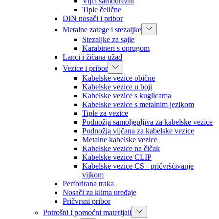
Vijci samourezni
Tiple čelične
DIN nosači i pribor
Metalne zatege i stezaljke
Stezaljke za sajle
Karabineri s oprugom
Lanci i žičana užad
Vezice i pribor
Kabelske vezice obične
Kabelske vezice u boji
Kabelske vezice s kuglicama
Kabelske vezice s metalnim jezikom
Tiple za vezice
Podnožja samoljepljiva za kabelske vezice
Podnožja vijčana za kabelske vezice
Metalne kabelske vezice
Kabelske vezice na čičak
Kabelske vezice CLIP
Kabelske vezice CS - pričvršćivanje
vijkom
Perforirana traka
Nosači za klima uređaje
Pričvrsni pribor
Potrošni i pomoćni materijali