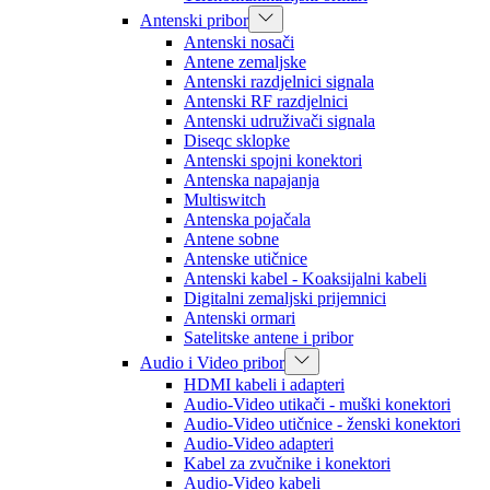
Antenski pribor
Antenski nosači
Antene zemaljske
Antenski razdjelnici signala
Antenski RF razdjelnici
Antenski udruživači signala
Diseqc sklopke
Antenski spojni konektori
Antenska napajanja
Multiswitch
Antenska pojačala
Antene sobne
Antenske utičnice
Antenski kabel - Koaksijalni kabeli
Digitalni zemaljski prijemnici
Antenski ormari
Satelitske antene i pribor
Audio i Video pribor
HDMI kabeli i adapteri
Audio-Video utikači - muški konektori
Audio-Video utičnice - ženski konektori
Audio-Video adapteri
Kabel za zvučnike i konektori
Audio-Video kabeli