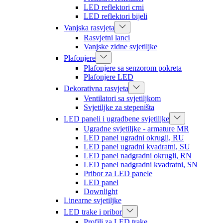
LED reflektori crni
LED reflektori bijeli
Vanjska rasvjeta
Rasvjetni lanci
Vanjske zidne svjetiljke
Plafonjere
Plafonjere sa senzorom pokreta
Plafonjere LED
Dekorativna rasvjeta
Ventilatori sa svjetiljkom
Svjetiljke za stepeništa
LED paneli i ugradbene svjetiljke
Ugradne svjetiljke - armature MR
LED panel ugradni okrugli, RU
LED panel ugradni kvadratni, SU
LED panel nadgradni okrugli, RN
LED panel nadgradni kvadratni, SN
Pribor za LED panele
LED panel
Downlight
Linearne svjetiljke
LED trake i pribor
Profili za LED trake