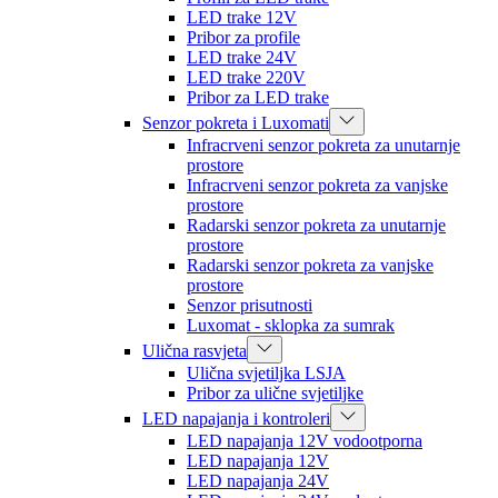
LED trake 12V
Pribor za profile
LED trake 24V
LED trake 220V
Pribor za LED trake
Senzor pokreta i Luxomati
Infracrveni senzor pokreta za unutarnje
prostore
Infracrveni senzor pokreta za vanjske
prostore
Radarski senzor pokreta za unutarnje
prostore
Radarski senzor pokreta za vanjske
prostore
Senzor prisutnosti
Luxomat - sklopka za sumrak
Ulična rasvjeta
Ulična svjetiljka LSJA
Pribor za ulične svjetiljke
LED napajanja i kontroleri
LED napajanja 12V vodootporna
LED napajanja 12V
LED napajanja 24V