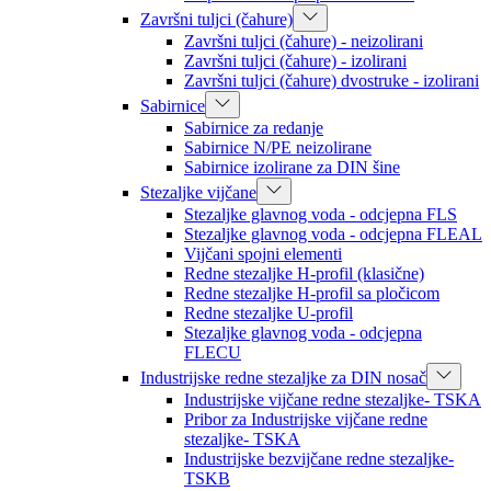
Završni tuljci (čahure)
Završni tuljci (čahure) - neizolirani
Završni tuljci (čahure) - izolirani
Završni tuljci (čahure) dvostruke - izolirani
Sabirnice
Sabirnice za redanje
Sabirnice N/PE neizolirane
Sabirnice izolirane za DIN šine
Stezaljke vijčane
Stezaljke glavnog voda - odcjepna FLS
Stezaljke glavnog voda - odcjepna FLEAL
Vijčani spojni elementi
Redne stezaljke H-profil (klasične)
Redne stezaljke H-profil sa pločicom
Redne stezaljke U-profil
Stezaljke glavnog voda - odcjepna
FLECU
Industrijske redne stezaljke za DIN nosač
Industrijske vijčane redne stezaljke- TSKA
Pribor za Industrijske vijčane redne
stezaljke- TSKA
Industrijske bezvijčane redne stezaljke-
TSKB