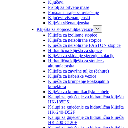
Ključevi
Pištolj za brtvene mase
Foršpani - sajle za uvlačenje
Ključevi višenamjenski
Kliješta višenamjenska
Kliješta za stopice,tuljke,vezice
Kliješta za izolirane stopice
Kliješta za neizolirane stopice
Kliješta za neizolirane FASTON stopice
Hidraulična kliješta za stopice
Kliješta za skidanje sječenje izolacije
Hidraulična kliješta za stopice -
akumulatorska
Kliješta za završne tuljke (čahure)
Kliješta za kabelske vezice
Kliješta za krimpanje koaksijalnih
konektora
Kliješta za komunikacijske kabele
Kalupi za gnječenje za hidraulična kliješta
HK-185D51
Kalupi za gnječenje za hidraulična kliješta
HK-240-D52F
Kalupi za gnječenje za hidraulična kliješta
HK-400-C120F
Kalupi za gnječenje za hidraulična kliješta