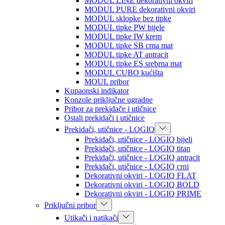
MODUL LINE dekorativni okviri
MODUL PURE dekorativni okviri
MODUL sklopke bez tipke
MODUL tipke PW bijele
MODUL tipke IW krem
MODUL tipke SB crna mat
MODUL tipke AT antracit
MODUL tipke ES srebrna mat
MODUL CUBO kućišta
MOUL pribor
Kupaonski indikator
Konzole priključne ugradne
Pribor za prekidače i utičnice
Ostali prekidači i utičnice
Prekidači, utičnice - LOGIQ
Prekidači, utičnice - LOGIQ bijeli
Prekidači, utičnice - LOGIQ titan
Prekidači, utičnice - LOGIQ antracit
Prekidači, utičnice - LOGIQ crni
Dekorativni okviri - LOGIQ FLAT
Dekorativni okviri - LOGIQ BOLD
Dekorativni okviri - LOGIQ PRIME
Priključni pribor
Utikači i natikači