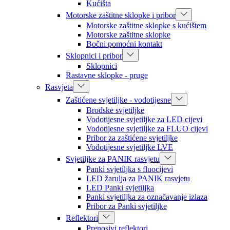
Kućišta
Motorske zaštitne sklopke i pribor
Motorske zaštitne sklopke s kućištem
Motorske zaštitne sklopke
Bočni pomoćni kontakt
Sklopnici i pribor
Sklopnici
Rastavne sklopke - pruge
Rasvjeta
Zaštićene svjetiljke - vodotijesne
Brodske svjetiljke
Vodotijesne svjetiljke za LED cijevi
Vodotijesne svjetiljke za FLUO cijevi
Pribor za zaštićene svjetiljke
Vodotijesne svjetiljke LVE
Svjetiljke za PANIK rasvjetu
Panki svjetiljka s fluocijevi
LED žarulja za PANIK rasvjetu
LED Panki svjetiljka
Panki svjetiljka za označavanje izlaza
Pribor za Panki svjetiljke
Reflektori
Prenosivi reflektori