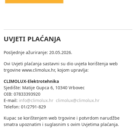
UVJETI PLAĆANJA
Posljednje ažuriranje: 20.05.2026.
Ovi Uvjeti plaćanja sastavni su dio uvjeta korištenja web
trgovine www.climolux.hr, kojom upravlja:
CLIMOLUX-Elektrotehnika
Sjedište: Matije Gupca 6, 10340 Vrbovec
OIB: 07833393920
E-mail:
info@climolux.hr
climolux@climolux.hr
Telefon: 01/2791-829
Kupac se korištenjem web trgovine i potvrdom narudžbe
smatra upoznatim i suglasnim s ovim Uvjetima plaćanja.