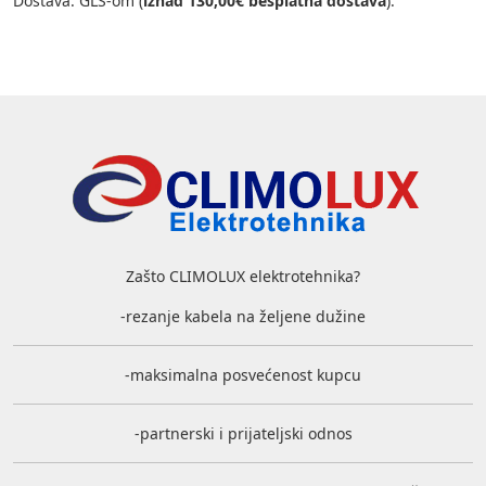
Dostava: GLS-om (
iznad 130,00€ besplatna dostava
).
Zašto CLIMOLUX elektrotehnika?
-rezanje kabela na željene dužine
-maksimalna posvećenost kupcu
-partnerski i prijateljski odnos