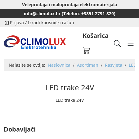
Veleprodaja i maloprodaja elektromaterijala
info@climolux.hr (Telefon: +3851 2791-829)
Prijava
/
Izradi korisnički račun
Košarica
Nalazite se ovdje:
Naslovnica
Asortiman
Rasvjeta
LED t
LED trake 24V
LED trake 24V
Dobavljači