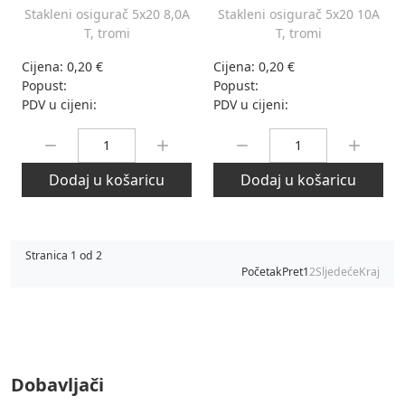
Stakleni osigurač 5x20 8,0A
Stakleni osigurač 5x20 10A
T, tromi
T, tromi
Cijena:
0,20 €
Cijena:
0,20 €
Popust:
Popust:
PDV u cijeni:
PDV u cijeni:
Količina:
Količina:
Dodaj u košaricu
Dodaj u košaricu
Stranica 1 od 2
Početak
Pret
1
2
Sljedeće
Kraj
Dobavljači