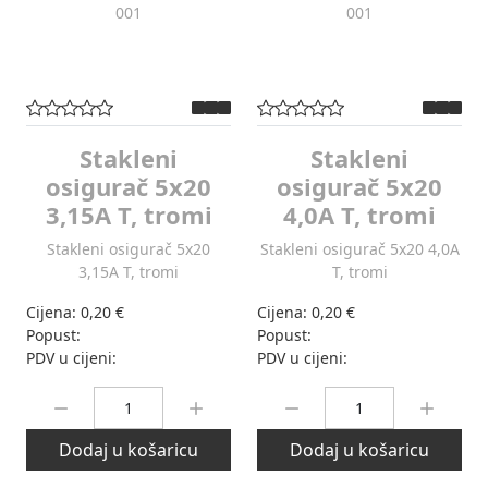
Stakleni
Stakleni
osigurač 5x20
osigurač 5x20
3,15A T, tromi
4,0A T, tromi
Stakleni osigurač 5x20
Stakleni osigurač 5x20 4,0A
3,15A T, tromi
T, tromi
Cijena:
0,20 €
Cijena:
0,20 €
Popust:
Popust:
PDV u cijeni:
PDV u cijeni:
Količina:
Količina:
Dodaj u košaricu
Dodaj u košaricu