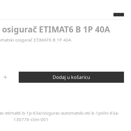
 osigurač ETIMAT6 B 1P 40A
matski osigurač ETIMAT6 B 1P 40A
Dodaj u košaricu