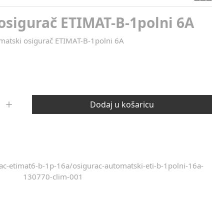
osigurač ETIMAT-B-1polni 6A
matski osigurač ETIMAT-B-1polni 6A
Dodaj u košaricu