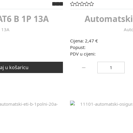
T6 B 1P 13A
Automatski
P 13A
Auto
Cijena:
2,47 €
Popust:
PDV u cijeni:
Količina:
j u košaricu