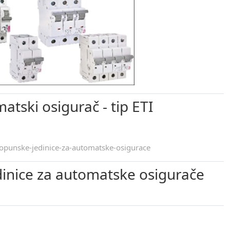
atski osigurač - tip ETI
inice za automatske osigurače