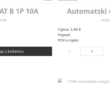
AT B 1P 10A
Automatski 
 10A
Auto
Cijena:
2,49 €
Popust:
PDV u cijeni:
Količina:
j u košaricu