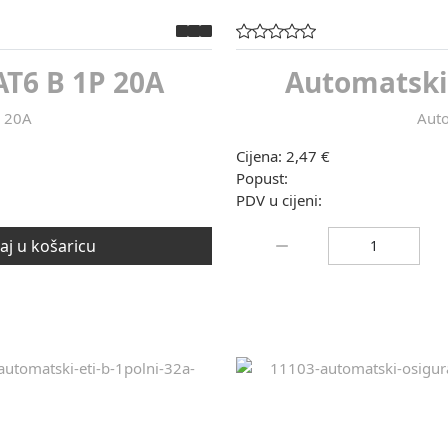
T6 B 1P 20A
Automatski
P 20A
Auto
Cijena:
2,47 €
Popust:
PDV u cijeni:
Količina:
j u košaricu