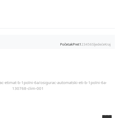
Početak
Pret
1
2
3
4
5
6
Sljedeće
Kraj