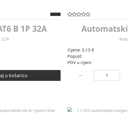
T6 B 1P 32A
Automatski
P 32A
Auto
Cijena:
3,15 €
Popust:
PDV u cijeni:
Količina:
j u košaricu