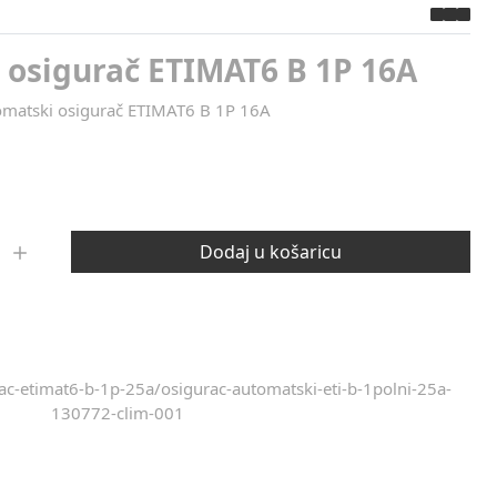
 osigurač ETIMAT6 B 1P 16A
matski osigurač ETIMAT6 B 1P 16A
Dodaj u košaricu