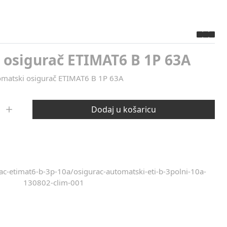
 osigurač ETIMAT6 B 1P 63A
matski osigurač ETIMAT6 B 1P 63A
Dodaj u košaricu