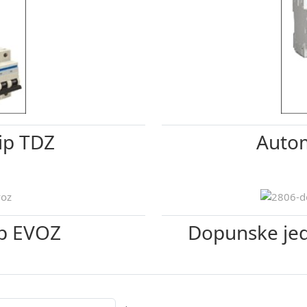
tip TDZ
Autom
ip EVOZ
Dopunske jed