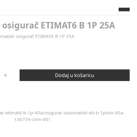
 osigurač ETIMAT6 B 1P 25A
matski osigurač ETIMAT6 B 1P 25A
Dodaj u košaricu