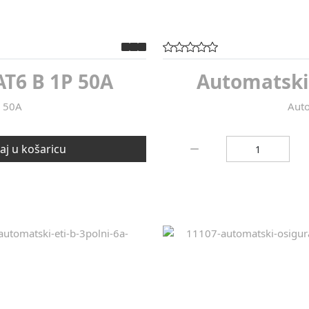
T6 B 1P 50A
Automatski
P 50A
Auto
Količina:
j u košaricu