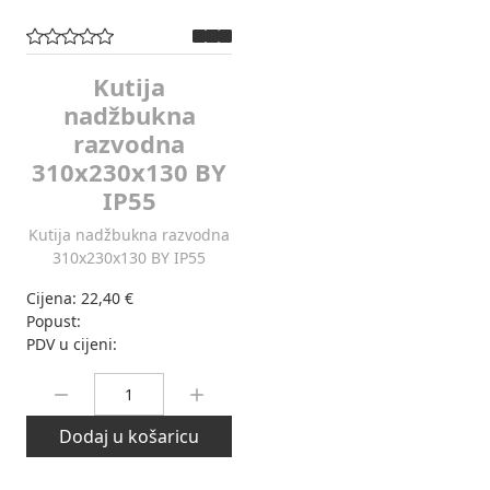
Kutija
nadžbukna
razvodna
310x230x130 BY
IP55
Kutija nadžbukna razvodna
310x230x130 BY IP55
Cijena:
22,40 €
Popust:
PDV u cijeni:
Količina:
Dodaj u košaricu