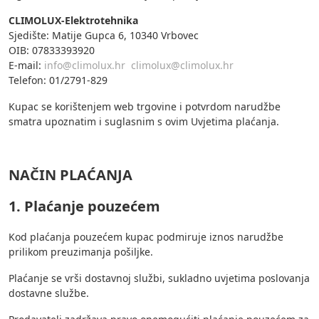
CLIMOLUX-Elektrotehnika
Sjedište: Matije Gupca 6, 10340 Vrbovec
OIB: 07833393920
E-mail:
info@climolux.hr
climolux@climolux.hr
Telefon: 01/2791-829
Kupac se korištenjem web trgovine i potvrdom narudžbe
smatra upoznatim i suglasnim s ovim Uvjetima plaćanja.
NAČIN PLAĆANJA
1. Plaćanje pouzećem
Kod plaćanja pouzećem kupac podmiruje iznos narudžbe
prilikom preuzimanja pošiljke.
Plaćanje se vrši dostavnoj službi, sukladno uvjetima poslovanja
dostavne službe.