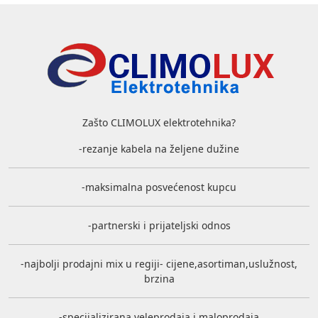
Zašto CLIMOLUX elektrotehnika?
-rezanje kabela na željene dužine
-maksimalna posvećenost kupcu
-partnerski i prijateljski odnos
-najbolji prodajni mix u regiji- cijene,asortiman,uslužnost,
brzina
-specijalizirana veleprodaja i maloprodaja