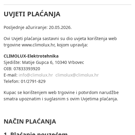
UVJETI PLAĆANJA
Posljednje ažuriranje: 20.05.2026.
Ovi Uvjeti plaćanja sastavni su dio uvjeta korištenja web
trgovine www.climolux.hr, kojom upravlja:
CLIMOLUX-Elektrotehnika
Sjedište: Matije Gupca 6, 10340 Vrbovec
OIB: 07833393920
E-mail:
info@climolux.hr
climolux@climolux.hr
Telefon: 01/2791-829
Kupac se korištenjem web trgovine i potvrdom narudžbe
smatra upoznatim i suglasnim s ovim Uvjetima plaćanja.
NAČIN PLAĆANJA
1. Plaćanje pouzećem