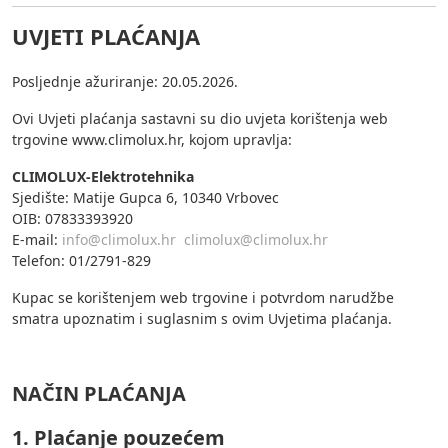
UVJETI PLAĆANJA
Posljednje ažuriranje: 20.05.2026.
Ovi Uvjeti plaćanja sastavni su dio uvjeta korištenja web
trgovine www.climolux.hr, kojom upravlja:
CLIMOLUX-Elektrotehnika
Sjedište: Matije Gupca 6, 10340 Vrbovec
OIB: 07833393920
E-mail:
info@climolux.hr
climolux@climolux.hr
Telefon: 01/2791-829
Kupac se korištenjem web trgovine i potvrdom narudžbe
smatra upoznatim i suglasnim s ovim Uvjetima plaćanja.
NAČIN PLAĆANJA
1. Plaćanje pouzećem