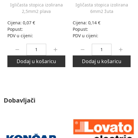
Igličasta stopica izolirana
Igličasta stopica izolirana
2,5mm2 plava
6mm2 žuta
Cijena:
0,07 €
Cijena:
0,14 €
Popust:
Popust:
PDV u cijeni:
PDV u cijeni:
Količina:
Količina:
Dodaj u košaricu
Dodaj u košaricu
Dobavljači