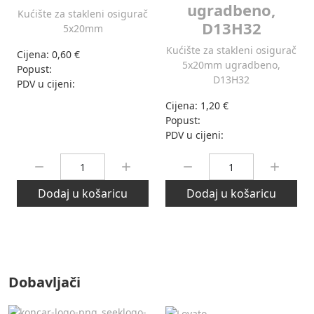
ugradbeno,
Kućište za stakleni osigurač
D13H32
5x20mm
Kućište za stakleni osigurač
Cijena:
0,60 €
5x20mm ugradbeno,
Popust:
D13H32
PDV u cijeni:
Cijena:
1,20 €
Popust:
PDV u cijeni:
Količina:
Količina:
Dodaj u košaricu
Dodaj u košaricu
Dobavljači