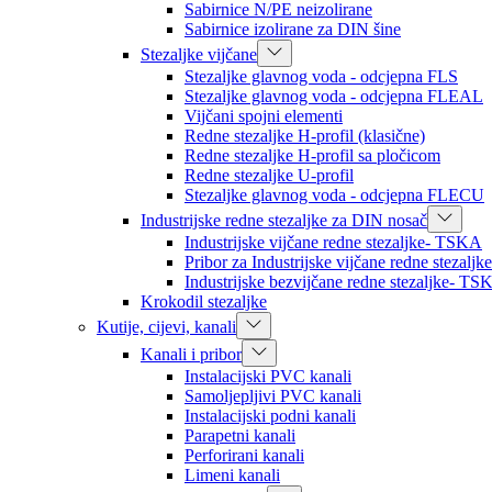
Sabirnice N/PE neizolirane
Sabirnice izolirane za DIN šine
Stezaljke vijčane
Stezaljke glavnog voda - odcjepna FLS
Stezaljke glavnog voda - odcjepna FLEAL
Vijčani spojni elementi
Redne stezaljke H-profil (klasične)
Redne stezaljke H-profil sa pločicom
Redne stezaljke U-profil
Stezaljke glavnog voda - odcjepna FLECU
Industrijske redne stezaljke za DIN nosač
Industrijske vijčane redne stezaljke- TSKA
Pribor za Industrijske vijčane redne stezal
Industrijske bezvijčane redne stezaljke- TS
Krokodil stezaljke
Kutije, cijevi, kanali
Kanali i pribor
Instalacijski PVC kanali
Samoljepljivi PVC kanali
Instalacijski podni kanali
Parapetni kanali
Perforirani kanali
Limeni kanali