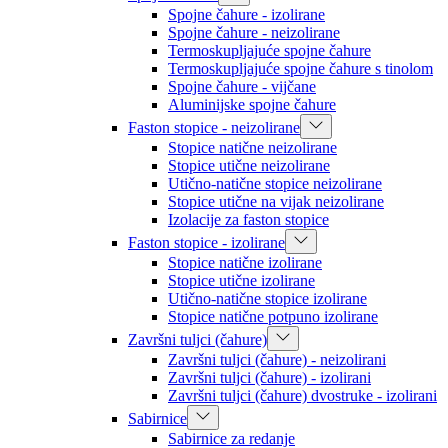
Spojne čahure - izolirane
Spojne čahure - neizolirane
Termoskupljajuće spojne čahure
Termoskupljajuće spojne čahure s tinolom
Spojne čahure - vijčane
Aluminijske spojne čahure
Faston stopice - neizolirane
Stopice natične neizolirane
Stopice utične neizolirane
Utično-natične stopice neizolirane
Stopice utične na vijak neizolirane
Izolacije za faston stopice
Faston stopice - izolirane
Stopice natične izolirane
Stopice utične izolirane
Utično-natične stopice izolirane
Stopice natične potpuno izolirane
Završni tuljci (čahure)
Završni tuljci (čahure) - neizolirani
Završni tuljci (čahure) - izolirani
Završni tuljci (čahure) dvostruke - izolirani
Sabirnice
Sabirnice za redanje