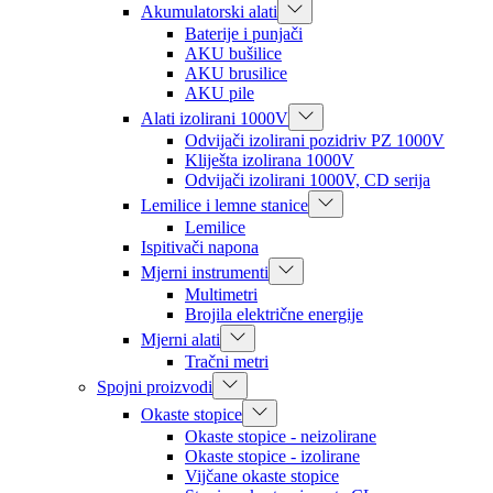
Akumulatorski alati
Baterije i punjači
AKU bušilice
AKU brusilice
AKU pile
Alati izolirani 1000V
Odvijači izolirani pozidriv PZ 1000V
Kliješta izolirana 1000V
Odvijači izolirani 1000V, CD serija
Lemilice i lemne stanice
Lemilice
Ispitivači napona
Mjerni instrumenti
Multimetri
Brojila električne energije
Mjerni alati
Tračni metri
Spojni proizvodi
Okaste stopice
Okaste stopice - neizolirane
Okaste stopice - izolirane
Vijčane okaste stopice