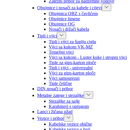
Zatezni pribor za nadzemne vodove
Obujmice i nosači za kabele i cijevi
Obujmica OBZ s čavlićem
Obujmice limene
Obujmice OG
Nosači i držači kabela
Tipli i vijci
Tipli i vijci za šuplju ciglu
Vijci sa kukom VK-MZ
Temeljni vijci
Vijci sa kukom - Luster kuke i stropni vijci
Tiple za gips-karton ploče
Tipli i vijci - univerzalni
Vijci za gips-karton ploče
Vijci samourezni
Tiple čelične
DIN nosači i pribor
Metalne zatege i stezaljke
Stezaljke za sajle
Karabineri s oprugom
Lanci i žičana užad
Vezice i pribor
Kabelske vezice obične
Kabelske vezice u boji