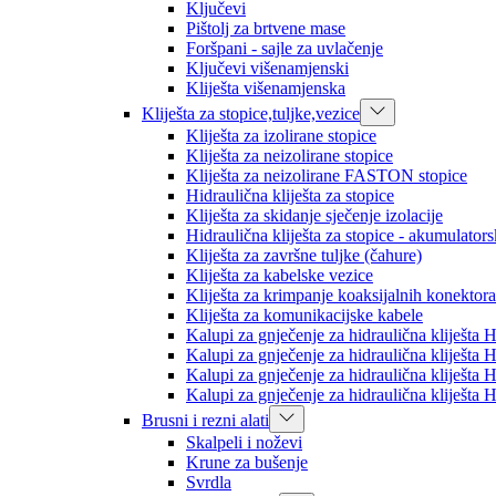
Ključevi
Pištolj za brtvene mase
Foršpani - sajle za uvlačenje
Ključevi višenamjenski
Kliješta višenamjenska
Kliješta za stopice,tuljke,vezice
Kliješta za izolirane stopice
Kliješta za neizolirane stopice
Kliješta za neizolirane FASTON stopice
Hidraulična kliješta za stopice
Kliješta za skidanje sječenje izolacije
Hidraulična kliješta za stopice - akumulator
Kliješta za završne tuljke (čahure)
Kliješta za kabelske vezice
Kliješta za krimpanje koaksijalnih konektora
Kliješta za komunikacijske kabele
Kalupi za gnječenje za hidraulična kliješt
Kalupi za gnječenje za hidraulična kliješt
Kalupi za gnječenje za hidraulična kliješt
Kalupi za gnječenje za hidraulična kliješt
Brusni i rezni alati
Skalpeli i noževi
Krune za bušenje
Svrdla