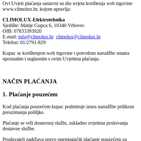
Ovi Uvjeti plaćanja sastavni su dio uvjeta korištenja web trgovine
www.climolux.hr, kojom upravlja:
CLIMOLUX-Elektrotehnika
Sjedište: Matije Gupca 6, 10340 Vrbovec
OIB: 07833393920
E-mail:
info@climolux.hr
climolux@climolux.hr
Telefon: 01/2791-829
Kupac se korištenjem web trgovine i potvrdom narudžbe smatra
upoznatim i suglasnim s ovim Uvjetima plaćanja.
NAČIN PLAĆANJA
1. Plaćanje pouzećem
Kod plaćanja pouzećem kupac podmiruje iznos narudžbe prilikom
preuzimanja pošiljke.
Plaćanje se vrši dostavnoj službi, sukladno uvjetima poslovanja
dostavne službe.
Prodavatelj zadržava pravo onemogućiti plaćanje pouzećem za