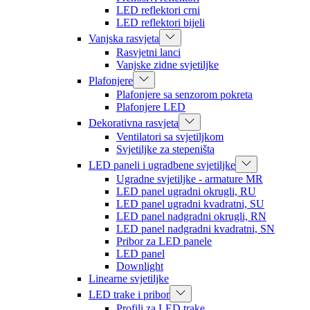
LED reflektori crni
LED reflektori bijeli
Vanjska rasvjeta
Rasvjetni lanci
Vanjske zidne svjetiljke
Plafonjere
Plafonjere sa senzorom pokreta
Plafonjere LED
Dekorativna rasvjeta
Ventilatori sa svjetiljkom
Svjetiljke za stepeništa
LED paneli i ugradbene svjetiljke
Ugradne svjetiljke - armature MR
LED panel ugradni okrugli, RU
LED panel ugradni kvadratni, SU
LED panel nadgradni okrugli, RN
LED panel nadgradni kvadratni, SN
Pribor za LED panele
LED panel
Downlight
Linearne svjetiljke
LED trake i pribor
Profili za LED trake