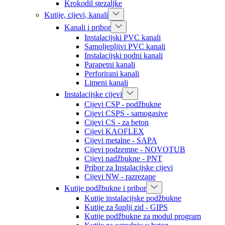
Krokodil stezaljke
Kutije, cijevi, kanali
Kanali i pribor
Instalacijski PVC kanali
Samoljepljivi PVC kanali
Instalacijski podni kanali
Parapetni kanali
Perforirani kanali
Limeni kanali
Instalacijske cijevi
Cijevi CSP - podžbukne
Cijevi CSPS - samogasive
Cijevi CS - za beton
Cijevi KAOFLEX
Cijevi metalne - SAPA
Cijevi podzemne - NOVOTUB
Cijevi nadžbukne - PNT
Pribor za Instalacijske cijevi
Cijevi NW - razrezane
Kutije podžbukne i pribor
Kutije instalacijske podžbukne
Kutije za šuplji zid - GIPS
Kutije podžbukne za modul program