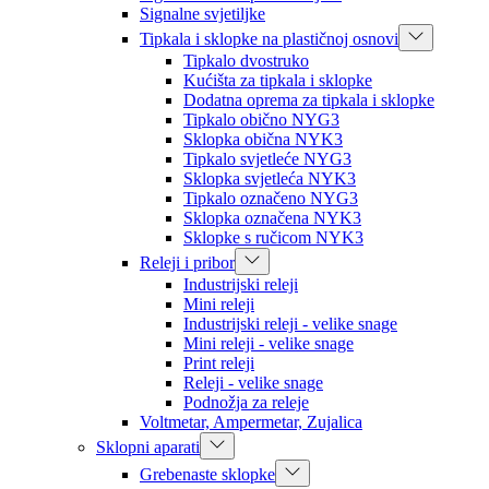
Signalne svjetiljke
Tipkala i sklopke na plastičnoj osnovi
Tipkalo dvostruko
Kućišta za tipkala i sklopke
Dodatna oprema za tipkala i sklopke
Tipkalo obično NYG3
Sklopka obična NYK3
Tipkalo svjetleće NYG3
Sklopka svjetleća NYK3
Tipkalo označeno NYG3
Sklopka označena NYK3
Sklopke s ručicom NYK3
Releji i pribor
Industrijski releji
Mini releji
Industrijski releji - velike snage
Mini releji - velike snage
Print releji
Releji - velike snage
Podnožja za releje
Voltmetar, Ampermetar, Zujalica
Sklopni aparati
Grebenaste sklopke