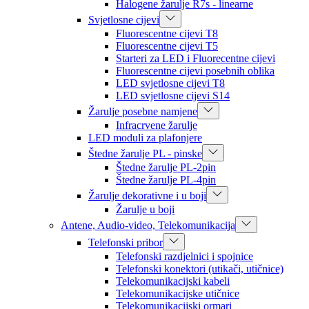
Halogene žarulje R7s - linearne
Svjetlosne cijevi
Fluorescentne cijevi T8
Fluorescentne cijevi T5
Starteri za LED i Fluorecentne cijevi
Fluorescentne cijevi posebnih oblika
LED svjetlosne cijevi T8
LED svjetlosne cijevi S14
Žarulje posebne namjene
Infracrvene žarulje
LED moduli za plafonjere
Štedne žarulje PL - pinske
Štedne žarulje PL-2pin
Štedne žarulje PL-4pin
Žarulje dekorativne i u boji
Žarulje u boji
Antene, Audio-video, Telekomunikacija
Telefonski pribor
Telefonski razdjelnici i spojnice
Telefonski konektori (utikači, utičnice)
Telekomunikacijski kabeli
Telekomunikacijske utičnice
Telekomunikacijski ormari