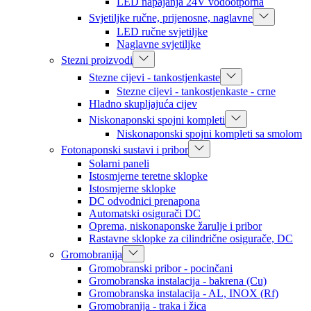
LED napajanja 24V vodootporna
Svjetiljke ručne, prijenosne, naglavne
LED ručne svjetiljke
Naglavne svjetiljke
Stezni proizvodi
Stezne cijevi - tankostjenkaste
Stezne cijevi - tankostjenkaste - crne
Hladno skupljajuća cijev
Niskonaponski spojni kompleti
Niskonaponski spojni kompleti sa smolom
Fotonaponski sustavi i pribor
Solarni paneli
Istosmjerne teretne sklopke
Istosmjerne sklopke
DC odvodnici prenapona
Automatski osigurači DC
Oprema, niskonaponske žarulje i pribor
Rastavne sklopke za cilindrične osigurače, DC
Gromobranija
Gromobranski pribor - pocinčani
Gromobranska instalacija - bakrena (Cu)
Gromobranska instalacija - AL, INOX (Rf)
Gromobranija - traka i žica