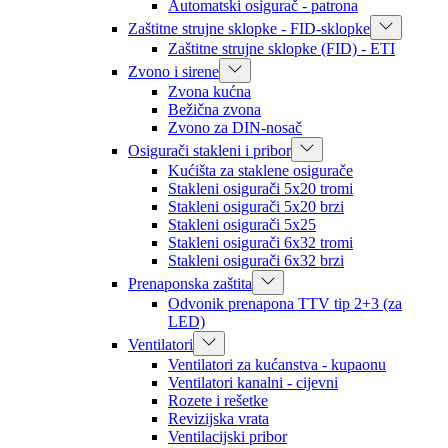
Automatski osigurač - patrona
Zaštitne strujne sklopke - FID-sklopke
Zaštitne strujne sklopke (FID) - ETI
Zvono i sirene
Zvona kućna
Bežična zvona
Zvono za DIN-nosač
Osigurači stakleni i pribor
Kućišta za staklene osigurače
Stakleni osigurači 5x20 tromi
Stakleni osigurači 5x20 brzi
Stakleni osigurači 5x25
Stakleni osigurači 6x32 tromi
Stakleni osigurači 6x32 brzi
Prenaponska zaštita
Odvonik prenapona TTV tip 2+3 (za
LED)
Ventilatori
Ventilatori za kućanstva - kupaonu
Ventilatori kanalni - cijevni
Rozete i rešetke
Revizijska vrata
Ventilacijski pribor