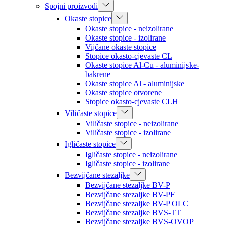
Spojni proizvodi
Okaste stopice
Okaste stopice - neizolirane
Okaste stopice - izolirane
Vijčane okaste stopice
Stopice okasto-cjevaste CL
Okaste stopice Al-Cu - aluminijske-
bakrene
Okaste stopice Al - aluminijske
Okaste stopice otvorene
Stopice okasto-cjevaste CLH
Viličaste stopice
Viličaste stopice - neizolirane
Viličaste stopice - izolirane
Igličaste stopice
Igličaste stopice - neizolirane
Igličaste stopice - izolirane
Bezvijčane stezaljke
Bezvijčane stezaljke BV-P
Bezvijčane stezaljke BV-PF
Bezvijčane stezaljke BV-P OLC
Bezvijčane stezaljke BVS-TT
Bezvijčane stezaljke BVS-OVOP