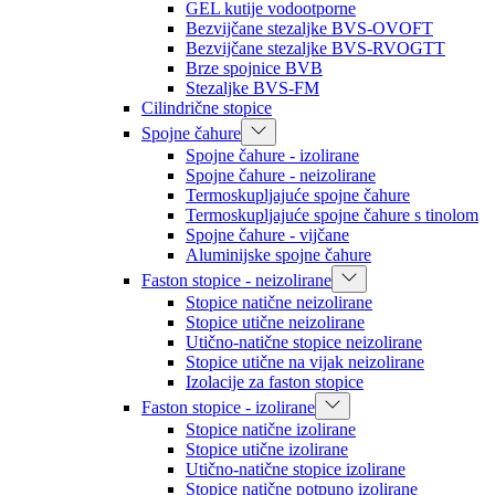
GEL kutije vodootporne
Bezvijčane stezaljke BVS-OVOFT
Bezvijčane stezaljke BVS-RVOGTT
Brze spojnice BVB
Stezaljke BVS-FM
Cilindrične stopice
Spojne čahure
Spojne čahure - izolirane
Spojne čahure - neizolirane
Termoskupljajuće spojne čahure
Termoskupljajuće spojne čahure s tinolom
Spojne čahure - vijčane
Aluminijske spojne čahure
Faston stopice - neizolirane
Stopice natične neizolirane
Stopice utične neizolirane
Utično-natične stopice neizolirane
Stopice utične na vijak neizolirane
Izolacije za faston stopice
Faston stopice - izolirane
Stopice natične izolirane
Stopice utične izolirane
Utično-natične stopice izolirane
Stopice natične potpuno izolirane