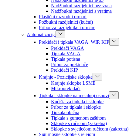
Nadžbukni razdjelnici IP65
Nadžbukni razdjelnici bez vrata
Nadžbukni razdjelnici s vratima
Plastični razvodni ormari
Požbukni razdjelnici (kućni)
Pribor za razdjelnike i ormare
Automatizacija
Prekidači i tipkala VAGA, WIP, KIP
Prekidači VAGA
Tipkala VAGA
Tipkala potisna
Pribor za prekidače
Prekidači KIP
Krajnje - Pozicijske sklopke
Krajnje sklopke LSME
Mikroprekidači
Tipkala i sklopke na metalnoj osnovi
Kućišta za tipkala i sklopke
Pribor za tipkala i sklopke
Tipkala obična
Tipkala s gumenom zaštitom
Sklopke s ručicom (zakretna)
Sklopke s svjetlećom ručicom (zakretna)
Sigurnosne sklopke s relejom