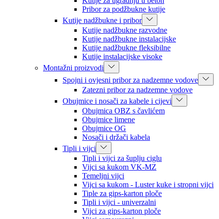
Kutije za ugradnju u beton
Pribor za podžbukne kutije
Kutije nadžbukne i pribor
Kutije nadžbukne razvodne
Kutije nadžbukne instalacijske
Kutije nadžbukne fleksibilne
Kutije instalacijske visoke
Montažni proizvodi
Spojni i ovjesni pribor za nadzemne vodove
Zatezni pribor za nadzemne vodove
Obujmice i nosači za kabele i cijevi
Obujmica OBZ s čavlićem
Obujmice limene
Obujmice OG
Nosači i držači kabela
Tipli i vijci
Tipli i vijci za šuplju ciglu
Vijci sa kukom VK-MZ
Temeljni vijci
Vijci sa kukom - Luster kuke i stropni vijci
Tiple za gips-karton ploče
Tipli i vijci - univerzalni
Vijci za gips-karton ploče