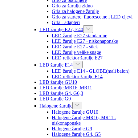
Grlo za plafonjere
Grlo za žarulju zidno
Grla za halogene žarulje
Grlo za startere, fluorescetne i LED cijevi
Grla - adapteri
LED žarulje E27, E40
LED žarulje E27 standardne
LED žarulje E27 - niskonaponske
LED žarulje E27 - stick
LED žarulje velike snage
LED reflektor žarulje E27
LED žarulje E14
LED žarulje E14 - GLOBE(mali balon)
LED reflektor žarulje E14
LED žarulje GU10
LED žarulje MR16, MR11
LED žarulje G4, G6,3
LED žarulje G9
Halogene žarulje
Halogene žarulje GU10
Halogene žarulje MR16, MR11 -
niskonaponske
Halogene žarulje G9
Halogene žarulje G4, G5