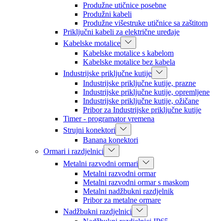
Produžne utičnice posebne
Produžni kabeli
Produžne višestruke utičnice sa zaštitom
Priključni kabeli za električne uređaje
Kabelske motalice
Kabelske motalice s kabelom
Kabelske motalice bez kabela
Industrijske priključne kutije
Industrijske priključne kutije, prazne
Industrijske priključne kutije, opremljene
Industrijske priključne kutije, ožičane
Pribor za Industrijske priključne kutije
Timer - programator vremena
Strujni konektori
Banana konektori
Ormari i razdjelnici
Metalni razvodni ormari
Metalni razvodni ormar
Metalni razvodni ormar s maskom
Metalni nadžbukni razdjelnik
Pribor za metalne ormare
Nadžbukni razdjelnici