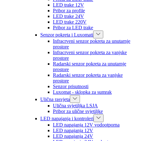
LED trake 12V
Pribor za profile
LED trake 24V
LED trake 220V
Pribor za LED trake
Senzor pokreta i Luxomati
Infracrveni senzor pokreta za unutarnje
prostore
Infracrveni senzor pokreta za vanjske
prostore
Radarski senzor pokreta za unutarnje
prostore
Radarski senzor pokreta za vanjske
prostore
Senzor prisutnosti
Luxomat - sklopka za sumrak
Ulična rasvjeta
Ulična svjetiljka LSJA
Pribor za ulične svjetiljke
LED napajanja i kontroleri
LED napajanja 12V vodootporna
LED napajanja 12V
LED napajanja 24V