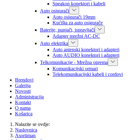
Speakon konektori i kabeli
Auto osigurači
Auto osigurači 19mm
Kućišta za auto osigurače
Baterije, punjači, ispravljači
Adapter mrežni AC-DC
Auto elektrika
Auto antenski konektori i adapteri
Auto AUDIO konektori i adapteri
Telkomunikacije - Mrežna oprema
Komunikacijski ormari
Telekomunikacijski kabeli i cordovi
Brendovi
Galerija
Novosti
Administracija
Kontakt
O nama
Košarica
Nalazite se ovdje:
Naslovnica
Asortiman