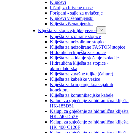
Ključevi
Pištolj za brtvene mase
Foršpani - sajle za uvlačenje
Ključevi višenamjenski
Kliješta višenamjenska
Kliješta za stopice,tuljke,vezice
Kliješta za izolirane stopice
Kliješta za neizolirane stopice
Kliješta za neizolirane FASTON stopice
Hidraulična kliješta za stopice
Kliješta za skidanje sječenje izolacije
Hidraulična kliješta za stopice -
akumulatorska
Kliješta za završne tuljke (čahure)
Kliješta za kabelske vezice
Kliješta za krimpanje koaksijalnih
konektora
Kliješta za komunikacijske kabele
Kalupi za gnječenje za hidraulična kliješta
HK-185D51
Kalupi za gnječenje za hidraulična kliješta
HK-240-D52F
Kalupi za gnječenje za hidraulična kliješta
HK-400-C120F
Kalupi za gnječenje za hidraulična kliješta