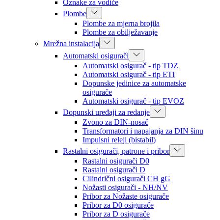
Oznake za vodiče
Plombe
Plombe za mjerna brojila
Plombe za obilježavanje
Mrežna instalacija
Automatski osigurači
Automatski osigurač - tip TDZ
Automatski osigurač - tip ETI
Dopunske jedinice za automatske
osigurače
Automatski osigurač - tip EVOZ
Dopunski uređaji za redanje
Zvono za DIN-nosač
Transformatori i napajanja za DIN šinu
Impulsni releji (bistabil)
Rastalni osigurači, patrone i pribor
Rastalni osigurači D0
Rastalni osigurači D
Cilindrični osigurači CH gG
Nožasti osigurači - NH/NV
Pribor za Nožaste osigurače
Pribor za D0 osigurače
Pribor za D osigurače