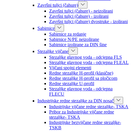
Završni tuljci (čahure)
Završni tuljci (čahure) - neizolirani
Završni tuljci (čahure) - izolirani
Završni tuljci (čahure) dvostruke - izolirani
Sabirnice
Sabirnice za redanje
Sabirnice N/PE neizolirane
Sabirnice izolirane za DIN šine
Stezaljke vijčane
Stezaljke glavnog voda - odcjepna FLS
Stezaljke glavnog voda - odcjepna FLEAL
Vijčani spojni elementi
Redne stezaljke H-profil (klasične)
Redne stezaljke H-profil sa pločicom
Redne stezaljke U-profil
Stezaljke glavnog voda - odcjepna
FLECU
Industrijske redne stezaljke za DIN nosač
Industrijske vijčane redne stezaljke- TSKA
Pribor za Industrijske vijčane redne
stezaljke- TSKA
Industrijske bezvijčane redne stezaljke-
TSKB