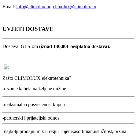
Email:
info@climolux.hr
climolux@climolux.hr
UVJETI DOSTAVE
Dostava: GLS-om (
iznad 130,00€ besplatna dostava
).
Zašto CLIMOLUX elektrotehnika?
-rezanje kabela na željene dužine
-maksimalna posvećenost kupcu
-partnerski i prijateljski odnos
-najbolji prodajni mix u regiji- cijene,asortiman,uslužnost, brzina