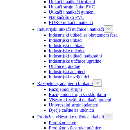
Utikači i natikači trofazni
Utikači strujni šuko PVC
Utikači i natikači gumeni
Natikači šuko PVC
EURO utikači i natikači
Industrijski utikači utičnice i natikači
Industrisjki utikači sa okretanjem faza
Industrijski utikači
Industrijski natikači
Industrijske utičnice
Industrijski utikači nadgradni
Industrijske utičnice ugradne
Utičnice ugradne
Industrijski adapteri
Industrijski razdjelnici
Razdjelnici, adapteri i blokade
Razdjelnici strujni
Razdjelnici strujni sa sklopkom
Višestruki zaštitni natikači gumeni
Univrezalni strujni adapteri
Dječje zaštite za utičnicu
Produžne višestruke utičnice i kabeli
Produžne letve
Produžne višestruke utičnice