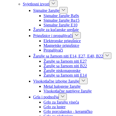
Svjetlosni izvori
Signalne žarulje
Signalne žarulje Ba9s
Signalne žarulje Ba15
Signalne žarulje E10
Žarulje za kućanske uređaje
Prigušnice i propaljivači
Elektronske prigušnice
Magnetske prigušnice
Propaljivači
Žarulje sa žarnom niti E14, E27, E40, B22
Žarulje sa žarnom niti E27
Žarulje sa žarnom niti B22
Žarulje niskonaponske
Žarulje sa žarnom niti E14
Visokotlačne izbojne žarulje
Metal halogene žarulje
Visokotlačne natrijeve žarulje
Grla i podnožja
Grlo za žarulju viseća
Grlo za luster
Grlo porculansko - keramičko