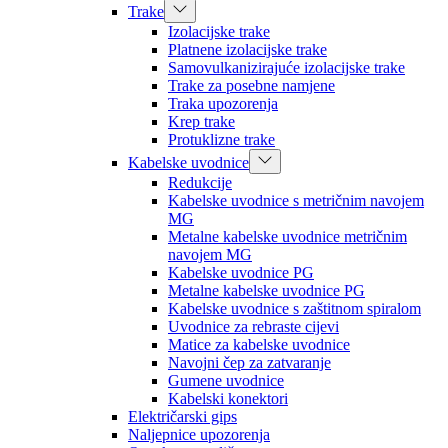
Trake
Izolacijske trake
Platnene izolacijske trake
Samovulkanizirajuće izolacijske trake
Trake za posebne namjene
Traka upozorenja
Krep trake
Protuklizne trake
Kabelske uvodnice
Redukcije
Kabelske uvodnice s metričnim navojem
MG
Metalne kabelske uvodnice metričnim
navojem MG
Kabelske uvodnice PG
Metalne kabelske uvodnice PG
Kabelske uvodnice s zaštitnom spiralom
Uvodnice za rebraste cijevi
Matice za kabelske uvodnice
Navojni čep za zatvaranje
Gumene uvodnice
Kabelski konektori
Električarski gips
Naljepnice upozorenja