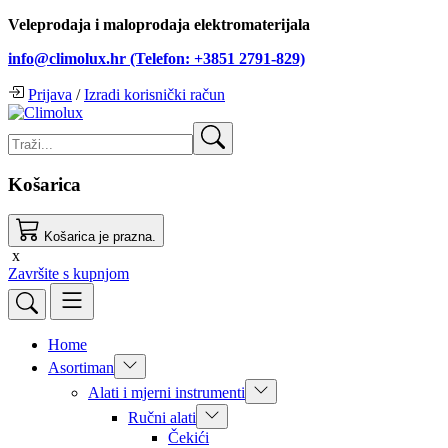
Veleprodaja i maloprodaja elektromaterijala
info@climolux.hr (Telefon: +3851 2791-829)
Prijava
/
Izradi korisnički račun
Košarica
Košarica je prazna.
x
Završite s kupnjom
Home
Asortiman
Alati i mjerni instrumenti
Ručni alati
Čekići