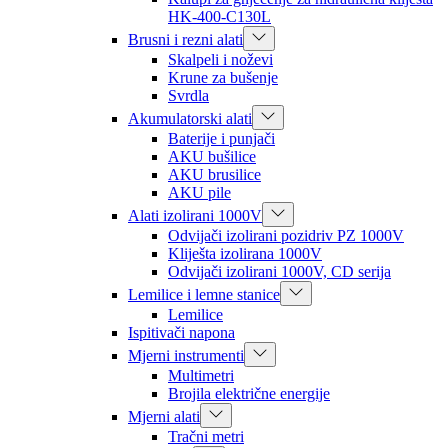
HK-400-C130L
Brusni i rezni alati
Skalpeli i noževi
Krune za bušenje
Svrdla
Akumulatorski alati
Baterije i punjači
AKU bušilice
AKU brusilice
AKU pile
Alati izolirani 1000V
Odvijači izolirani pozidriv PZ 1000V
Kliješta izolirana 1000V
Odvijači izolirani 1000V, CD serija
Lemilice i lemne stanice
Lemilice
Ispitivači napona
Mjerni instrumenti
Multimetri
Brojila električne energije
Mjerni alati
Tračni metri