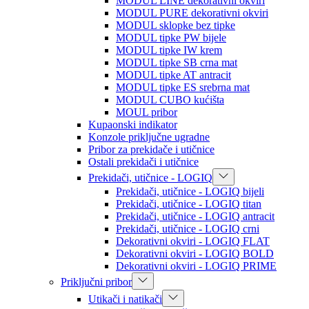
MODUL LINE dekorativni okviri
MODUL PURE dekorativni okviri
MODUL sklopke bez tipke
MODUL tipke PW bijele
MODUL tipke IW krem
MODUL tipke SB crna mat
MODUL tipke AT antracit
MODUL tipke ES srebrna mat
MODUL CUBO kućišta
MOUL pribor
Kupaonski indikator
Konzole priključne ugradne
Pribor za prekidače i utičnice
Ostali prekidači i utičnice
Prekidači, utičnice - LOGIQ
Prekidači, utičnice - LOGIQ bijeli
Prekidači, utičnice - LOGIQ titan
Prekidači, utičnice - LOGIQ antracit
Prekidači, utičnice - LOGIQ crni
Dekorativni okviri - LOGIQ FLAT
Dekorativni okviri - LOGIQ BOLD
Dekorativni okviri - LOGIQ PRIME
Priključni pribor
Utikači i natikači