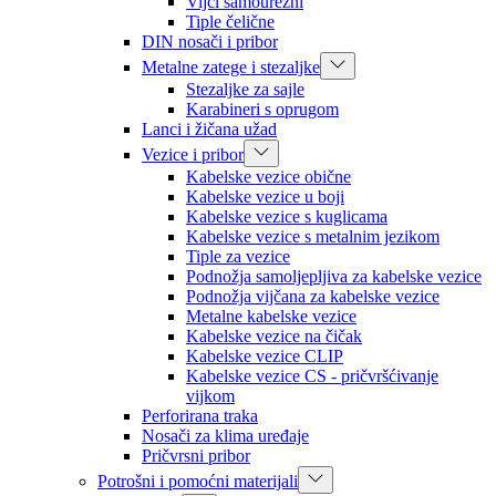
Vijci samourezni
Tiple čelične
DIN nosači i pribor
Metalne zatege i stezaljke
Stezaljke za sajle
Karabineri s oprugom
Lanci i žičana užad
Vezice i pribor
Kabelske vezice obične
Kabelske vezice u boji
Kabelske vezice s kuglicama
Kabelske vezice s metalnim jezikom
Tiple za vezice
Podnožja samoljepljiva za kabelske vezice
Podnožja vijčana za kabelske vezice
Metalne kabelske vezice
Kabelske vezice na čičak
Kabelske vezice CLIP
Kabelske vezice CS - pričvršćivanje
vijkom
Perforirana traka
Nosači za klima uređaje
Pričvrsni pribor
Potrošni i pomoćni materijali