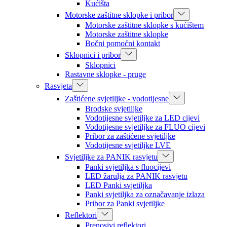
Kućišta
Motorske zaštitne sklopke i pribor
Motorske zaštitne sklopke s kućištem
Motorske zaštitne sklopke
Bočni pomoćni kontakt
Sklopnici i pribor
Sklopnici
Rastavne sklopke - pruge
Rasvjeta
Zaštićene svjetiljke - vodotijesne
Brodske svjetiljke
Vodotijesne svjetiljke za LED cijevi
Vodotijesne svjetiljke za FLUO cijevi
Pribor za zaštićene svjetiljke
Vodotijesne svjetiljke LVE
Svjetiljke za PANIK rasvjetu
Panki svjetiljka s fluocijevi
LED žarulja za PANIK rasvjetu
LED Panki svjetiljka
Panki svjetiljka za označavanje izlaza
Pribor za Panki svjetiljke
Reflektori
Prenosivi reflektori