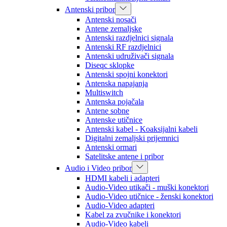
Antenski pribor
Antenski nosači
Antene zemaljske
Antenski razdjelnici signala
Antenski RF razdjelnici
Antenski udruživači signala
Diseqc sklopke
Antenski spojni konektori
Antenska napajanja
Multiswitch
Antenska pojačala
Antene sobne
Antenske utičnice
Antenski kabel - Koaksijalni kabeli
Digitalni zemaljski prijemnici
Antenski ormari
Satelitske antene i pribor
Audio i Video pribor
HDMI kabeli i adapteri
Audio-Video utikači - muški konektori
Audio-Video utičnice - ženski konektori
Audio-Video adapteri
Kabel za zvučnike i konektori
Audio-Video kabeli