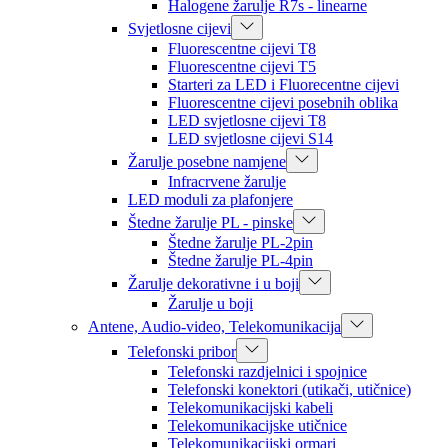
Halogene žarulje R7s - linearne
Svjetlosne cijevi
Fluorescentne cijevi T8
Fluorescentne cijevi T5
Starteri za LED i Fluorecentne cijevi
Fluorescentne cijevi posebnih oblika
LED svjetlosne cijevi T8
LED svjetlosne cijevi S14
Žarulje posebne namjene
Infracrvene žarulje
LED moduli za plafonjere
Štedne žarulje PL - pinske
Štedne žarulje PL-2pin
Štedne žarulje PL-4pin
Žarulje dekorativne i u boji
Žarulje u boji
Antene, Audio-video, Telekomunikacija
Telefonski pribor
Telefonski razdjelnici i spojnice
Telefonski konektori (utikači, utičnice)
Telekomunikacijski kabeli
Telekomunikacijske utičnice
Telekomunikacijski ormari