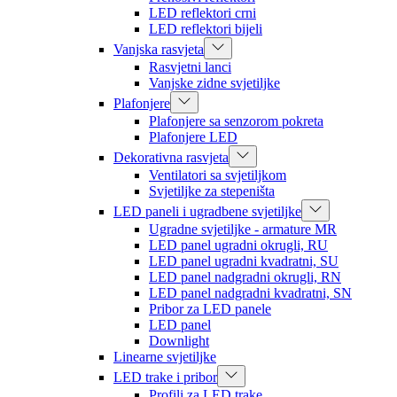
LED reflektori crni
LED reflektori bijeli
Vanjska rasvjeta
Rasvjetni lanci
Vanjske zidne svjetiljke
Plafonjere
Plafonjere sa senzorom pokreta
Plafonjere LED
Dekorativna rasvjeta
Ventilatori sa svjetiljkom
Svjetiljke za stepeništa
LED paneli i ugradbene svjetiljke
Ugradne svjetiljke - armature MR
LED panel ugradni okrugli, RU
LED panel ugradni kvadratni, SU
LED panel nadgradni okrugli, RN
LED panel nadgradni kvadratni, SN
Pribor za LED panele
LED panel
Downlight
Linearne svjetiljke
LED trake i pribor
Profili za LED trake