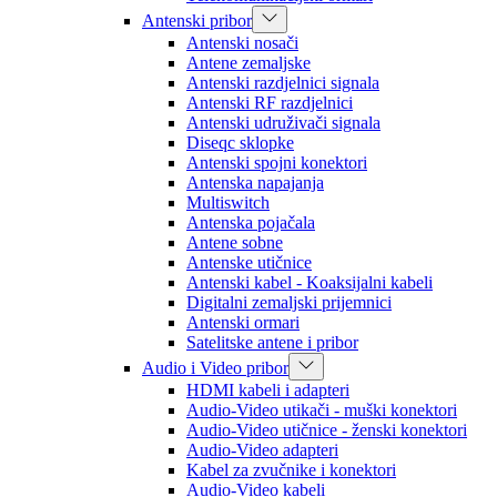
Antenski pribor
Antenski nosači
Antene zemaljske
Antenski razdjelnici signala
Antenski RF razdjelnici
Antenski udruživači signala
Diseqc sklopke
Antenski spojni konektori
Antenska napajanja
Multiswitch
Antenska pojačala
Antene sobne
Antenske utičnice
Antenski kabel - Koaksijalni kabeli
Digitalni zemaljski prijemnici
Antenski ormari
Satelitske antene i pribor
Audio i Video pribor
HDMI kabeli i adapteri
Audio-Video utikači - muški konektori
Audio-Video utičnice - ženski konektori
Audio-Video adapteri
Kabel za zvučnike i konektori
Audio-Video kabeli