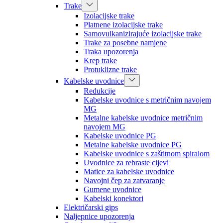
Trake
Izolacijske trake
Platnene izolacijske trake
Samovulkanizirajuće izolacijske trake
Trake za posebne namjene
Traka upozorenja
Krep trake
Protuklizne trake
Kabelske uvodnice
Redukcije
Kabelske uvodnice s metričnim navojem
MG
Metalne kabelske uvodnice metričnim
navojem MG
Kabelske uvodnice PG
Metalne kabelske uvodnice PG
Kabelske uvodnice s zaštitnom spiralom
Uvodnice za rebraste cijevi
Matice za kabelske uvodnice
Navojni čep za zatvaranje
Gumene uvodnice
Kabelski konektori
Električarski gips
Naljepnice upozorenja