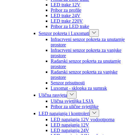
LED trake 12V
Pribor za profile
LED trake 24V
LED trake 220V
Pribor za LED trake
Senzor pokreta i Luxomati
Infracrveni senzor pokreta za unutarnje
prostore
Infracrveni senzor pokreta za vanjske
prostore
Radarski senzor pokreta za unutarnje
prostore
Radarski senzor pokreta za vanjske
prostore
Senzor prisutnosti
Luxomat - sklopka za sumrak
Ulična rasvjeta
Ulična svjetiljka LSJA
Pribor za ulične svjetiljke
LED napajanja i kontroleri
LED napajanja 12V vodootporna
LED napajanja 12V
LED napajanja 24V