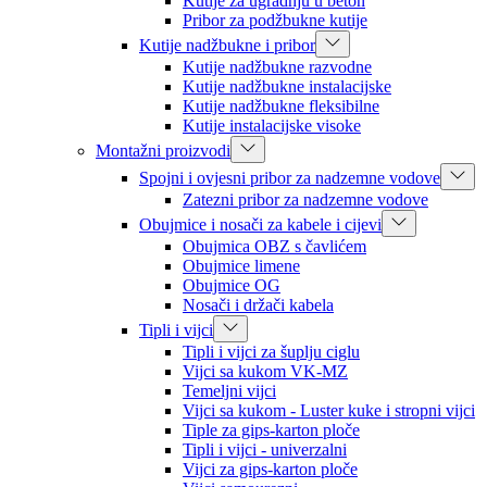
Kutije za ugradnju u beton
Pribor za podžbukne kutije
Kutije nadžbukne i pribor
Kutije nadžbukne razvodne
Kutije nadžbukne instalacijske
Kutije nadžbukne fleksibilne
Kutije instalacijske visoke
Montažni proizvodi
Spojni i ovjesni pribor za nadzemne vodove
Zatezni pribor za nadzemne vodove
Obujmice i nosači za kabele i cijevi
Obujmica OBZ s čavlićem
Obujmice limene
Obujmice OG
Nosači i držači kabela
Tipli i vijci
Tipli i vijci za šuplju ciglu
Vijci sa kukom VK-MZ
Temeljni vijci
Vijci sa kukom - Luster kuke i stropni vijci
Tiple za gips-karton ploče
Tipli i vijci - univerzalni
Vijci za gips-karton ploče