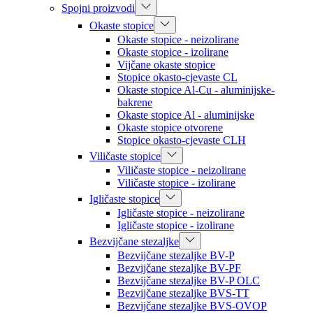
Spojni proizvodi
Okaste stopice
Okaste stopice - neizolirane
Okaste stopice - izolirane
Vijčane okaste stopice
Stopice okasto-cjevaste CL
Okaste stopice Al-Cu - aluminijske-
bakrene
Okaste stopice Al - aluminijske
Okaste stopice otvorene
Stopice okasto-cjevaste CLH
Viličaste stopice
Viličaste stopice - neizolirane
Viličaste stopice - izolirane
Igličaste stopice
Igličaste stopice - neizolirane
Igličaste stopice - izolirane
Bezvijčane stezaljke
Bezvijčane stezaljke BV-P
Bezvijčane stezaljke BV-PF
Bezvijčane stezaljke BV-P OLC
Bezvijčane stezaljke BVS-TT
Bezvijčane stezaljke BVS-OVOP