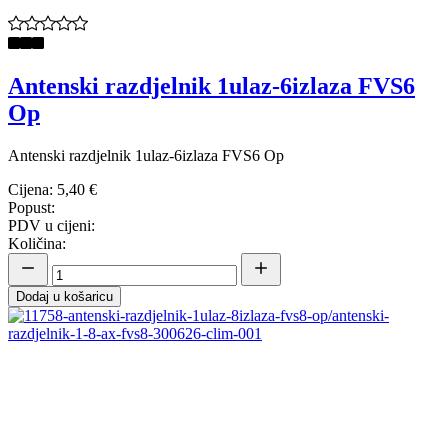
Antenski razdjelnik 1ulaz-6izlaza FVS6
Op
Antenski razdjelnik 1ulaz-6izlaza FVS6 Op
Cijena:
5,40 €
Popust:
PDV u cijeni:
Količina:
Dodaj u košaricu