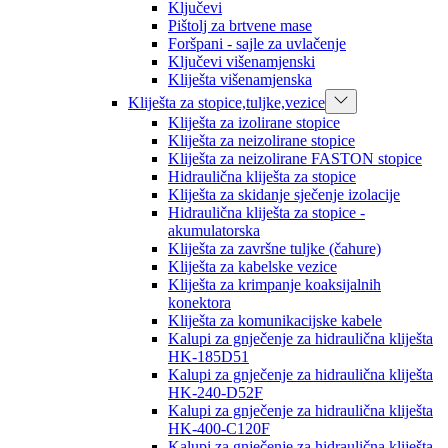
Ključevi
Pištolj za brtvene mase
Foršpani - sajle za uvlačenje
Ključevi višenamjenski
Kliješta višenamjenska
Kliješta za stopice,tuljke,vezice
Kliješta za izolirane stopice
Kliješta za neizolirane stopice
Kliješta za neizolirane FASTON stopice
Hidraulična kliješta za stopice
Kliješta za skidanje sječenje izolacije
Hidraulična kliješta za stopice -
akumulatorska
Kliješta za završne tuljke (čahure)
Kliješta za kabelske vezice
Kliješta za krimpanje koaksijalnih
konektora
Kliješta za komunikacijske kabele
Kalupi za gnječenje za hidraulična kliješta
HK-185D51
Kalupi za gnječenje za hidraulična kliješta
HK-240-D52F
Kalupi za gnječenje za hidraulična kliješta
HK-400-C120F
Kalupi za gnječenje za hidraulična kliješta