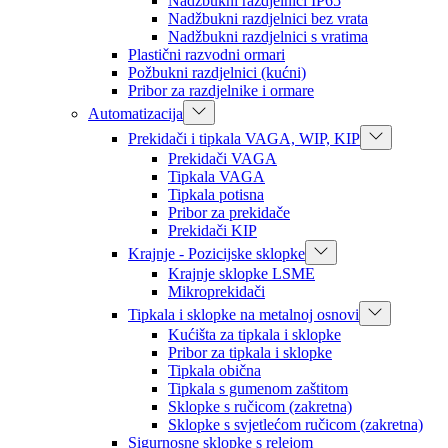
Nadžbukni razdjelnici IP65
Nadžbukni razdjelnici bez vrata
Nadžbukni razdjelnici s vratima
Plastični razvodni ormari
Požbukni razdjelnici (kućni)
Pribor za razdjelnike i ormare
Automatizacija
Prekidači i tipkala VAGA, WIP, KIP
Prekidači VAGA
Tipkala VAGA
Tipkala potisna
Pribor za prekidače
Prekidači KIP
Krajnje - Pozicijske sklopke
Krajnje sklopke LSME
Mikroprekidači
Tipkala i sklopke na metalnoj osnovi
Kućišta za tipkala i sklopke
Pribor za tipkala i sklopke
Tipkala obična
Tipkala s gumenom zaštitom
Sklopke s ručicom (zakretna)
Sklopke s svjetlećom ručicom (zakretna)
Sigurnosne sklopke s relejom