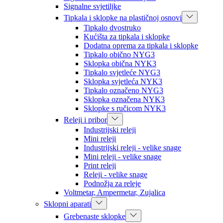
Signalne svjetiljke
Tipkala i sklopke na plastičnoj osnovi
Tipkalo dvostruko
Kućišta za tipkala i sklopke
Dodatna oprema za tipkala i sklopke
Tipkalo obično NYG3
Sklopka obična NYK3
Tipkalo svjetleće NYG3
Sklopka svjetleća NYK3
Tipkalo označeno NYG3
Sklopka označena NYK3
Sklopke s ručicom NYK3
Releji i pribor
Industrijski releji
Mini releji
Industrijski releji - velike snage
Mini releji - velike snage
Print releji
Releji - velike snage
Podnožja za releje
Voltmetar, Ampermetar, Zujalica
Sklopni aparati
Grebenaste sklopke