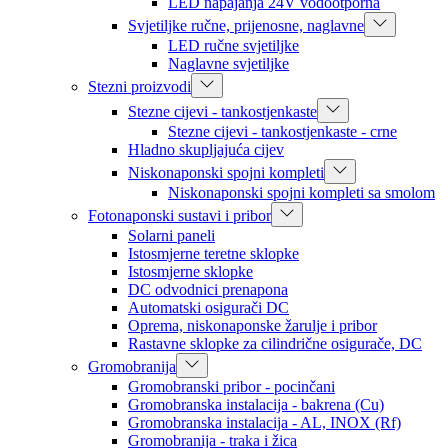
LED napajanja 24V vodootporna
Svjetiljke ručne, prijenosne, naglavne
LED ručne svjetiljke
Naglavne svjetiljke
Stezni proizvodi
Stezne cijevi - tankostjenkaste
Stezne cijevi - tankostjenkaste - crne
Hladno skupljajuća cijev
Niskonaponski spojni kompleti
Niskonaponski spojni kompleti sa smolom
Fotonaponski sustavi i pribor
Solarni paneli
Istosmjerne teretne sklopke
Istosmjerne sklopke
DC odvodnici prenapona
Automatski osigurači DC
Oprema, niskonaponske žarulje i pribor
Rastavne sklopke za cilindrične osigurače, DC
Gromobranija
Gromobranski pribor - pocinčani
Gromobranska instalacija - bakrena (Cu)
Gromobranska instalacija - AL, INOX (Rf)
Gromobranija - traka i žica