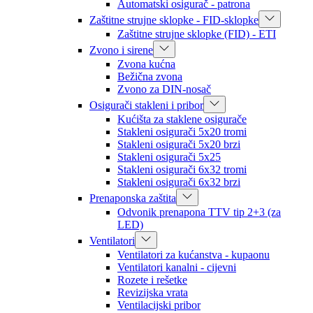
Automatski osigurač - patrona
Zaštitne strujne sklopke - FID-sklopke
Zaštitne strujne sklopke (FID) - ETI
Zvono i sirene
Zvona kućna
Bežična zvona
Zvono za DIN-nosač
Osigurači stakleni i pribor
Kućišta za staklene osigurače
Stakleni osigurači 5x20 tromi
Stakleni osigurači 5x20 brzi
Stakleni osigurači 5x25
Stakleni osigurači 6x32 tromi
Stakleni osigurači 6x32 brzi
Prenaponska zaštita
Odvonik prenapona TTV tip 2+3 (za
LED)
Ventilatori
Ventilatori za kućanstva - kupaonu
Ventilatori kanalni - cijevni
Rozete i rešetke
Revizijska vrata
Ventilacijski pribor