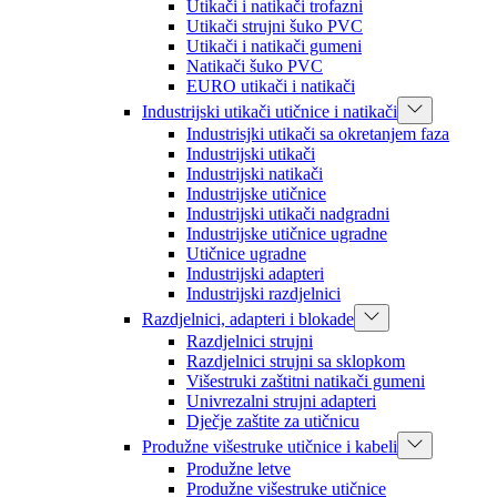
Utikači i natikači trofazni
Utikači strujni šuko PVC
Utikači i natikači gumeni
Natikači šuko PVC
EURO utikači i natikači
Industrijski utikači utičnice i natikači
Industrisjki utikači sa okretanjem faza
Industrijski utikači
Industrijski natikači
Industrijske utičnice
Industrijski utikači nadgradni
Industrijske utičnice ugradne
Utičnice ugradne
Industrijski adapteri
Industrijski razdjelnici
Razdjelnici, adapteri i blokade
Razdjelnici strujni
Razdjelnici strujni sa sklopkom
Višestruki zaštitni natikači gumeni
Univrezalni strujni adapteri
Dječje zaštite za utičnicu
Produžne višestruke utičnice i kabeli
Produžne letve
Produžne višestruke utičnice