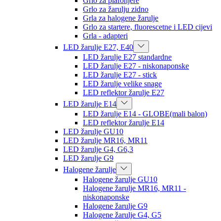
Grlo za plafonjere
Grlo za žarulju zidno
Grla za halogene žarulje
Grlo za startere, fluorescetne i LED cijevi
Grla - adapteri
LED žarulje E27, E40
LED žarulje E27 standardne
LED žarulje E27 - niskonaponske
LED žarulje E27 - stick
LED žarulje velike snage
LED reflektor žarulje E27
LED žarulje E14
LED žarulje E14 - GLOBE(mali balon)
LED reflektor žarulje E14
LED žarulje GU10
LED žarulje MR16, MR11
LED žarulje G4, G6,3
LED žarulje G9
Halogene žarulje
Halogene žarulje GU10
Halogene žarulje MR16, MR11 -
niskonaponske
Halogene žarulje G9
Halogene žarulje G4, G5