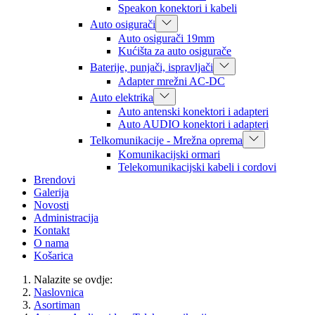
Speakon konektori i kabeli
Auto osigurači
Auto osigurači 19mm
Kućišta za auto osigurače
Baterije, punjači, ispravljači
Adapter mrežni AC-DC
Auto elektrika
Auto antenski konektori i adapteri
Auto AUDIO konektori i adapteri
Telkomunikacije - Mrežna oprema
Komunikacijski ormari
Telekomunikacijski kabeli i cordovi
Brendovi
Galerija
Novosti
Administracija
Kontakt
O nama
Košarica
Nalazite se ovdje:
Naslovnica
Asortiman