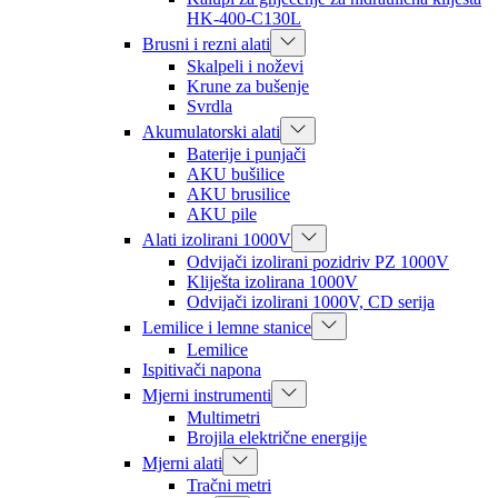
HK-400-C130L
Brusni i rezni alati
Skalpeli i noževi
Krune za bušenje
Svrdla
Akumulatorski alati
Baterije i punjači
AKU bušilice
AKU brusilice
AKU pile
Alati izolirani 1000V
Odvijači izolirani pozidriv PZ 1000V
Kliješta izolirana 1000V
Odvijači izolirani 1000V, CD serija
Lemilice i lemne stanice
Lemilice
Ispitivači napona
Mjerni instrumenti
Multimetri
Brojila električne energije
Mjerni alati
Tračni metri