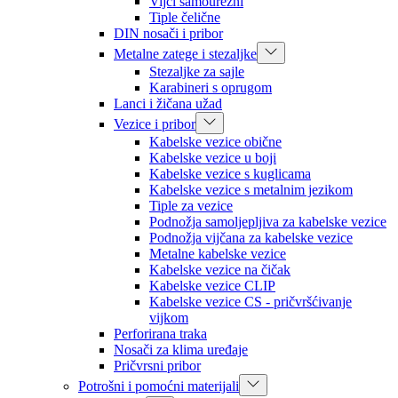
Vijci samourezni
Tiple čelične
DIN nosači i pribor
Metalne zatege i stezaljke
Stezaljke za sajle
Karabineri s oprugom
Lanci i žičana užad
Vezice i pribor
Kabelske vezice obične
Kabelske vezice u boji
Kabelske vezice s kuglicama
Kabelske vezice s metalnim jezikom
Tiple za vezice
Podnožja samoljepljiva za kabelske vezice
Podnožja vijčana za kabelske vezice
Metalne kabelske vezice
Kabelske vezice na čičak
Kabelske vezice CLIP
Kabelske vezice CS - pričvršćivanje
vijkom
Perforirana traka
Nosači za klima uređaje
Pričvrsni pribor
Potrošni i pomoćni materijali