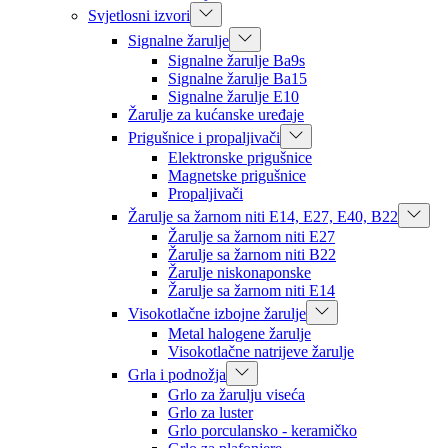
Svjetlosni izvori
Signalne žarulje
Signalne žarulje Ba9s
Signalne žarulje Ba15
Signalne žarulje E10
Žarulje za kućanske uređaje
Prigušnice i propaljivači
Elektronske prigušnice
Magnetske prigušnice
Propaljivači
Žarulje sa žarnom niti E14, E27, E40, B22
Žarulje sa žarnom niti E27
Žarulje sa žarnom niti B22
Žarulje niskonaponske
Žarulje sa žarnom niti E14
Visokotlačne izbojne žarulje
Metal halogene žarulje
Visokotlačne natrijeve žarulje
Grla i podnožja
Grlo za žarulju viseća
Grlo za luster
Grlo porculansko - keramičko