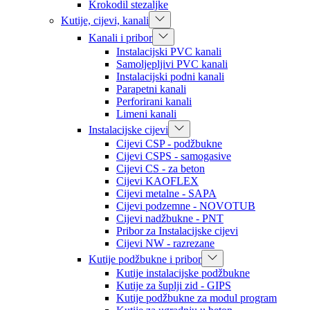
Krokodil stezaljke
Kutije, cijevi, kanali
Kanali i pribor
Instalacijski PVC kanali
Samoljepljivi PVC kanali
Instalacijski podni kanali
Parapetni kanali
Perforirani kanali
Limeni kanali
Instalacijske cijevi
Cijevi CSP - podžbukne
Cijevi CSPS - samogasive
Cijevi CS - za beton
Cijevi KAOFLEX
Cijevi metalne - SAPA
Cijevi podzemne - NOVOTUB
Cijevi nadžbukne - PNT
Pribor za Instalacijske cijevi
Cijevi NW - razrezane
Kutije podžbukne i pribor
Kutije instalacijske podžbukne
Kutije za šuplji zid - GIPS
Kutije podžbukne za modul program