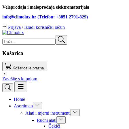
Veleprodaja i maloprodaja elektromaterijala
info@climolux.hr (Telefon: +3851 2791-829)
Prijava
/
Izradi korisnički račun
Košarica
Košarica je prazna.
x
Završite s kupnjom
Home
Asortiman
Alati i mjerni instrumenti
Ručni alati
Čekići