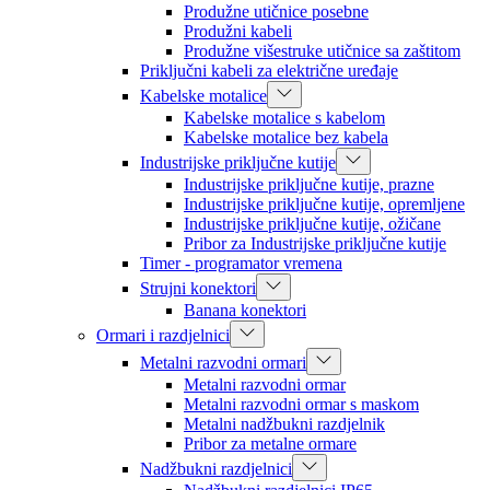
Produžne utičnice posebne
Produžni kabeli
Produžne višestruke utičnice sa zaštitom
Priključni kabeli za električne uređaje
Kabelske motalice
Kabelske motalice s kabelom
Kabelske motalice bez kabela
Industrijske priključne kutije
Industrijske priključne kutije, prazne
Industrijske priključne kutije, opremljene
Industrijske priključne kutije, ožičane
Pribor za Industrijske priključne kutije
Timer - programator vremena
Strujni konektori
Banana konektori
Ormari i razdjelnici
Metalni razvodni ormari
Metalni razvodni ormar
Metalni razvodni ormar s maskom
Metalni nadžbukni razdjelnik
Pribor za metalne ormare
Nadžbukni razdjelnici