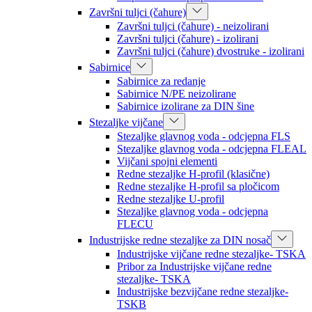
Završni tuljci (čahure)
Završni tuljci (čahure) - neizolirani
Završni tuljci (čahure) - izolirani
Završni tuljci (čahure) dvostruke - izolirani
Sabirnice
Sabirnice za redanje
Sabirnice N/PE neizolirane
Sabirnice izolirane za DIN šine
Stezaljke vijčane
Stezaljke glavnog voda - odcjepna FLS
Stezaljke glavnog voda - odcjepna FLEAL
Vijčani spojni elementi
Redne stezaljke H-profil (klasične)
Redne stezaljke H-profil sa pločicom
Redne stezaljke U-profil
Stezaljke glavnog voda - odcjepna
FLECU
Industrijske redne stezaljke za DIN nosač
Industrijske vijčane redne stezaljke- TSKA
Pribor za Industrijske vijčane redne
stezaljke- TSKA
Industrijske bezvijčane redne stezaljke-
TSKB