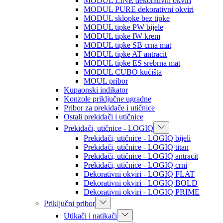
MODUL LINE dekorativni okviri
MODUL PURE dekorativni okviri
MODUL sklopke bez tipke
MODUL tipke PW bijele
MODUL tipke IW krem
MODUL tipke SB crna mat
MODUL tipke AT antracit
MODUL tipke ES srebrna mat
MODUL CUBO kućišta
MOUL pribor
Kupaonski indikator
Konzole priključne ugradne
Pribor za prekidače i utičnice
Ostali prekidači i utičnice
Prekidači, utičnice - LOGIQ
Prekidači, utičnice - LOGIQ bijeli
Prekidači, utičnice - LOGIQ titan
Prekidači, utičnice - LOGIQ antracit
Prekidači, utičnice - LOGIQ crni
Dekorativni okviri - LOGIQ FLAT
Dekorativni okviri - LOGIQ BOLD
Dekorativni okviri - LOGIQ PRIME
Priključni pribor
Utikači i natikači