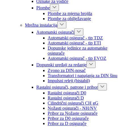
Oznake za vodiče
Plombe
Plombe za mjerna brojila
Plombe za obilježavanje
Mrežna instalacija
Automatski osigurači
Automatski osigurač - tip TDZ
Automatski osigurač - tip ETI
Dopunske jedinice za automatske
osigurače
Automatski osigurač - tip EVOZ
Dopunski uređaji za redanje
Zvono za DIN-nosač
Transformatori i napajanja za DIN šinu
Impulsni releji (bistabil)
Rastalni osigurači, patrone i pribor
Rastalni osigurači D0
Rastalni osigurači D
Cilindrični osigurači CH gG
Nožasti osigurači - NH/NV
Pribor za Nožaste osigurače
Pribor za D0 osigurače
Pribor za D osigurače