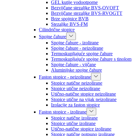
GEL kutije vodootporne
Bezvijčane stezaljke BVS-OVOFT
Bezvijčane stezaljke BVS-RVOGTT
Brze spojnice BVB
Stezaljke BVS-FM
Cilindrične stopice
Spojne čahure
Spojne čahure - izolirane
Spojne čahure - neizolirane
Termoskupljajuće spojne čahure
Termoskupljajuće spojne čahure s tinolom
Spojne čahure - vijčane
Aluminijske spojne čahure
Faston stopice - neizolirane
Stopice natične neizolirane
Stopice utične neizolirane
Utično-natične stopice neizolirane
Stopice utične na vijak neizolirane
Izolacije za faston stopice
Faston stopice - izolirane
Stopice natične izolirane
Stopice utične izolirane
Utično-natične stopice izolirane
Stopice natične potpuno izolirane