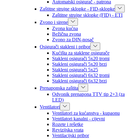
Automatski osigurač - patrona
Zaštitne strujne sklopke - FID-sklopke
Zaštitne strujne sklopke (FID) - ETI
Zvono i sirene
Zvona kućna
Bežična zvona
Zvono za DIN-nosač
Osigurači stakleni i pribor
Kućišta za staklene osigurače
Stakleni osigurači 5x20 tromi
Stakleni osigurači 5x20 brzi
Stakleni osigurači 5x25
Stakleni osigurači 6x32 tromi
Stakleni osigurači 6x32 brzi
Prenaponska zaštita
Odvonik prenapona TTV tip 2+3 (za
LED)
Ventilatori
Ventilatori za kućanstva - kupaonu
Ventilatori kanalni - cijevni
Rozete i rešetke
Revizijska vrata
Ventilacijski pribor