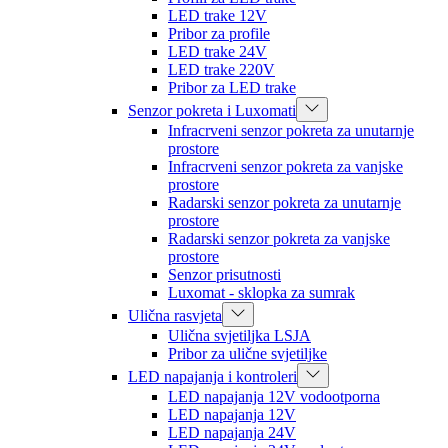
LED trake 12V
Pribor za profile
LED trake 24V
LED trake 220V
Pribor za LED trake
Senzor pokreta i Luxomati
Infracrveni senzor pokreta za unutarnje
prostore
Infracrveni senzor pokreta za vanjske
prostore
Radarski senzor pokreta za unutarnje
prostore
Radarski senzor pokreta za vanjske
prostore
Senzor prisutnosti
Luxomat - sklopka za sumrak
Ulična rasvjeta
Ulična svjetiljka LSJA
Pribor za ulične svjetiljke
LED napajanja i kontroleri
LED napajanja 12V vodootporna
LED napajanja 12V
LED napajanja 24V