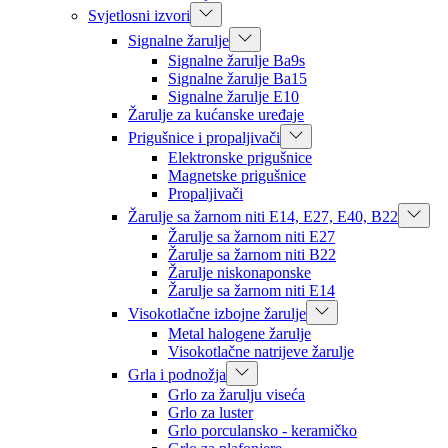
Svjetlosni izvori
Signalne žarulje
Signalne žarulje Ba9s
Signalne žarulje Ba15
Signalne žarulje E10
Žarulje za kućanske uređaje
Prigušnice i propaljivači
Elektronske prigušnice
Magnetske prigušnice
Propaljivači
Žarulje sa žarnom niti E14, E27, E40, B22
Žarulje sa žarnom niti E27
Žarulje sa žarnom niti B22
Žarulje niskonaponske
Žarulje sa žarnom niti E14
Visokotlačne izbojne žarulje
Metal halogene žarulje
Visokotlačne natrijeve žarulje
Grla i podnožja
Grlo za žarulju viseća
Grlo za luster
Grlo porculansko - keramičko