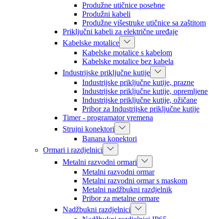
Produžne utičnice posebne
Produžni kabeli
Produžne višestruke utičnice sa zaštitom
Priključni kabeli za električne uređaje
Kabelske motalice
Kabelske motalice s kabelom
Kabelske motalice bez kabela
Industrijske priključne kutije
Industrijske priključne kutije, prazne
Industrijske priključne kutije, opremljene
Industrijske priključne kutije, ožičane
Pribor za Industrijske priključne kutije
Timer - programator vremena
Strujni konektori
Banana konektori
Ormari i razdjelnici
Metalni razvodni ormari
Metalni razvodni ormar
Metalni razvodni ormar s maskom
Metalni nadžbukni razdjelnik
Pribor za metalne ormare
Nadžbukni razdjelnici