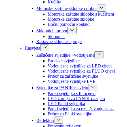
Kućišta
Motorske zaštitne sklopke i pribor
Motorske zaštitne sklopke s kućištem
Motorske zaštitne sklopke
Bočni pomoćni kontakt
Sklopnici i pribor
Sklopnici
Rastavne sklopke - pruge
Rasvjeta
Zaštićene svjetiljke - vodotijesne
Brodske svjetiljke
Vodotijesne svjetiljke za LED cijevi
Vodotijesne svjetiljke za FLUO cijevi
Pribor za zaštićene svjetiljke
Vodotijesne svjetiljke LVE
Svjetiljke za PANIK rasvjetu
Panki svjetiljka s fluocijevi
LED žarulja za PANIK rasvjetu
LED Panki svjetiljka
Panki svjetiljka za označavanje izlaza
Pribor za Panki svjetiljke
Reflektori
Prenosivi reflektori