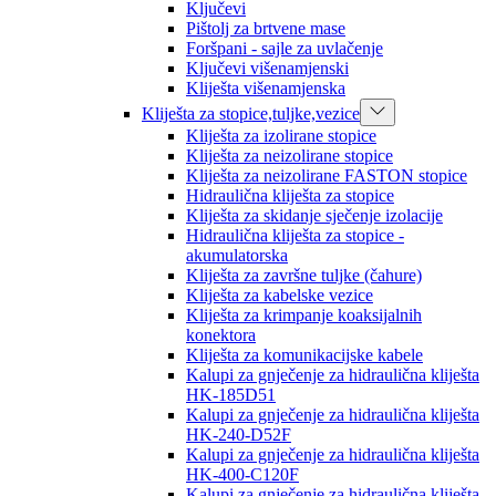
Ključevi
Pištolj za brtvene mase
Foršpani - sajle za uvlačenje
Ključevi višenamjenski
Kliješta višenamjenska
Kliješta za stopice,tuljke,vezice
Kliješta za izolirane stopice
Kliješta za neizolirane stopice
Kliješta za neizolirane FASTON stopice
Hidraulična kliješta za stopice
Kliješta za skidanje sječenje izolacije
Hidraulična kliješta za stopice -
akumulatorska
Kliješta za završne tuljke (čahure)
Kliješta za kabelske vezice
Kliješta za krimpanje koaksijalnih
konektora
Kliješta za komunikacijske kabele
Kalupi za gnječenje za hidraulična kliješta
HK-185D51
Kalupi za gnječenje za hidraulična kliješta
HK-240-D52F
Kalupi za gnječenje za hidraulična kliješta
HK-400-C120F
Kalupi za gnječenje za hidraulična kliješta