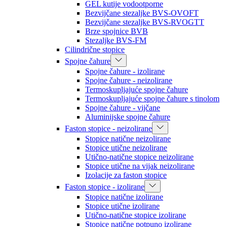
GEL kutije vodootporne
Bezvijčane stezaljke BVS-OVOFT
Bezvijčane stezaljke BVS-RVOGTT
Brze spojnice BVB
Stezaljke BVS-FM
Cilindrične stopice
Spojne čahure
Spojne čahure - izolirane
Spojne čahure - neizolirane
Termoskupljajuće spojne čahure
Termoskupljajuće spojne čahure s tinolom
Spojne čahure - vijčane
Aluminijske spojne čahure
Faston stopice - neizolirane
Stopice natične neizolirane
Stopice utične neizolirane
Utično-natične stopice neizolirane
Stopice utične na vijak neizolirane
Izolacije za faston stopice
Faston stopice - izolirane
Stopice natične izolirane
Stopice utične izolirane
Utično-natične stopice izolirane
Stopice natične potpuno izolirane