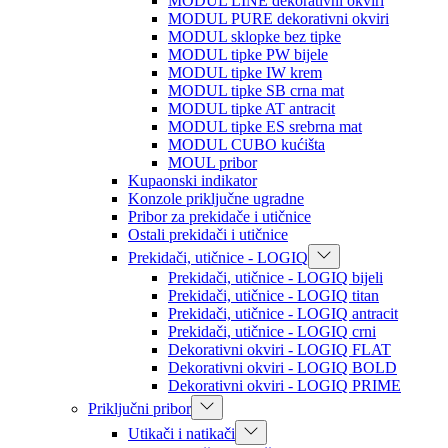
MODUL LINE dekorativni okviri
MODUL PURE dekorativni okviri
MODUL sklopke bez tipke
MODUL tipke PW bijele
MODUL tipke IW krem
MODUL tipke SB crna mat
MODUL tipke AT antracit
MODUL tipke ES srebrna mat
MODUL CUBO kućišta
MOUL pribor
Kupaonski indikator
Konzole priključne ugradne
Pribor za prekidače i utičnice
Ostali prekidači i utičnice
Prekidači, utičnice - LOGIQ
Prekidači, utičnice - LOGIQ bijeli
Prekidači, utičnice - LOGIQ titan
Prekidači, utičnice - LOGIQ antracit
Prekidači, utičnice - LOGIQ crni
Dekorativni okviri - LOGIQ FLAT
Dekorativni okviri - LOGIQ BOLD
Dekorativni okviri - LOGIQ PRIME
Priključni pribor
Utikači i natikači