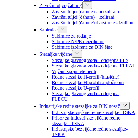
Završni tuljci (čahure)
Završni tuljci (čahure) - neizolirani
Završni tuljci (čahure) - izolirani
Završni tuljci (čahure) dvostruke - izolirani
Sabirnice
Sabirnice za redanje
Sabirnice N/PE neizolirane
Sabirnice izolirane za DIN šine
Stezaljke vijčane
Stezaljke glavnog voda - odcjepna FLS
Stezaljke glavnog voda - odcjepna FLEAL
Vijčani spojni elementi
Redne stezaljke H-profil (klasične)
Redne stezaljke H-profil sa pločicom
Redne stezaljke U-profil
Stezaljke glavnog voda - odcjepna
FLECU
Industrijske redne stezaljke za DIN nosač
Industrijske vijčane redne stezaljke- TSKA
Pribor za Industrijske vijčane redne
stezaljke- TSKA
Industrijske bezvijčane redne stezaljke-
TSKB