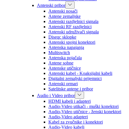
Antenski pribor
Antenski nosači
Antene zemaljske
Antenski razdjelnici signala
Antenski RF razdjelnici
Antenski udruživači signala
Diseqc sklopke
Antenski spojni konektori
Antenska napajanja
Multiswitch
Antenska pojačala
Antene sobne
Antenske utičnice
Antenski kabel - Koaksijalni kabeli
Digitalni zemaljski prijemnici
Antenski ormari
Satelitske antene i pribor
Audio i Video pribor
HDMI kabeli i adapteri
Audio-Video utikači - muški konektori
Audio-Video utičnice - ženski konektori
Audio-Video adapteri
Kabel za zvučnike i konektori
Audio-Video kabeli