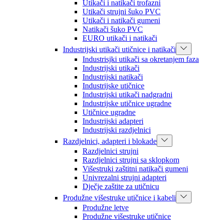
Utikači i natikači trofazni
Utikači strujni šuko PVC
Utikači i natikači gumeni
Natikači šuko PVC
EURO utikači i natikači
Industrijski utikači utičnice i natikači
Industrisjki utikači sa okretanjem faza
Industrijski utikači
Industrijski natikači
Industrijske utičnice
Industrijski utikači nadgradni
Industrijske utičnice ugradne
Utičnice ugradne
Industrijski adapteri
Industrijski razdjelnici
Razdjelnici, adapteri i blokade
Razdjelnici strujni
Razdjelnici strujni sa sklopkom
Višestruki zaštitni natikači gumeni
Univrezalni strujni adapteri
Dječje zaštite za utičnicu
Produžne višestruke utičnice i kabeli
Produžne letve
Produžne višestruke utičnice