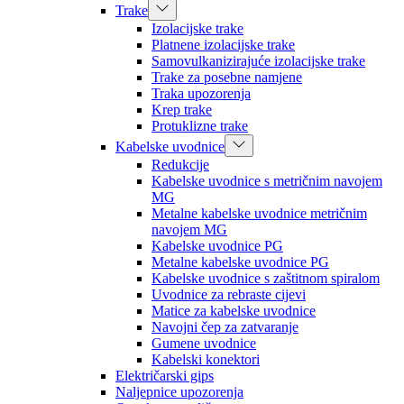
Trake
Izolacijske trake
Platnene izolacijske trake
Samovulkanizirajuće izolacijske trake
Trake za posebne namjene
Traka upozorenja
Krep trake
Protuklizne trake
Kabelske uvodnice
Redukcije
Kabelske uvodnice s metričnim navojem
MG
Metalne kabelske uvodnice metričnim
navojem MG
Kabelske uvodnice PG
Metalne kabelske uvodnice PG
Kabelske uvodnice s zaštitnom spiralom
Uvodnice za rebraste cijevi
Matice za kabelske uvodnice
Navojni čep za zatvaranje
Gumene uvodnice
Kabelski konektori
Električarski gips
Naljepnice upozorenja