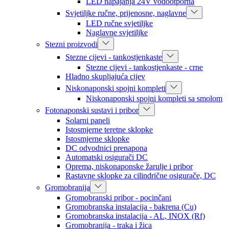
LED napajanja 24V vodootporna
Svjetiljke ručne, prijenosne, naglavne
LED ručne svjetiljke
Naglavne svjetiljke
Stezni proizvodi
Stezne cijevi - tankostjenkaste
Stezne cijevi - tankostjenkaste - crne
Hladno skupljajuća cijev
Niskonaponski spojni kompleti
Niskonaponski spojni kompleti sa smolom
Fotonaponski sustavi i pribor
Solarni paneli
Istosmjerne teretne sklopke
Istosmjerne sklopke
DC odvodnici prenapona
Automatski osigurači DC
Oprema, niskonaponske žarulje i pribor
Rastavne sklopke za cilindrične osigurače, DC
Gromobranija
Gromobranski pribor - pocinčani
Gromobranska instalacija - bakrena (Cu)
Gromobranska instalacija - AL, INOX (Rf)
Gromobranija - traka i žica