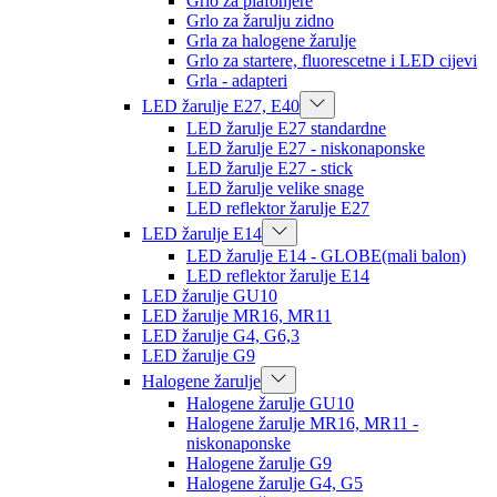
Grlo za plafonjere
Grlo za žarulju zidno
Grla za halogene žarulje
Grlo za startere, fluorescetne i LED cijevi
Grla - adapteri
LED žarulje E27, E40
LED žarulje E27 standardne
LED žarulje E27 - niskonaponske
LED žarulje E27 - stick
LED žarulje velike snage
LED reflektor žarulje E27
LED žarulje E14
LED žarulje E14 - GLOBE(mali balon)
LED reflektor žarulje E14
LED žarulje GU10
LED žarulje MR16, MR11
LED žarulje G4, G6,3
LED žarulje G9
Halogene žarulje
Halogene žarulje GU10
Halogene žarulje MR16, MR11 -
niskonaponske
Halogene žarulje G9
Halogene žarulje G4, G5