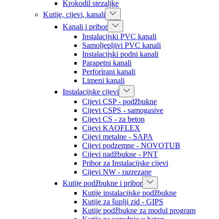
Krokodil stezaljke
Kutije, cijevi, kanali
Kanali i pribor
Instalacijski PVC kanali
Samoljepljivi PVC kanali
Instalacijski podni kanali
Parapetni kanali
Perforirani kanali
Limeni kanali
Instalacijske cijevi
Cijevi CSP - podžbukne
Cijevi CSPS - samogasive
Cijevi CS - za beton
Cijevi KAOFLEX
Cijevi metalne - SAPA
Cijevi podzemne - NOVOTUB
Cijevi nadžbukne - PNT
Pribor za Instalacijske cijevi
Cijevi NW - razrezane
Kutije podžbukne i pribor
Kutije instalacijske podžbukne
Kutije za šuplji zid - GIPS
Kutije podžbukne za modul program