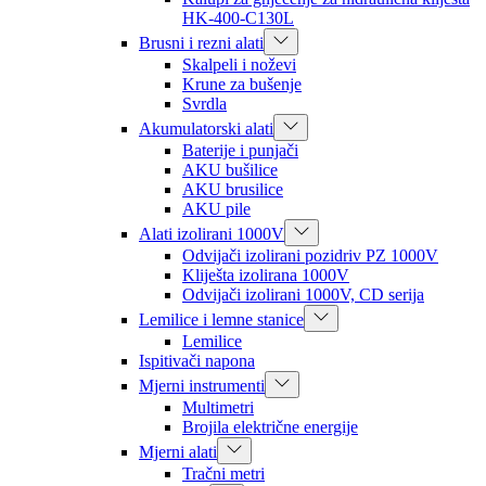
HK-400-C130L
Brusni i rezni alati
Skalpeli i noževi
Krune za bušenje
Svrdla
Akumulatorski alati
Baterije i punjači
AKU bušilice
AKU brusilice
AKU pile
Alati izolirani 1000V
Odvijači izolirani pozidriv PZ 1000V
Kliješta izolirana 1000V
Odvijači izolirani 1000V, CD serija
Lemilice i lemne stanice
Lemilice
Ispitivači napona
Mjerni instrumenti
Multimetri
Brojila električne energije
Mjerni alati
Tračni metri