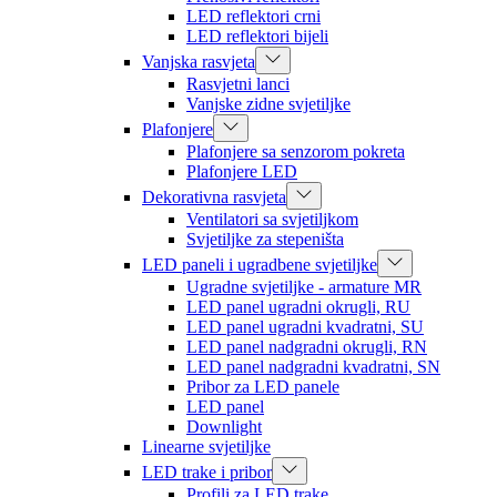
LED reflektori crni
LED reflektori bijeli
Vanjska rasvjeta
Rasvjetni lanci
Vanjske zidne svjetiljke
Plafonjere
Plafonjere sa senzorom pokreta
Plafonjere LED
Dekorativna rasvjeta
Ventilatori sa svjetiljkom
Svjetiljke za stepeništa
LED paneli i ugradbene svjetiljke
Ugradne svjetiljke - armature MR
LED panel ugradni okrugli, RU
LED panel ugradni kvadratni, SU
LED panel nadgradni okrugli, RN
LED panel nadgradni kvadratni, SN
Pribor za LED panele
LED panel
Downlight
Linearne svjetiljke
LED trake i pribor
Profili za LED trake