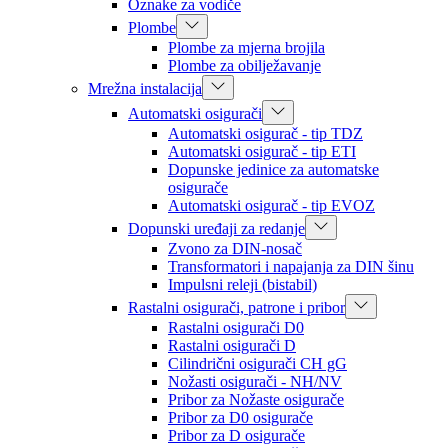
Oznake za vodiče
Plombe
Plombe za mjerna brojila
Plombe za obilježavanje
Mrežna instalacija
Automatski osigurači
Automatski osigurač - tip TDZ
Automatski osigurač - tip ETI
Dopunske jedinice za automatske
osigurače
Automatski osigurač - tip EVOZ
Dopunski uređaji za redanje
Zvono za DIN-nosač
Transformatori i napajanja za DIN šinu
Impulsni releji (bistabil)
Rastalni osigurači, patrone i pribor
Rastalni osigurači D0
Rastalni osigurači D
Cilindrični osigurači CH gG
Nožasti osigurači - NH/NV
Pribor za Nožaste osigurače
Pribor za D0 osigurače
Pribor za D osigurače