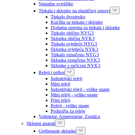
Signalne svjetiljke
Tipkala i sklopke na plastičnoj osnovi
Tipkalo dvostruko
Kućišta za tipkala i sklopke
Dodatna oprema za tipkala i sklopke
Tipkalo obično NYG3
Sklopka obična NYK3
Tipkalo svjetleće NYG3
Sklopka svjetleća NYK3
Tipkalo označeno NYG3
Sklopka označena NYK3
Sklopke s ručicom NYK3
Releji i pribor
Industrijski releji
Mini releji
Industrijski releji - velike snage
Mini releji - velike snage
Print releji
Releji - velike snage
Podnožja za releje
Voltmetar, Ampermetar, Zujalica
Sklopni aparati
Grebenaste sklopke