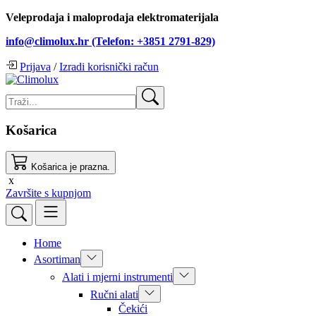
Veleprodaja i maloprodaja elektromaterijala
info@climolux.hr (Telefon: +3851 2791-829)
Prijava
/
Izradi korisnički račun
Košarica
Košarica je prazna.
x
Završite s kupnjom
Home
Asortiman
Alati i mjerni instrumenti
Ručni alati
Čekići