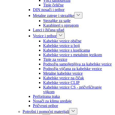
Vijci samourezni
Tiple čelične
DIN nosači i pribor
Metalne zatege i stezaljke
Stezaljke za sajle
Karabineri s oprugom
Lanci i žičana užad
Vezice i pribor
Kabelske vezice obične
Kabelske vezice u boji
Kabelske vezice s kuglicama
Kabelske vezice s metalnim jezikom
Tiple za vezice
Podnožja samoljepljiva za kabelske vezice
Podnožja vijčana za kabelske vezice
Metalne kabelske vezice
Kabelske vezice na čičak
Kabelske vezice CLIP
Kabelske vezice CS - pričvršćivanje
vijkom
Perforirana traka
Nosači za klima uređaje
Pričvrsni pribor
Potrošni i pomoćni materijali