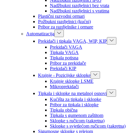
Nadžbukni razdjelnici IP65
Nadžbukni razdjelnici bez vrata
Nadžbukni razdjelnici s vratima
Plastični razvodni ormari
Požbukni razdjelnici (kućni)
Pribor za razdjelnike i ormare
Automatizacija
Prekidači i tipkala VAGA, WIP, KIP
Prekidači VAGA
Tipkala VAGA
Tipkala potisna
Pribor za prekidače
Prekidači KIP
Krajnje - Pozicijske sklopke
Krajnje sklopke LSME
Mikroprekidači
Tipkala i sklopke na metalnoj osnovi
Kućišta za tipkala i sklopke
Pribor za tipkala i sklopke
Tipkala obična
Tipkala s gumenom zaštitom
Sklopke s ručicom (zakretna)
Sklopke s svjetlećom ručicom (zakretna)
Sigurnosne sklopke s relejom