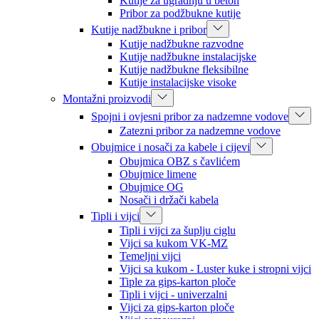
Kutije za ugradnju u beton
Pribor za podžbukne kutije
Kutije nadžbukne i pribor
Kutije nadžbukne razvodne
Kutije nadžbukne instalacijske
Kutije nadžbukne fleksibilne
Kutije instalacijske visoke
Montažni proizvodi
Spojni i ovjesni pribor za nadzemne vodove
Zatezni pribor za nadzemne vodove
Obujmice i nosači za kabele i cijevi
Obujmica OBZ s čavlićem
Obujmice limene
Obujmice OG
Nosači i držači kabela
Tipli i vijci
Tipli i vijci za šuplju ciglu
Vijci sa kukom VK-MZ
Temeljni vijci
Vijci sa kukom - Luster kuke i stropni vijci
Tiple za gips-karton ploče
Tipli i vijci - univerzalni
Vijci za gips-karton ploče