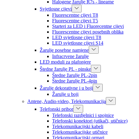
Halogene žarulje R7s - linearne
Svjetlosne cijevi
Fluorescentne cijevi T8
Fluorescentne cijevi T5
Starteri za LED i Fluorecentne cijevi
Fluorescentne cijevi posebnih oblika
LED svjetlosne cijevi T8
LED svjetlosne cijevi S14
Žarulje posebne namjene
Infracrvene žarulje
LED moduli za plafonjere
Štedne žarulje PL - pinske
Štedne žarulje PL-2pin
Štedne žarulje PL-4pin
Žarulje dekorativne i u boji
Žarulje u boji
Antene, Audio-video, Telekomunikacija
Telefonski pribor
Telefonski razdjelnici i spojnice
Telefonski konektori (utikači, utičnice)
Telekomunikacijski kabeli
Telekomunikacijske utičnice
Telekomunikacijski ormari