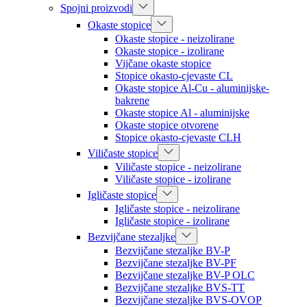
Spojni proizvodi
Okaste stopice
Okaste stopice - neizolirane
Okaste stopice - izolirane
Vijčane okaste stopice
Stopice okasto-cjevaste CL
Okaste stopice Al-Cu - aluminijske-
bakrene
Okaste stopice Al - aluminijske
Okaste stopice otvorene
Stopice okasto-cjevaste CLH
Viličaste stopice
Viličaste stopice - neizolirane
Viličaste stopice - izolirane
Igličaste stopice
Igličaste stopice - neizolirane
Igličaste stopice - izolirane
Bezvijčane stezaljke
Bezvijčane stezaljke BV-P
Bezvijčane stezaljke BV-PF
Bezvijčane stezaljke BV-P OLC
Bezvijčane stezaljke BVS-TT
Bezvijčane stezaljke BVS-OVOP