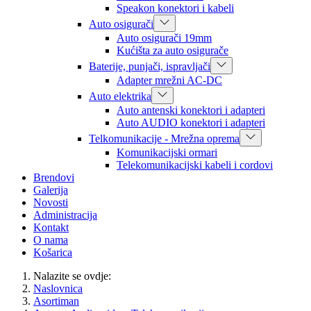
Speakon konektori i kabeli
Auto osigurači
Auto osigurači 19mm
Kućišta za auto osigurače
Baterije, punjači, ispravljači
Adapter mrežni AC-DC
Auto elektrika
Auto antenski konektori i adapteri
Auto AUDIO konektori i adapteri
Telkomunikacije - Mrežna oprema
Komunikacijski ormari
Telekomunikacijski kabeli i cordovi
Brendovi
Galerija
Novosti
Administracija
Kontakt
O nama
Košarica
Nalazite se ovdje:
Naslovnica
Asortiman