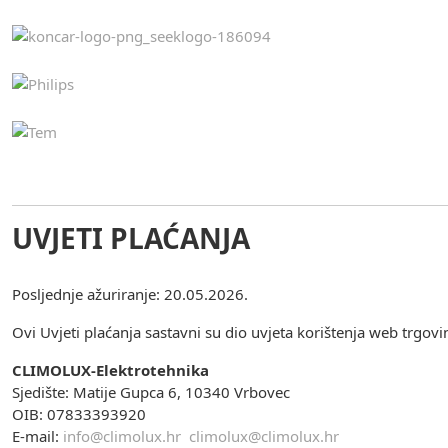
UVJETI PLAĆANJA
Posljednje ažuriranje: 20.05.2026.
Ovi Uvjeti plaćanja sastavni su dio uvjeta korištenja web trgov
CLIMOLUX-Elektrotehnika
Sjedište: Matije Gupca 6, 10340 Vrbovec
OIB: 07833393920
E-mail:
info@climolux.hr
climolux@climolux.hr