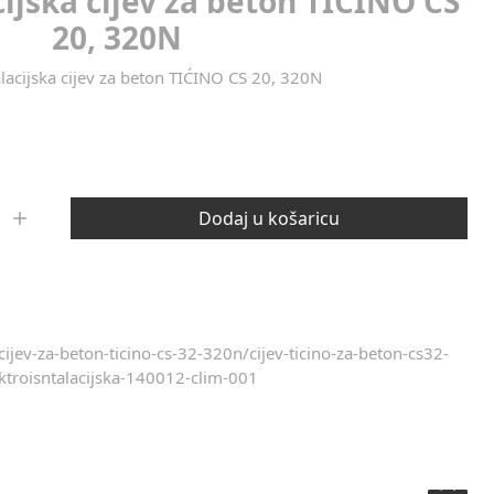
cijska cijev za beton TIĆINO CS
20, 320N
alacijska cijev za beton TIĆINO CS 20, 320N
Dodaj u košaricu