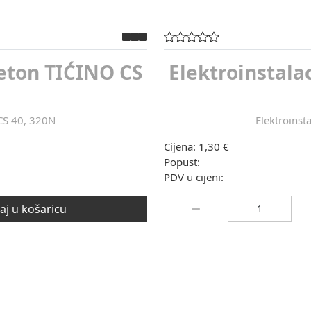
beton TIĆINO CS
Elektroinstala
 CS 40, 320N
Elektroinst
Cijena:
1,30 €
Popust:
PDV u cijeni:
Količina:
j u košaricu