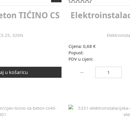
beton TIĆINO CS
Elektroinstala
 CS 25, 320N
Elektroinst
Cijena:
0,68 €
Popust:
PDV u cijeni:
Količina:
j u košaricu