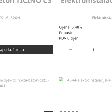
beton TIĆINO CS
Elektroinstala
 CS 16, 320N
Elektroinst
Cijena:
0,48 €
Popust:
PDV u cijeni:
Količina:
j u košaricu