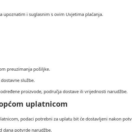
a upoznatim i suglasnim s ovim Uvjetima plaćanja.
om preuzimanja pošiljke.
a dostavne službe.
dređene proizvode, područja dostave ili vrijednosti narudžbe.
i općom uplatnicom
atnicom, podaci potrebni za uplatu bit će dostavljeni nakon pot
 od dana potvrde narudžbe.