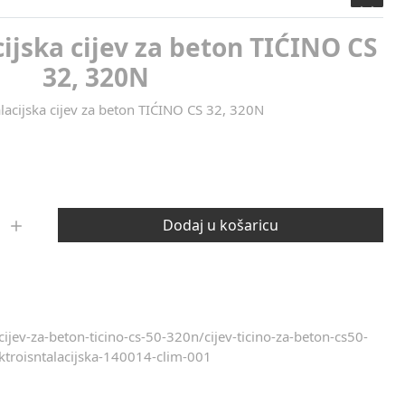
cijska cijev za beton TIĆINO CS
32, 320N
alacijska cijev za beton TIĆINO CS 32, 320N
Dodaj u košaricu