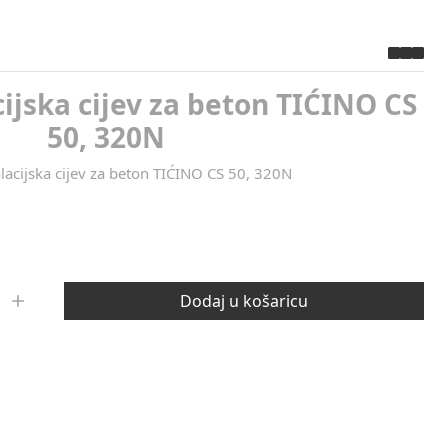
cijska cijev za beton TIĆINO CS
50, 320N
alacijska cijev za beton TIĆINO CS 50, 320N
Dodaj u košaricu