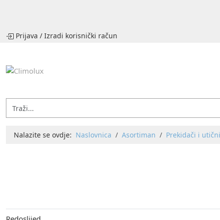
Prijava
/
Izradi korisnički račun
Nalazite se ovdje:
Naslovnica
Asortiman
Prekidači i utičn
Redoslijed