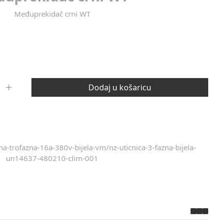
Međuprekidač crni WT
Dodaj u košaricu