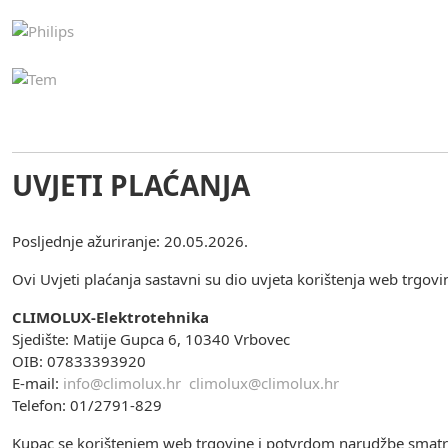
UVJETI PLAĆANJA
Posljednje ažuriranje: 20.05.2026.
Ovi Uvjeti plaćanja sastavni su dio uvjeta korištenja web trgov
CLIMOLUX-Elektrotehnika
Sjedište: Matije Gupca 6, 10340 Vrbovec
OIB: 07833393920
E-mail:
info@climolux.hr
climolux@climolux.hr
Telefon: 01/2791-829
Kupac se korištenjem web trgovine i potvrdom narudžbe smatr