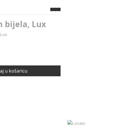
 bijela, Lux
 Lux
j u košaricu