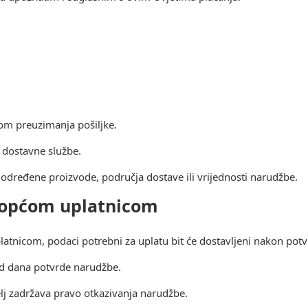
om preuzimanja pošiljke.
a dostavne službe.
dređene proizvode, područja dostave ili vrijednosti narudžbe.
i općom uplatnicom
atnicom, podaci potrebni za uplatu bit će dostavljeni nakon pot
 od dana potvrde narudžbe.
j zadržava pravo otkazivanja narudžbe.