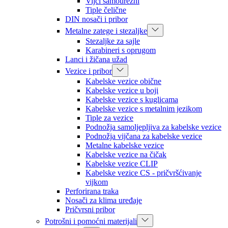
Vijci samourezni
Tiple čelične
DIN nosači i pribor
Metalne zatege i stezaljke
Stezaljke za sajle
Karabineri s oprugom
Lanci i žičana užad
Vezice i pribor
Kabelske vezice obične
Kabelske vezice u boji
Kabelske vezice s kuglicama
Kabelske vezice s metalnim jezikom
Tiple za vezice
Podnožja samoljepljiva za kabelske vezice
Podnožja vijčana za kabelske vezice
Metalne kabelske vezice
Kabelske vezice na čičak
Kabelske vezice CLIP
Kabelske vezice CS - pričvršćivanje
vijkom
Perforirana traka
Nosači za klima uređaje
Pričvrsni pribor
Potrošni i pomoćni materijali