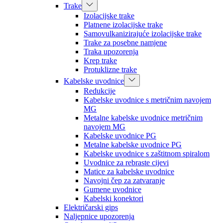
Trake
Izolacijske trake
Platnene izolacijske trake
Samovulkanizirajuće izolacijske trake
Trake za posebne namjene
Traka upozorenja
Krep trake
Protuklizne trake
Kabelske uvodnice
Redukcije
Kabelske uvodnice s metričnim navojem
MG
Metalne kabelske uvodnice metričnim
navojem MG
Kabelske uvodnice PG
Metalne kabelske uvodnice PG
Kabelske uvodnice s zaštitnom spiralom
Uvodnice za rebraste cijevi
Matice za kabelske uvodnice
Navojni čep za zatvaranje
Gumene uvodnice
Kabelski konektori
Električarski gips
Naljepnice upozorenja