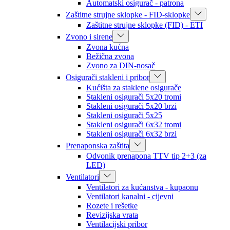
Automatski osigurač - patrona
Zaštitne strujne sklopke - FID-sklopke
Zaštitne strujne sklopke (FID) - ETI
Zvono i sirene
Zvona kućna
Bežična zvona
Zvono za DIN-nosač
Osigurači stakleni i pribor
Kućišta za staklene osigurače
Stakleni osigurači 5x20 tromi
Stakleni osigurači 5x20 brzi
Stakleni osigurači 5x25
Stakleni osigurači 6x32 tromi
Stakleni osigurači 6x32 brzi
Prenaponska zaštita
Odvonik prenapona TTV tip 2+3 (za
LED)
Ventilatori
Ventilatori za kućanstva - kupaonu
Ventilatori kanalni - cijevni
Rozete i rešetke
Revizijska vrata
Ventilacijski pribor