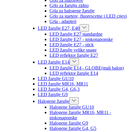
Grlo za plafonjere
Grlo za žarulju zidno
Grla za halogene žarulje
Grlo za startere, fluorescetne i LED cijevi
Grla - adapteri
LED žarulje E27, E40
LED žarulje E27 standardne
LED žarulje E27 - niskonaponske
LED žarulje E27 - stick
LED žarulje velike snage
LED reflektor žarulje E27
LED žarulje E14
LED žarulje E14 - GLOBE(mali balon)
LED reflektor žarulje E14
LED žarulje GU10
LED žarulje MR16, MR11
LED žarulje G4, G6,3
LED žarulje G9
Halogene žarulje
Halogene žarulje GU10
Halogene žarulje MR16, MR11 -
niskonaponske
Halogene žarulje G9
Halogene žarulje G4, G5