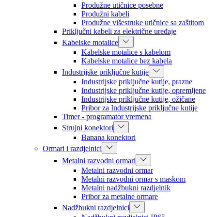
Produžne utičnice posebne
Produžni kabeli
Produžne višestruke utičnice sa zaštitom
Priključni kabeli za električne uređaje
Kabelske motalice
Kabelske motalice s kabelom
Kabelske motalice bez kabela
Industrijske priključne kutije
Industrijske priključne kutije, prazne
Industrijske priključne kutije, opremljene
Industrijske priključne kutije, ožičane
Pribor za Industrijske priključne kutije
Timer - programator vremena
Strujni konektori
Banana konektori
Ormari i razdjelnici
Metalni razvodni ormari
Metalni razvodni ormar
Metalni razvodni ormar s maskom
Metalni nadžbukni razdjelnik
Pribor za metalne ormare
Nadžbukni razdjelnici