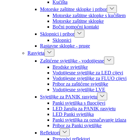
Kućišta
Motorske zaštitne sklopke i pribor
Motorske zaštitne sklopke s kućištem
Motorske zaštitne sklopke
Bočni pomoćni kontakt
Sklopnici i pribor
Sklopnici
Rastavne sklopke - pruge
Rasvjeta
Zaštićene svjetiljke - vodotijesne
Brodske svjetiljke
Vodotijesne svjetiljke za LED cijevi
Vodotijesne svjetiljke za FLUO cijevi
Pribor za zaštićene svjetiljke
Vodotijesne svjetiljke LVE
Svjetiljke za PANIK rasvjetu
Panki svjetiljka s fluocijevi
LED žarulja za PANIK rasvjetu
LED Panki svjetiljka
Panki svjetiljka za označavanje izlaza
Pribor za Panki svjetiljke
Reflektori
Prenosivi reflektori