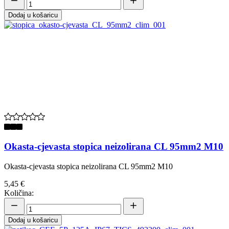
Dodaj u košaricu
Okasta-cjevasta stopica neizolirana CL 95mm2 M10
Okasta-cjevasta stopica neizolirana CL 95mm2 M10
5,45 €
Količina:
Dodaj u košaricu