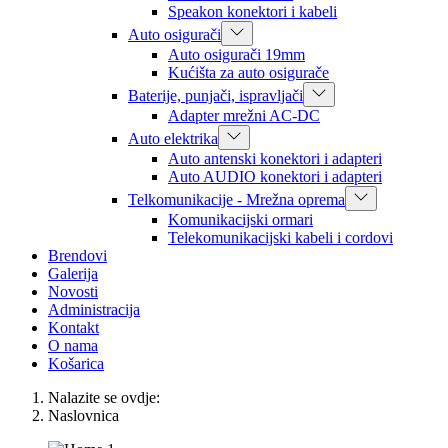
Speakon konektori i kabeli
Auto osigurači
Auto osigurači 19mm
Kućišta za auto osigurače
Baterije, punjači, ispravljači
Adapter mrežni AC-DC
Auto elektrika
Auto antenski konektori i adapteri
Auto AUDIO konektori i adapteri
Telkomunikacije - Mrežna oprema
Komunikacijski ormari
Telekomunikacijski kabeli i cordovi
Brendovi
Galerija
Novosti
Administracija
Kontakt
O nama
Košarica
Nalazite se ovdje:
Naslovnica