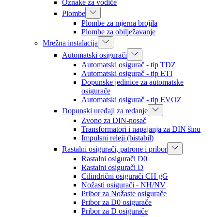
Oznake za vodiče
Plombe
Plombe za mjerna brojila
Plombe za obilježavanje
Mrežna instalacija
Automatski osigurači
Automatski osigurač - tip TDZ
Automatski osigurač - tip ETI
Dopunske jedinice za automatske
osigurače
Automatski osigurač - tip EVOZ
Dopunski uređaji za redanje
Zvono za DIN-nosač
Transformatori i napajanja za DIN šinu
Impulsni releji (bistabil)
Rastalni osigurači, patrone i pribor
Rastalni osigurači D0
Rastalni osigurači D
Cilindrični osigurači CH gG
Nožasti osigurači - NH/NV
Pribor za Nožaste osigurače
Pribor za D0 osigurače
Pribor za D osigurače