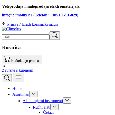
Veleprodaja i maloprodaja elektromaterijala
info@climolux.hr (Telefon: +3851 2791-829)
Prijava
/
Izradi korisnički račun
Košarica
Košarica je prazna.
x
Završite s kupnjom
Home
Asortiman
Alati i mjerni instrumenti
Ručni alati
Čekići