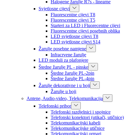
Halogene žarulje R7s - linearne
Svjetlosne cijevi
Fluorescentne cijevi T8
Fluorescentne cijevi T5
Starteri za LED i Fluorecentne cijevi
Fluorescentne cijevi posebnih oblika
LED svjetlosne cijevi T8
LED svjetlosne cijevi S14
Žarulje posebne namjene
Infracrvene žarulje
LED moduli za plafonjere
Štedne žarulje PL - pinske
Štedne žarulje PL-2pin
Štedne žarulje PL-4pin
Žarulje dekorativne i u boji
Žarulje u boji
Antene, Audio-video, Telekomunikacija
Telefonski pribor
Telefonski razdjelnici i spojnice
Telefonski konektori (utikači, utičnice)
Telekomunikacijski kabeli
Telekomunikacijske utičnice
Telekomunikacijski ormari