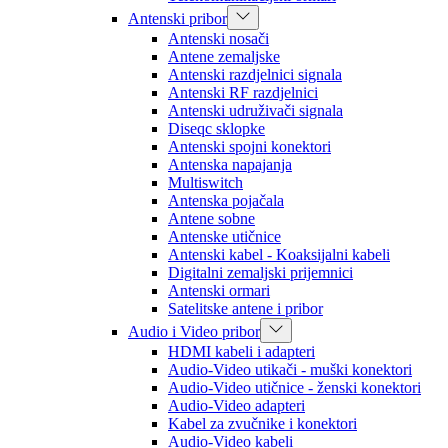
Antenski pribor
Antenski nosači
Antene zemaljske
Antenski razdjelnici signala
Antenski RF razdjelnici
Antenski udruživači signala
Diseqc sklopke
Antenski spojni konektori
Antenska napajanja
Multiswitch
Antenska pojačala
Antene sobne
Antenske utičnice
Antenski kabel - Koaksijalni kabeli
Digitalni zemaljski prijemnici
Antenski ormari
Satelitske antene i pribor
Audio i Video pribor
HDMI kabeli i adapteri
Audio-Video utikači - muški konektori
Audio-Video utičnice - ženski konektori
Audio-Video adapteri
Kabel za zvučnike i konektori
Audio-Video kabeli