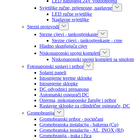
LED napajanja 24V vodootporna
Svjetiljke ručne, prijenosne, naglavne
LED ručne svjetiljke
Naglavne svjetiljke
Stezni proizvodi
Stezne cijevi - tankostjenkaste
Stezne cijevi - tankostjenkaste - crne
Hladno skupljajuća cijev
Niskonaponski spojni kompleti
Niskonaponski spojni kompleti sa smolom
Fotonaponski sustavi i pribor
Solarni paneli
Istosmjerne teretne sklopke
Istosmjerne sklopke
DC odvodnici prenapona
Automatski osigurači DC
Oprema, niskonaponske žarulje i pribor
Rastavne sklopke za cilindrične osigurače, DC
Gromobranija
Gromobranski pribor - pocinčani
Gromobranska instalacija - bakrena (Cu)
Gromobranska instalacija - AL, INOX (Rf)
Gromobranija - traka i žica