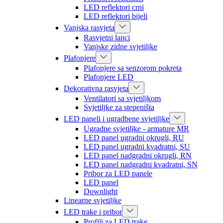
LED reflektori crni
LED reflektori bijeli
Vanjska rasvjeta
Rasvjetni lanci
Vanjske zidne svjetiljke
Plafonjere
Plafonjere sa senzorom pokreta
Plafonjere LED
Dekorativna rasvjeta
Ventilatori sa svjetiljkom
Svjetiljke za stepeništa
LED paneli i ugradbene svjetiljke
Ugradne svjetiljke - armature MR
LED panel ugradni okrugli, RU
LED panel ugradni kvadratni, SU
LED panel nadgradni okrugli, RN
LED panel nadgradni kvadratni, SN
Pribor za LED panele
LED panel
Downlight
Linearne svjetiljke
LED trake i pribor
Profili za LED trake