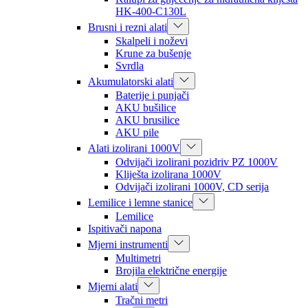
HK-400-C130L
Brusni i rezni alati
Skalpeli i noževi
Krune za bušenje
Svrdla
Akumulatorski alati
Baterije i punjači
AKU bušilice
AKU brusilice
AKU pile
Alati izolirani 1000V
Odvijači izolirani pozidriv PZ 1000V
Kliješta izolirana 1000V
Odvijači izolirani 1000V, CD serija
Lemilice i lemne stanice
Lemilice
Ispitivači napona
Mjerni instrumenti
Multimetri
Brojila električne energije
Mjerni alati
Tračni metri