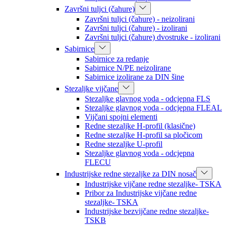
Završni tuljci (čahure)
Završni tuljci (čahure) - neizolirani
Završni tuljci (čahure) - izolirani
Završni tuljci (čahure) dvostruke - izolirani
Sabirnice
Sabirnice za redanje
Sabirnice N/PE neizolirane
Sabirnice izolirane za DIN šine
Stezaljke vijčane
Stezaljke glavnog voda - odcjepna FLS
Stezaljke glavnog voda - odcjepna FLEAL
Vijčani spojni elementi
Redne stezaljke H-profil (klasične)
Redne stezaljke H-profil sa pločicom
Redne stezaljke U-profil
Stezaljke glavnog voda - odcjepna
FLECU
Industrijske redne stezaljke za DIN nosač
Industrijske vijčane redne stezaljke- TSKA
Pribor za Industrijske vijčane redne
stezaljke- TSKA
Industrijske bezvijčane redne stezaljke-
TSKB