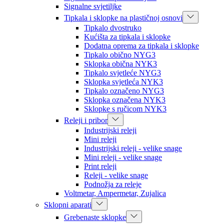
Signalne svjetiljke
Tipkala i sklopke na plastičnoj osnovi
Tipkalo dvostruko
Kućišta za tipkala i sklopke
Dodatna oprema za tipkala i sklopke
Tipkalo obično NYG3
Sklopka obična NYK3
Tipkalo svjetleće NYG3
Sklopka svjetleća NYK3
Tipkalo označeno NYG3
Sklopka označena NYK3
Sklopke s ručicom NYK3
Releji i pribor
Industrijski releji
Mini releji
Industrijski releji - velike snage
Mini releji - velike snage
Print releji
Releji - velike snage
Podnožja za releje
Voltmetar, Ampermetar, Zujalica
Sklopni aparati
Grebenaste sklopke