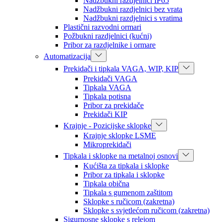
Nadžbukni razdjelnici IP65
Nadžbukni razdjelnici bez vrata
Nadžbukni razdjelnici s vratima
Plastični razvodni ormari
Požbukni razdjelnici (kućni)
Pribor za razdjelnike i ormare
Automatizacija
Prekidači i tipkala VAGA, WIP, KIP
Prekidači VAGA
Tipkala VAGA
Tipkala potisna
Pribor za prekidače
Prekidači KIP
Krajnje - Pozicijske sklopke
Krajnje sklopke LSME
Mikroprekidači
Tipkala i sklopke na metalnoj osnovi
Kućišta za tipkala i sklopke
Pribor za tipkala i sklopke
Tipkala obična
Tipkala s gumenom zaštitom
Sklopke s ručicom (zakretna)
Sklopke s svjetlećom ručicom (zakretna)
Sigurnosne sklopke s relejom