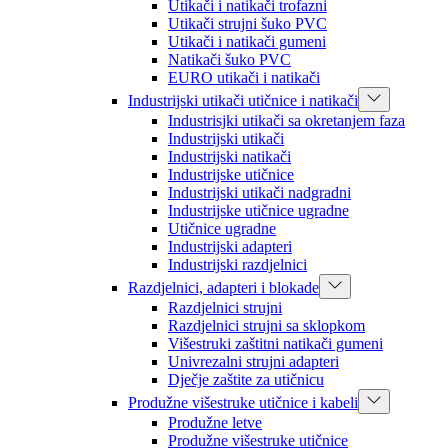
Utikači i natikači trofazni
Utikači strujni šuko PVC
Utikači i natikači gumeni
Natikači šuko PVC
EURO utikači i natikači
Industrijski utikači utičnice i natikači
Industrisjki utikači sa okretanjem faza
Industrijski utikači
Industrijski natikači
Industrijske utičnice
Industrijski utikači nadgradni
Industrijske utičnice ugradne
Utičnice ugradne
Industrijski adapteri
Industrijski razdjelnici
Razdjelnici, adapteri i blokade
Razdjelnici strujni
Razdjelnici strujni sa sklopkom
Višestruki zaštitni natikači gumeni
Univrezalni strujni adapteri
Dječje zaštite za utičnicu
Produžne višestruke utičnice i kabeli
Produžne letve
Produžne višestruke utičnice