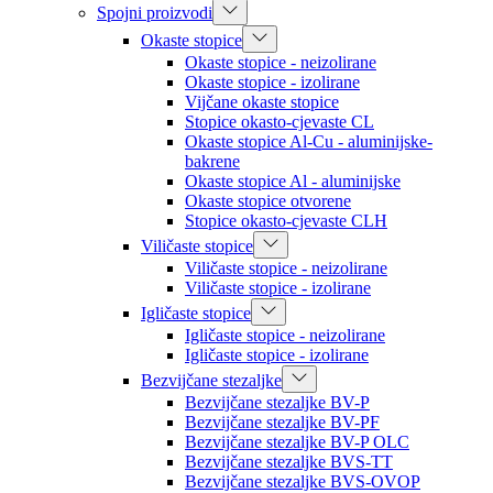
Spojni proizvodi
Okaste stopice
Okaste stopice - neizolirane
Okaste stopice - izolirane
Vijčane okaste stopice
Stopice okasto-cjevaste CL
Okaste stopice Al-Cu - aluminijske-
bakrene
Okaste stopice Al - aluminijske
Okaste stopice otvorene
Stopice okasto-cjevaste CLH
Viličaste stopice
Viličaste stopice - neizolirane
Viličaste stopice - izolirane
Igličaste stopice
Igličaste stopice - neizolirane
Igličaste stopice - izolirane
Bezvijčane stezaljke
Bezvijčane stezaljke BV-P
Bezvijčane stezaljke BV-PF
Bezvijčane stezaljke BV-P OLC
Bezvijčane stezaljke BVS-TT
Bezvijčane stezaljke BVS-OVOP