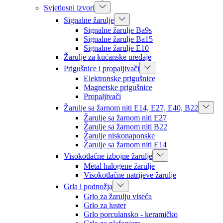
Svjetlosni izvori
Signalne žarulje
Signalne žarulje Ba9s
Signalne žarulje Ba15
Signalne žarulje E10
Žarulje za kućanske uređaje
Prigušnice i propaljivači
Elektronske prigušnice
Magnetske prigušnice
Propaljivači
Žarulje sa žarnom niti E14, E27, E40, B22
Žarulje sa žarnom niti E27
Žarulje sa žarnom niti B22
Žarulje niskonaponske
Žarulje sa žarnom niti E14
Visokotlačne izbojne žarulje
Metal halogene žarulje
Visokotlačne natrijeve žarulje
Grla i podnožja
Grlo za žarulju viseća
Grlo za luster
Grlo porculansko - keramičko