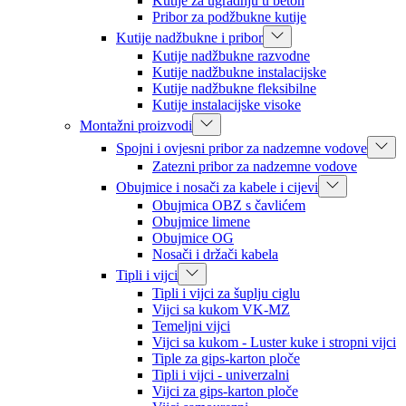
Kutije za ugradnju u beton
Pribor za podžbukne kutije
Kutije nadžbukne i pribor
Kutije nadžbukne razvodne
Kutije nadžbukne instalacijske
Kutije nadžbukne fleksibilne
Kutije instalacijske visoke
Montažni proizvodi
Spojni i ovjesni pribor za nadzemne vodove
Zatezni pribor za nadzemne vodove
Obujmice i nosači za kabele i cijevi
Obujmica OBZ s čavlićem
Obujmice limene
Obujmice OG
Nosači i držači kabela
Tipli i vijci
Tipli i vijci za šuplju ciglu
Vijci sa kukom VK-MZ
Temeljni vijci
Vijci sa kukom - Luster kuke i stropni vijci
Tiple za gips-karton ploče
Tipli i vijci - univerzalni
Vijci za gips-karton ploče