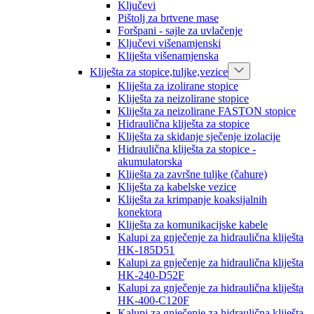
Ključevi
Pištolj za brtvene mase
Foršpani - sajle za uvlačenje
Ključevi višenamjenski
Kliješta višenamjenska
Kliješta za stopice,tuljke,vezice
Kliješta za izolirane stopice
Kliješta za neizolirane stopice
Kliješta za neizolirane FASTON stopice
Hidraulična kliješta za stopice
Kliješta za skidanje sječenje izolacije
Hidraulična kliješta za stopice -
akumulatorska
Kliješta za završne tuljke (čahure)
Kliješta za kabelske vezice
Kliješta za krimpanje koaksijalnih
konektora
Kliješta za komunikacijske kabele
Kalupi za gnječenje za hidraulična kliješta
HK-185D51
Kalupi za gnječenje za hidraulična kliješta
HK-240-D52F
Kalupi za gnječenje za hidraulična kliješta
HK-400-C120F
Kalupi za gnječenje za hidraulična kliješta