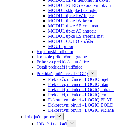
MODUL LINE dekorativni okviri
MODUL PURE dekorativni okviri
MODUL sklopke bez tipke
MODUL tipke PW bijele
MODUL tipke IW krem
MODUL tipke SB crna mat
MODUL tipke AT antracit
MODUL tipke ES srebrna mat
MODUL CUBO kućišta
MOUL pribor
Kupaonski indikator
Konzole priključne ugradne
Pribor za prekidače i utičnice
Ostali prekidači i utičnice
Prekidači, utičnice - LOGIQ
Prekidači, utičnice - LOGIQ bijeli
Prekidači, utičnice - LOGIQ titan
Prekidači, utičnice - LOGIQ antracit
Prekidači, utičnice - LOGIQ crni
Dekorativni okviri - LOGIQ FLAT
Dekorativni okviri - LOGIQ BOLD
Dekorativni okviri - LOGIQ PRIME
Priključni pribor
Utikači i natikači