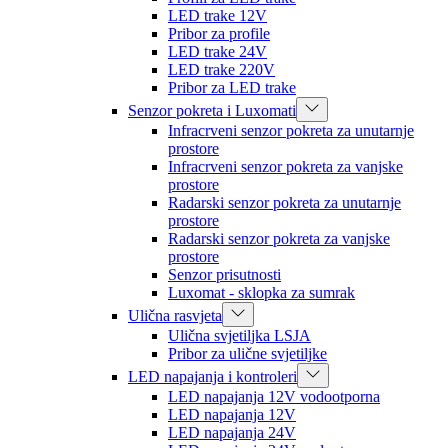
LED trake 12V
Pribor za profile
LED trake 24V
LED trake 220V
Pribor za LED trake
Senzor pokreta i Luxomati
Infracrveni senzor pokreta za unutarnje
prostore
Infracrveni senzor pokreta za vanjske
prostore
Radarski senzor pokreta za unutarnje
prostore
Radarski senzor pokreta za vanjske
prostore
Senzor prisutnosti
Luxomat - sklopka za sumrak
Ulična rasvjeta
Ulična svjetiljka LSJA
Pribor za ulične svjetiljke
LED napajanja i kontroleri
LED napajanja 12V vodootporna
LED napajanja 12V
LED napajanja 24V