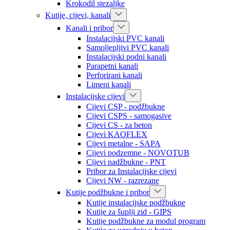
Krokodil stezaljke
Kutije, cijevi, kanali
Kanali i pribor
Instalacijski PVC kanali
Samoljepljivi PVC kanali
Instalacijski podni kanali
Parapetni kanali
Perforirani kanali
Limeni kanali
Instalacijske cijevi
Cijevi CSP - podžbukne
Cijevi CSPS - samogasive
Cijevi CS - za beton
Cijevi KAOFLEX
Cijevi metalne - SAPA
Cijevi podzemne - NOVOTUB
Cijevi nadžbukne - PNT
Pribor za Instalacijske cijevi
Cijevi NW - razrezane
Kutije podžbukne i pribor
Kutije instalacijske podžbukne
Kutije za šuplji zid - GIPS
Kutije podžbukne za modul program