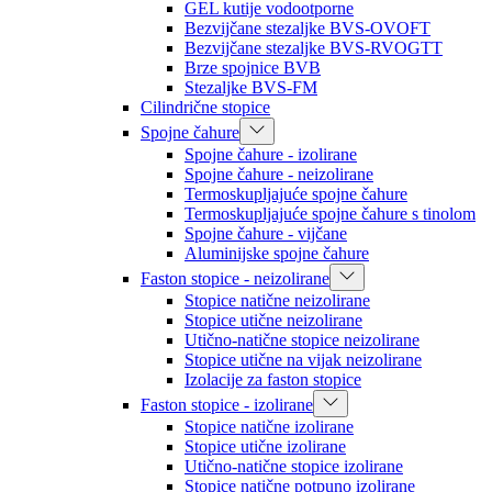
GEL kutije vodootporne
Bezvijčane stezaljke BVS-OVOFT
Bezvijčane stezaljke BVS-RVOGTT
Brze spojnice BVB
Stezaljke BVS-FM
Cilindrične stopice
Spojne čahure
Spojne čahure - izolirane
Spojne čahure - neizolirane
Termoskupljajuće spojne čahure
Termoskupljajuće spojne čahure s tinolom
Spojne čahure - vijčane
Aluminijske spojne čahure
Faston stopice - neizolirane
Stopice natične neizolirane
Stopice utične neizolirane
Utično-natične stopice neizolirane
Stopice utične na vijak neizolirane
Izolacije za faston stopice
Faston stopice - izolirane
Stopice natične izolirane
Stopice utične izolirane
Utično-natične stopice izolirane
Stopice natične potpuno izolirane