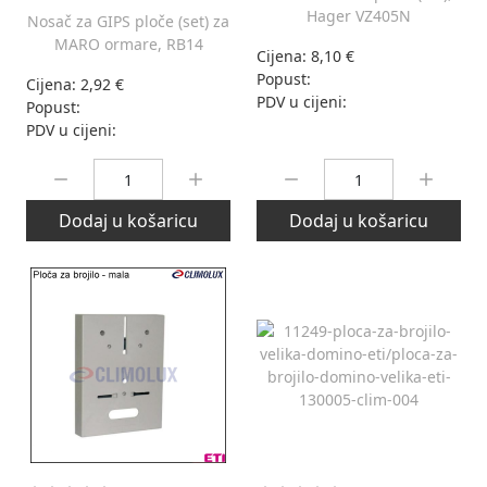
Hager VZ405N
Nosač za GIPS ploče (set) za
MARO ormare, RB14
Cijena:
8,10 €
Popust:
Cijena:
2,92 €
PDV u cijeni:
Popust:
PDV u cijeni:
Količina:
Količina:
Dodaj u košaricu
Dodaj u košaricu