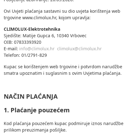
Ovi Uvjeti plaćanja sastavni su dio uvjeta korištenja web
trgovine www.climolux.hr, kojom upravlja:
CLIMOLUX-Elektrotehnika
Sjedište: Matije Gupca 6, 10340 Vrbovec
OIB: 07833393920
E-mail:
info@climolux.hr
climolux@climolux.hr
Telefon: 01/2791-829
Kupac se korištenjem web trgovine i potvrdom narudžbe
smatra upoznatim i suglasnim s ovim Uvjetima plaćanja.
NAČIN PLAĆANJA
1. Plaćanje pouzećem
Kod plaćanja pouzećem kupac podmiruje iznos narudžbe
prilikom preuzimanja pošiljke.